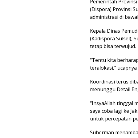
Pemerintah Provinsi
(Dispora) Provinsi 
administrasi di baw
Kepala Dinas Pemuda
(Kadispora Sulsel),
tetap bisa terwujud.
“Tentu kita berhara
teralokasi,” ucapnya
Koordinasi terus di
menunggu Detail Eng
“InsyaAllah tinggal
saya coba lagi ke Ja
untuk percepatan p
Suherman menambah