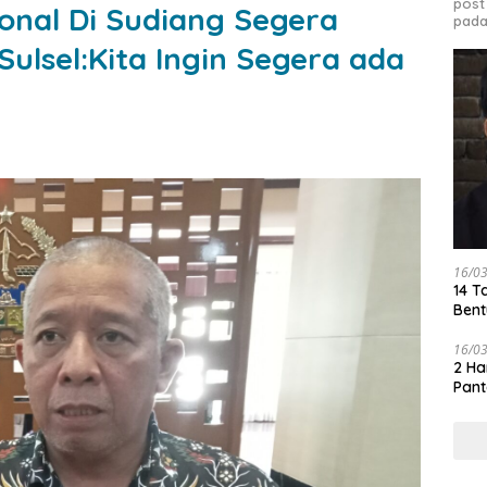
post
ional Di Sudiang Segera
pada
ulsel:Kita Ingin Segera ada
16/0
14 T
Bent
16/0
2 Ha
Pant