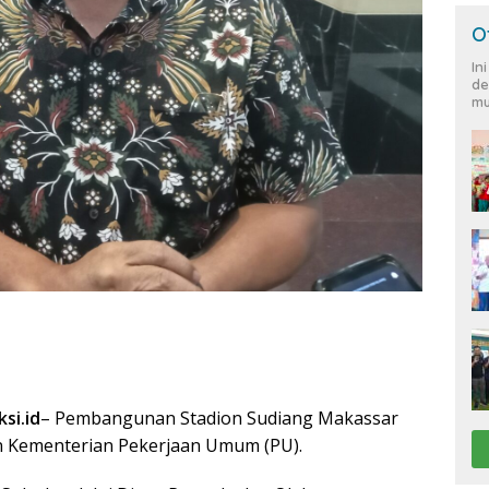
O
In
de
mu
si.id
– Pembangunan Stadion Sudiang Makassar
an Kementerian Pekerjaan Umum (PU).