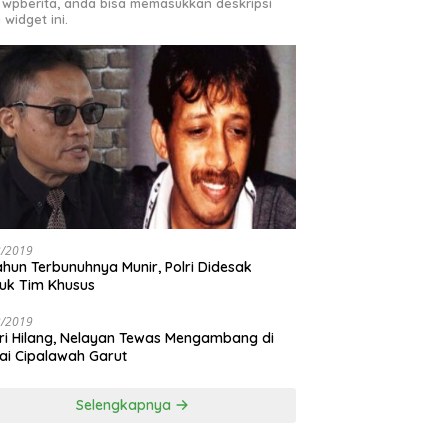
 wpberita, anda bisa memasukkan deskripsi
 widget ini.
3/2019
ahun Terbunuhnya Munir, Polri Didesak
uk Tim Khusus
3/2019
ri Hilang, Nelayan Tewas Mengambang di
ai Cipalawah Garut
Selengkapnya