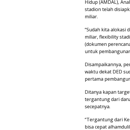
Hidup (AMDAL), Anali
stadion telah disiap
miliar.
“Sudah kita alokasi
miliar, flexibility s
(dokumen perencanaa
untuk pembangunan 
Disampaikannya, pe
waktu dekat DED suda
pertama pembanguna
Ditanya kapan targ
tergantung dari dan
secepatnya.
“Tergantung dari Ke
bisa cepat alhamduli