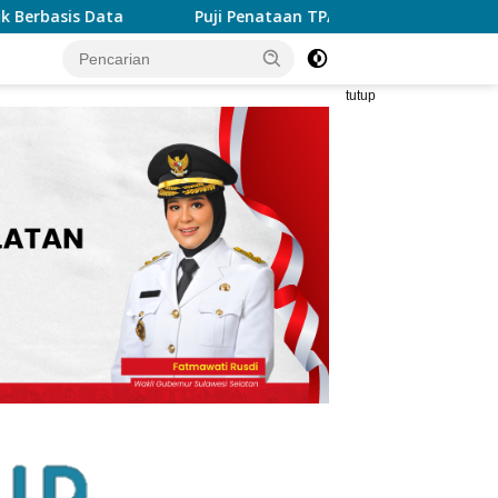
ataan TPA, Menteri LH: Transformasi TPA Tamangapa Makassar
tutup