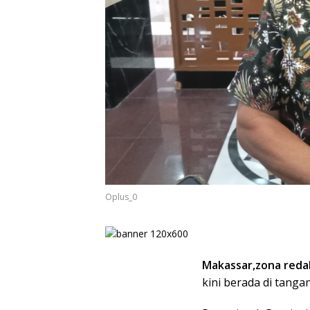
Oplus_0
Makassar,zona redak
kini berada di tang