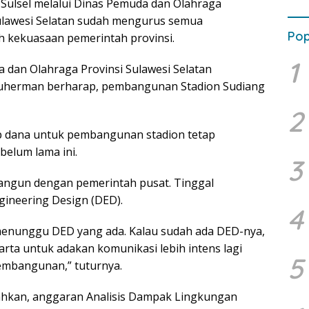
 Sulsel melalui Dinas Pemuda dan Olahraga
Sulawesi Selatan sudah mengurus semua
Pop
ah kekuasaan pemerintah provinsi.
1
 dan Olahraga Provinsi Sulawesi Selatan
 Suherman berharap, pembangunan Stadion Sudiang
2
p dana untuk pembangunan stadion tetap
 belum lama ini.
3
bangun dengan pemerintah pusat. Tinggal
ineering Design (DED).
4
 menunggu DED yang ada. Kalau sudah ada DED-nya,
karta untuk adakan komunikasi lebih intens lagi
5
embangunan,” tuturnya.
kan, anggaran Analisis Dampak Lingkungan