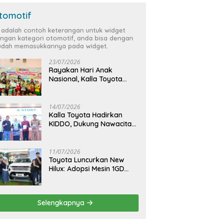
tomotif
i adalah contoh keterangan untuk widget
ngan kategori otomotif, anda bisa dengan
dah memasukkannya pada widget.
23/07/2026
Rayakan Hari Anak
Nasional, Kalla Toyota
Ajak Anak Berkreasi,
Bercerita, dan Menjelajahi
Dunia Otomotif melalui
14/07/2026
KIDDO
Kalla Toyota Hadirkan
KIDDO, Dukung Nawacita
Bersama untuk
CiptakanPengalaman
Bermakna &
11/07/2026
Menyenangkan bagi Anak
Toyota Luncurkan New
dan Keluarga
Hilux: Adopsi Mesin 1GD
yang Lebih Bertenaga dan
Desain Lebih Gagah, Siap
Dukung Produktivitas dan
Selengkapnya
Adventure