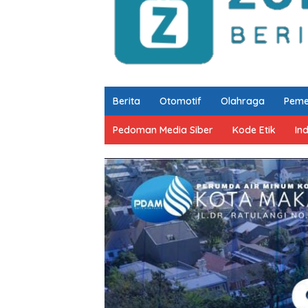
Berita
Otomotif
Olahraga
Peme
Pedoman Media Siber
Kode Etik
In