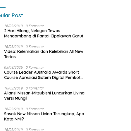
ular Post
16/03/2019
0 Komentar
2 Hari Hilang, Nelayan Tewas
Mengambang di Pantai Cipalawah Garut
16/03/2019
0 Komentar
Video: Kelemahan dan Kelebihan All New
Terios
05/08/2026
0 Komentar
Course Leader Australia Awards Short
Course Apresiasi Sistem Digital Pemkot
Makassar, Sebut Lontara+ Contoh
Unggulan Pelayanan Publik Berbasis Data
16/03/2019
0 Komentar
Aliansi Nissan-Mitsubishi Luncurkan Livina
Versi Mungil
16/03/2019
0 Komentar
Sosok New Nissan Livina Terungkap, Apa
Kata NMI?
16/03/2019
0 Komentar