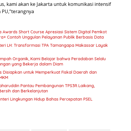
s, kami akan ke Jakarta untuk komunikasi intensif
 PU,”terangnya
a Awards Short Course Apresiasi Sistem Digital Pemkot
ra+ Contoh Unggulan Pelayanan Publik Berbasis Data
nteri LH: Transformasi TPA Tamangapa Makassar Layak
mpah Organik, Kami Belajar bahwa Peradaban Selalu
Tangan yang Bekerja dalam Diam
s Disiapkan untuk Memperkuat Fiskal Daerah dan
UMKM
aharuddin Pantau Pembangunan TPS3R Laikang,
ersih dan Berkelanjutan
enteri Lingkungan Hidup Bahas Percepatan PSEL