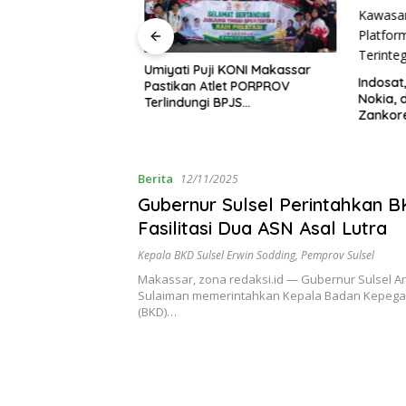
gelolaan Sampah,
Umiyati Puji KONI Makassar
Indosat,
aya Siapkan Pusat
Pastikan Atlet PORPROV
Nokia, d
dan Bank Sampah
Terlindungi BPJS
Zankore 
Ketenagakerjaan
Layani K
dengan P
AI Terint
Berita
12/11/2025
Gubernur Sulsel Perintahkan 
Fasilitasi Dua ASN Asal Lutra
Kepala BKD Sulsel Erwin Sodding
,
Pemprov Sulsel
Makassar, zona redaksi.id — Gubernur Sulsel A
Sulaiman memerintahkan Kepala Badan Kepeg
(BKD)…