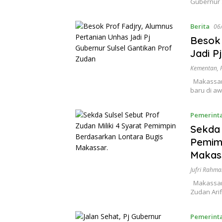
Gubernur S
Berita
06
Besok 
Jadi P
Kementan
,
Makassar,
baru di a
Pemerint
Sekda 
Pemimp
Makas
Jufri Rahma
Makassar,
Zudan Ari
Pemerint