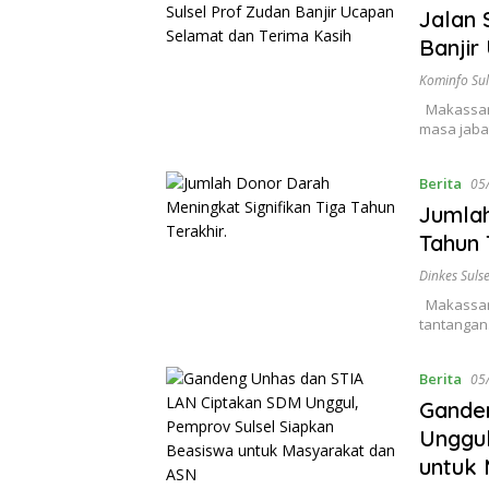
Jalan 
Banjir
Kominfo Sul
Makassar,
masa jaba
Berita
05
Jumlah
Tahun 
Dinkes Sulse
Makassar 
tantangan.
Berita
05
Gande
Unggul
untuk