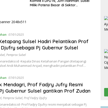
Komite II DPD RI, Jufri Rahman: Sulsel
Miliki Potensi Besar di Sektor
Pertambangan
ahan
07/01/2025
Ketapang Sulsel Hadiri Pelantikan Prof
 Djufry sebagai Pj Gubernur Sulsel
lsel
,
Pemprov Sulsel
onaredaksi.id -Kepala Dinas Ketahanan Pangan (Ketapang)
Sulsel Andi Muhammad Arsjad, menghadiri pelantikan Prof…
ahan
07/01/2025
ik Mendagri, Prof Fadjry Jufry Resmi
Pj Gubernur Sulsel gantikan Prof Zudan
l
,
Pemprov Sulsel
,
Prof Fadjry Djufry
onaredaksi.id- Prof Fadjry Djufry resmi menjabat sebagai Pj