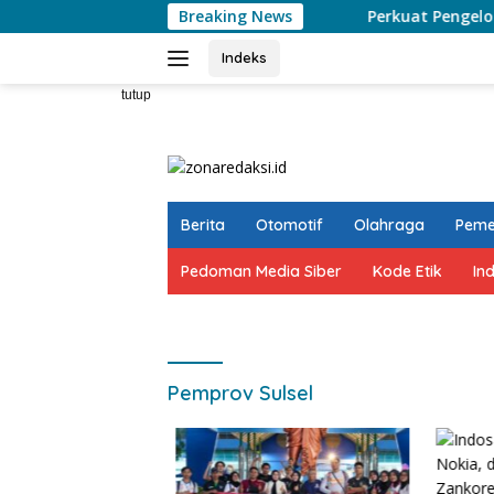
Langsung
Breaking News
Perkuat Pengelolaan Sampah
ke
konten
Indeks
tutup
Berita
Otomotif
Olahraga
Peme
Pedoman Media Siber
Kode Etik
In
Pemprov Sulsel