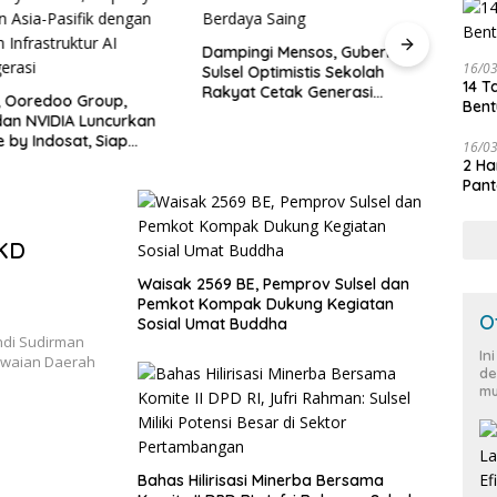
Dampingi Mensos, Gubernur
16/0
Sulsel Optimistis Sekolah
Silat
14 T
Rakyat Cetak Generasi
Rekto
 Ooredoo Group,
Bent
Berakhlak dan Berdaya Saing
Rise
an NVIDIA Luncurkan
Keke
by Indosat, Siap
16/0
Penge
awasan Asia-Pasifik
2 Ha
latform Infrastruktur
Pant
egerasi
BKD
Waisak 2569 BE, Pemprov Sulsel dan
Pemkot Kompak Dukung Kegiatan
O
Sosial Umat Buddha
ndi Sudirman
In
awaian Daerah
de
mu
Bahas Hilirisasi Minerba Bersama