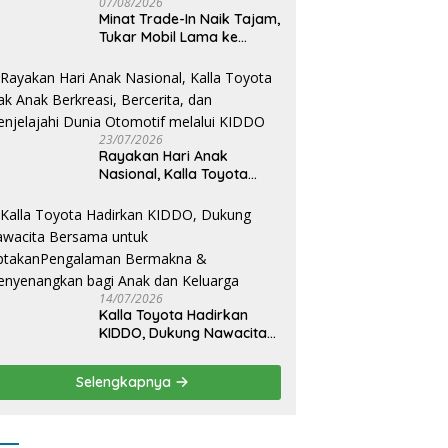
07/08/2026
Minat Trade-In Naik Tajam,
Tukar Mobil Lama ke
Toyota Baru Jadi Pilihan
Paling Efisien
23/07/2026
Rayakan Hari Anak
Nasional, Kalla Toyota
Ajak Anak Berkreasi,
Bercerita, dan Menjelajahi
Dunia Otomotif melalui
KIDDO
14/07/2026
Kalla Toyota Hadirkan
KIDDO, Dukung Nawacita
Bersama untuk
CiptakanPengalaman
Selengkapnya
Bermakna &
Menyenangkan bagi Anak
dan Keluarga