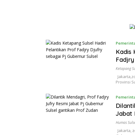
Pemerint
Kadis 
Fadjry
Ketapang Su
Jakarta,z
Provinsi 
Pemerint
Dilant
Jabat 
Humas Sulse
Jakarta, z