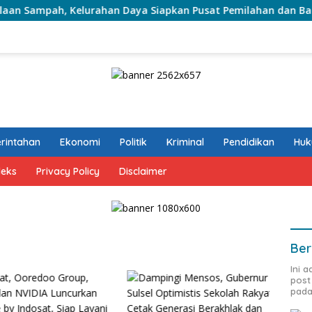
, Kelurahan Daya Siapkan Pusat Pemilahan dan Bank Sampah 
rintahan
Ekonomi
Politik
Kriminal
Pendidikan
Hu
deks
Privacy Policy
Disclaimer
Ber
Ini 
post
pada