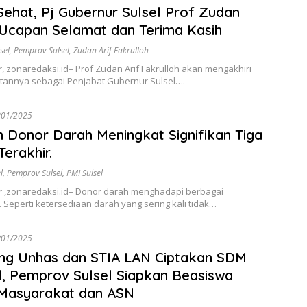
Sehat, Pj Gubernur Sulsel Prof Zudan
 Ucapan Selamat dan Terima Kasih
sel
,
Pemprov Sulsel
,
Zudan Arif Fakrulloh
 zonaredaksi.id– Prof Zudan Arif Fakrulloh akan mengakhiri
tannya sebagai Penjabat Gubernur Sulsel….
/01/2025
 Donor Darah Meningkat Signifikan Tiga
Terakhir.
l
,
Pemprov Sulsel
,
PMI Sulsel
,zonaredaksi.id– Donor darah menghadapi berbagai
 Seperti ketersediaan darah yang sering kali tidak…
/01/2025
ng Unhas dan STIA LAN Ciptakan SDM
, Pemprov Sulsel Siapkan Beasiswa
 Masyarakat dan ASN