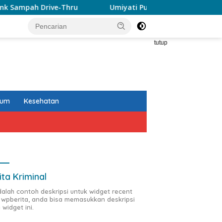
Drive-Thru
Umiyati Puji KONI Makassar Pastikan Atlet
tutup
kum
Kesehatan
ita Kriminal
adalah contoh deskripsi untuk widget recent
 wpberita, anda bisa memasukkan deskripsi
 widget ini.