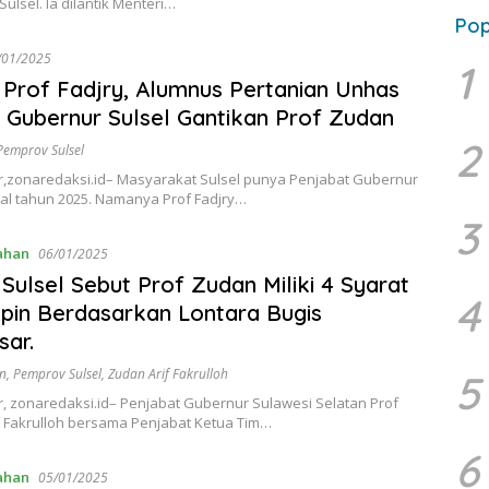
ulsel. Ia dilantik Menteri…
Pop
/01/2025
1
Prof Fadjry, Alumnus Pertanian Unhas
j Gubernur Sulsel Gantikan Prof Zudan
2
Pemprov Sulsel
zonaredaksi.id– Masyarakat Sulsel punya Penjabat Gubernur
wal tahun 2025. Namanya Prof Fadjry…
3
ahan
06/01/2025
Sulsel Sebut Prof Zudan Miliki 4 Syarat
4
in Berdasarkan Lontara Bugis
sar.
n
,
Pemprov Sulsel
,
Zudan Arif Fakrulloh
5
 zonaredaksi.id– Penjabat Gubernur Sulawesi Selatan Prof
f Fakrulloh bersama Penjabat Ketua Tim…
6
ahan
05/01/2025