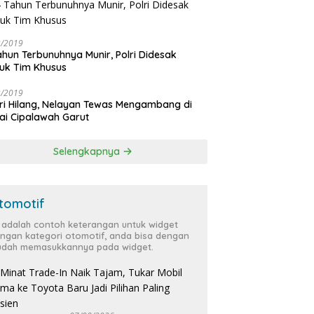
Sekjen APDESI: Program MYP
M
Pemprov Sulsel Genjot
T
Ekonomi Desa
Ba
3/2019
urahmi Rektor UNM dan
ahun Terbunuhnya Munir, Polri Didesak
r UNY Perkuat Kolaborasi
uk Tim Khusus
t, Komitmen Pencegahan
rasan, dan
3/2019
mbangan Institusi
ri Hilang, Nelayan Tewas Mengambang di
ai Cipalawah Garut
Selengkapnya
tomotif
i adalah contoh keterangan untuk widget
ngan kategori otomotif, anda bisa dengan
dah memasukkannya pada widget.