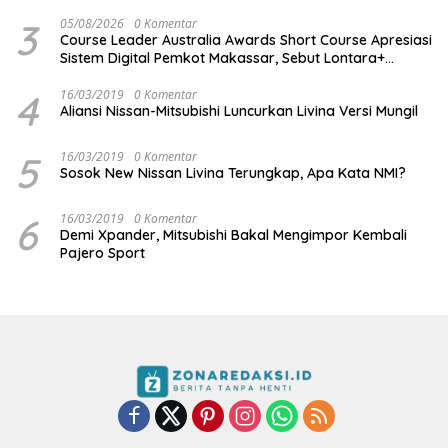
3
05/08/2026
0 Komentar
Course Leader Australia Awards Short Course Apresiasi
Sistem Digital Pemkot Makassar, Sebut Lontara+
Contoh Unggulan Pelayanan Publik Berbasis Data
4
16/03/2019
0 Komentar
Aliansi Nissan-Mitsubishi Luncurkan Livina Versi Mungil
5
16/03/2019
0 Komentar
Sosok New Nissan Livina Terungkap, Apa Kata NMI?
6
16/03/2019
0 Komentar
Demi Xpander, Mitsubishi Bakal Mengimpor Kembali
Pajero Sport