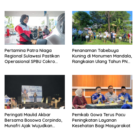
FLS3N Nasional
Perlindungan Pekerja
Pertamina Patra Niaga
Penanaman Tabebuya
Regional Sulawesi Pastikan
Kuning di Monumen Mandala,
Operasional SPBU Cokro
Rangkaian Ulang Tahun PNM
Tetap Normal Pasca Insiden
ke-27
Antar Konsumen
Peringati Maulid Akbar
Pemkab Gowa Terus Pacu
Bersama Bosowa Corpindo,
Peningkatan Layanan
Munafri Ajak Wujudkan
Kesehatan Bagi Masyarakat
Makassar Aman dan Damai