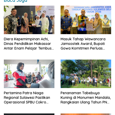
Baca Juga
Diera Kepemimpinan Achi,
Masuk Tahap Wawancara
Dinas Pendidikan Makassar
Jamsostek Award, Bupati
Antar Enam Pelajar Tembus
Gowa Komitmen Perluas
FLS3N Nasional
Perlindungan Pekerja
Pertamina Patra Niaga
Penanaman Tabebuya
Regional Sulawesi Pastikan
Kuning di Monumen Mandala,
Operasional SPBU Cokro
Rangkaian Ulang Tahun PNM
Tetap Normal Pasca Insiden
ke-27
Antar Konsumen