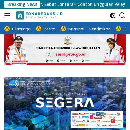
Langsung
akassar, Sebut Lontara+ Contoh Unggulan Pelayanan Publik Ber
Breaking News
ke
konten
Olahraga
Berita
Kriminal
Pendidikan
Ot