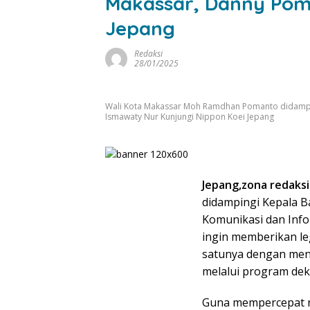
Makassar, Danny Pom
Jepang
Redaksi
28/01/2025
Wali Kota Makassar Moh Ramdhan Pomanto didampi
Ismawaty Nur Kunjungi Nippon Koei Jepang
Jepang,zona redaksi 
didampingi Kepala B
Komunikasi dan Info
ingin memberikan leg
satunya dengan men
melalui program dek
Guna mempercepat re