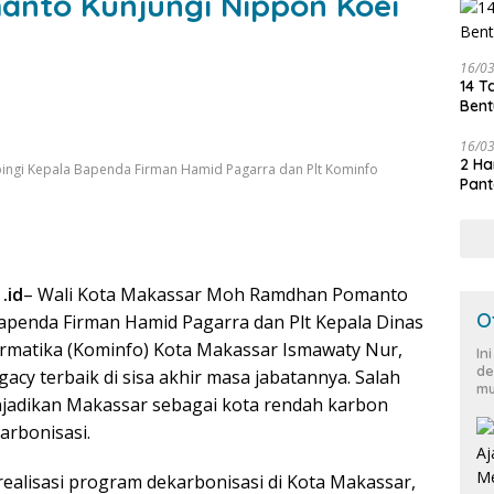
anto Kunjungi Nippon Koei
16/0
14 T
Bent
16/0
2 Ha
ngi Kepala Bapenda Firman Hamid Pagarra dan Plt Kominfo
Pant
.id
– Wali Kota Makassar Moh Ramdhan Pomanto
O
apenda Firman Hamid Pagarra dan Plt Kepala Dinas
rmatika (Kominfo) Kota Makassar Ismawaty Nur,
In
de
acy terbaik di sisa akhir masa jabatannya. Salah
mu
jadikan Makassar sebagai kota rendah karbon
arbonisasi.
alisasi program dekarbonisasi di Kota Makassar,