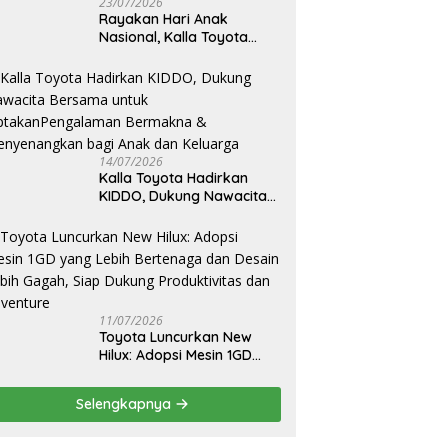
23/07/2026
Rayakan Hari Anak
Nasional, Kalla Toyota
Ajak Anak Berkreasi,
Bercerita, dan Menjelajahi
Dunia Otomotif melalui
KIDDO
14/07/2026
Kalla Toyota Hadirkan
KIDDO, Dukung Nawacita
Bersama untuk
CiptakanPengalaman
Bermakna &
Menyenangkan bagi Anak
dan Keluarga
11/07/2026
Toyota Luncurkan New
Hilux: Adopsi Mesin 1GD
yang Lebih Bertenaga dan
Desain Lebih Gagah, Siap
Selengkapnya
Dukung Produktivitas dan
Adventure