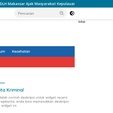
jak Masyarakat Kepulauan Jaga Keanekaragaman Hayati Pesisi
tutup
kum
Kesehatan
ita Kriminal
adalah contoh deskripsi untuk widget recent
 wpberita, anda bisa memasukkan deskripsi
 widget ini.