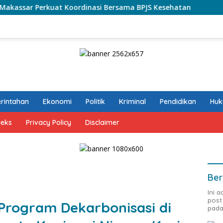
t Koordinasi Bersama BPJS Kesehatan
DLH Makassar A
rintahan
Ekonomi
Politik
Kriminal
Pendidikan
Hu
deks
Privacy Policy
Disclaimer
Ber
Ini 
post
rogram Dekarbonisasi di
pada