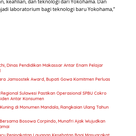
n, keahlian, dan teknologi dari Yokohama. Dan
adi laboratorium bagi teknologi baru Yokohama,”
hi, Dinas Pendidikan Makassar Antar Enam Pelajar
l
a Jamsostek Award, Bupati Gowa Komitmen Perluas
 Regional Sulawesi Pastikan Operasional SPBU Cokro
siden Antar Konsumen
uning di Monumen Mandala, Rangkaian Ulang Tahun
r Bersama Bosowa Corpindo, Munafri Ajak Wujudkan
amai
cu Peningkatan Layanan Kesehatan Bagi Masyarakat