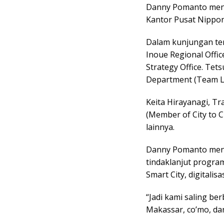
Danny Pomanto men
Kantor Pusat Nippon 
Dalam kunjungan te
Inoue Regional Office
Strategy Office. Tet
Department (Team Lea
Keita Hirayanagi, 
(Member of City to C
lainnya.
Danny Pomanto men
tindaklanjut program
Smart City, digitalis
“Jadi kami saling ber
Makassar, co’mo, da