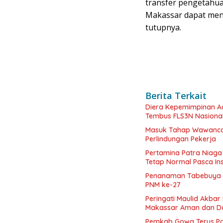
transfer pengetahua
Makassar dapat menj
tutupnya.
Berita Terkait
Diera Kepemimpinan Ac
Tembus FLS3N Nasiona
Masuk Tahap Wawancar
Perlindungan Pekerja
Pertamina Patra Niaga
Tetap Normal Pasca In
Penanaman Tabebuya K
PNM ke-27
Peringati Maulid Akba
Makassar Aman dan D
Pemkab Gowa Terus Pa