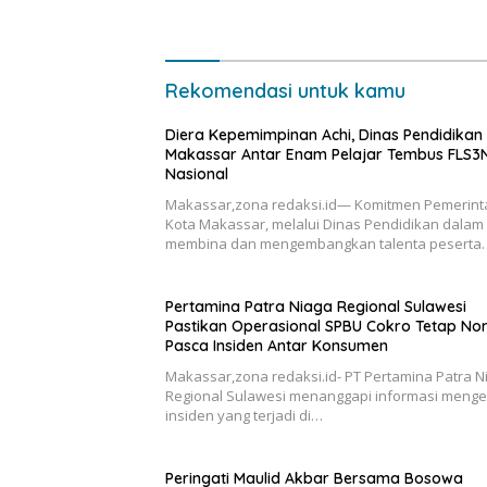
ke-27
Makassa
Rekomendasi untuk kamu
Diera Kepemimpinan Achi, Dinas Pendidikan
Makassar Antar Enam Pelajar Tembus FLS3
Nasional
Makassar,zona redaksi.id— Komitmen Pemerint
Kota Makassar, melalui Dinas Pendidikan dalam
membina dan mengembangkan talenta peserta
Pertamina Patra Niaga Regional Sulawesi
Pastikan Operasional SPBU Cokro Tetap No
Pasca Insiden Antar Konsumen
Makassar,zona redaksi.id- PT Pertamina Patra N
Regional Sulawesi menanggapi informasi menge
insiden yang terjadi di…
Peringati Maulid Akbar Bersama Bosowa