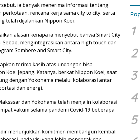
sebut, ia banyak menerima informasi tentang
erkotaan, rencana kerja sama city to city, serta
Pop
ng telah dijalankan Nippon Koei.
1
kan alasan kenapa ia menyebut bahwa Smart City
. Sebab, mengintegrasikan antara high touch dan
2
rogram Sombere and Smart City.
capkan terima kasih atas undangan bisa
3
n Koei Jepang. Katanya, berkat Nippon Koei, saat
ung dengan Yokohama melalui kolaborasi antar
portasi dan energi.
4
Maksssar dan Yokohama telah menjalin kolaborasi
empat vakum selama pandemi Covid-19 beberapa
5
 hadir menunjukkan komitmen membangun kembali
borasi, pada visi yang lebih mendesak dan