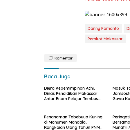
Danny Pomanto
D
Pemkot Makassar
Komentar
Baca Juga
Diera Kepemimpinan Achi,
Masuk T
Dinas Pendidikan Makassar
Jamsoste
Antar Enam Pelajar Tembus
Gowa Ko
FLS3N Nasional
Perlindu
Penanaman Tabebuya Kuning
Peringat
di Monumen Mandala,
Bersama
Rangkaian Ulang Tahun PNM
Munafri 