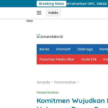
Langsung
Pertahankan UHC, Sekda Makassar Perkua
Breaking News
ke
konten
Indeks
tutup
Berita
Otomotif
Olahraga
Peme
Pedoman Media Siber
Kode Etik
In
Beranda
Pemerintahan
Pemerintahan
Komitmen Wujudkan P