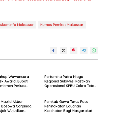
iskominfo Makassar
Humas Pemkot Makassar
ahap Wawancara
Pertamina Patra Niaga
k Award, Bupati
Regional Sulawesi Pastikan
mitmen Perluas
Operasional SPBU Cokro Tetap
ngan Pekerja
Normal Pasca Insiden Antar
Konsumen
i Maulid Akbar
Pemkab Gowa Terus Pacu
 Bosowa Corpindo,
Peningkatan Layanan
Ajak Wujudkan
Kesehatan Bagi Masyarakat