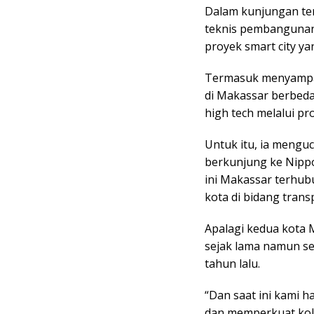
Dalam kunjungan ter
teknis pembangunan p
proyek smart city ya
Termasuk menyampai
di Makassar berbeda
high tech melalui p
Untuk itu, ia mengu
berkunjung ke Nippo
ini Makassar terhub
kota di bidang trans
Apalagi kedua kota 
sejak lama namun s
tahun lalu.
“Dan saat ini kami
dan memperkuat kola