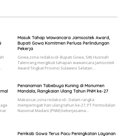
r Aman dan Damai
Masuk Tahap Wawancara Jamsostek Award,
N
Bupati Gowa Komitmen Perluas Perlindungan
Pekerja
ah
Gowa,zona redaksi.id–Bupati Gowa, Sitti Husniah
Talenrang mengikuti tahapan wawancara Jamsostek
…
Award Tingkat Provinsi Sulawesi Selatan…
Penanaman Tabebuya Kuning di Monumen
rmal
Mandala, Rangkaian Ulang Tahun PNM ke-27
Makassar,zona redaksi.id– Dalam rangka
iaga
memperingati hari ulang tahun ke-27, PT Permodalan
nai
Nasional Madani (PNM) bekerjasama…
Pemkab Gowa Terus Pacu Peningkatan Layanan