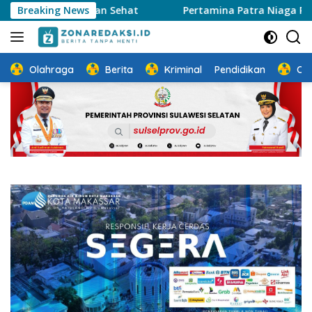
Langsung
as Jalan Sehat
Breaking News
Pertamina Patra Niaga Regional Sulawe
ke
konten
Olahraga
Berita
Kriminal
Pendidikan
Ot