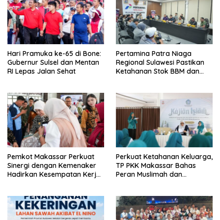
Hari Pramuka ke-65 di Bone:
Pertamina Patra Niaga
Gubernur Sulsel dan Mentan
Regional Sulawesi Pastikan
RI Lepas Jalan Sehat
Ketahanan Stok BBM dan
LPG 3 Kg di Bone
Pemkot Makassar Perkuat
Perkuat Ketahanan Keluarga,
Sinergi dengan Kemenaker
TP PKK Makassar Bahas
Hadirkan Kesempatan Kerja
Peran Muslimah dan
yang Inklusif dan
Pendidikan Karakter
Berkeadilan