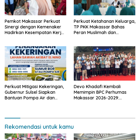
Pemkot Makassar Perkuat
Perkuat Ketahanan Keluarga,
Sinergi dengan Kemenaker
TP PKK Makassar Bahas
Hadirkan Kesempatan Kerja
Peran Muslimah dan
yang Inklusif dan
Pendidikan Karakter
Berkeadilan
Perkuat Mitigasi Kekeringan,
Devo Khadafi Kembali
Gubernur Sulsel Siapkan
Memimpin BPC Perhumas
Bantuan Pompa Air dan
Makassar 2026-2029:
Sumur Bor untuk Wilayah
Dorong Penguatan
Petanian
Komunikasi Hadapi Krisis
Multidimensi
Rekomendasi untuk kamu