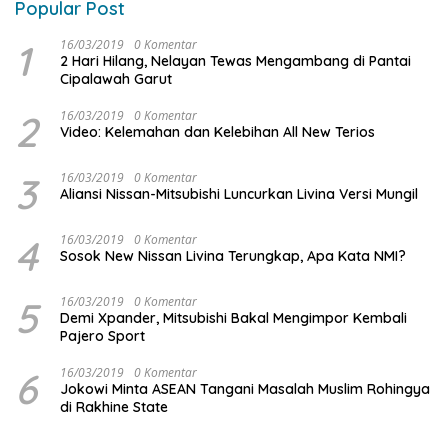
Popular Post
1
16/03/2019
0 Komentar
2 Hari Hilang, Nelayan Tewas Mengambang di Pantai
Cipalawah Garut
2
16/03/2019
0 Komentar
Video: Kelemahan dan Kelebihan All New Terios
3
16/03/2019
0 Komentar
Aliansi Nissan-Mitsubishi Luncurkan Livina Versi Mungil
4
16/03/2019
0 Komentar
Sosok New Nissan Livina Terungkap, Apa Kata NMI?
5
16/03/2019
0 Komentar
Demi Xpander, Mitsubishi Bakal Mengimpor Kembali
Pajero Sport
6
16/03/2019
0 Komentar
Jokowi Minta ASEAN Tangani Masalah Muslim Rohingya
di Rakhine State