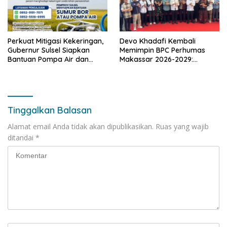
Perkuat Mitigasi Kekeringan,
Devo Khadafi Kembali
Gubernur Sulsel Siapkan
Memimpin BPC Perhumas
Bantuan Pompa Air dan
Makassar 2026-2029:
Sumur Bor untuk Wilayah
Dorong Penguatan
Petanian
Komunikasi Hadapi Krisis
Multidimensi
Tinggalkan Balasan
Alamat email Anda tidak akan dipublikasikan.
Ruas yang wajib
ditandai
*