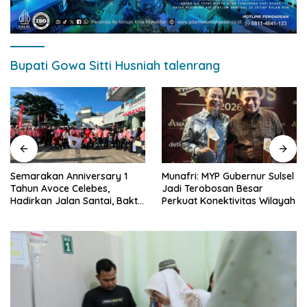
Bupati Gowa Sitti Husniah talenrang
Semarakan Anniversary 1
Munafri: MYP Gubernur Sulsel
Tahun Avoce Celebes,
Jadi Terobosan Besar
Hadirkan Jalan Santai, Bakti
Perkuat Konektivitas Wilayah
Sosial, dan Hiburan
Spektakuler di Bulukumba