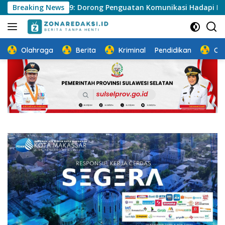
Langsung
2026-2029: Dorong Penguatan Komunikasi Hadapi Krisis Multi
Breaking News
ke
konten
Olahraga
Berita
Kriminal
Pendidikan
Ot