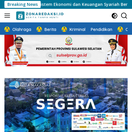
Langsung
ngun Ekosistem Ekonomi dan Keuangan Syariah Berkelanjutan
Breaking News
ke
konten
Olahraga
Berita
Kriminal
Pendidikan
Ot