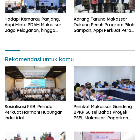
Hadapi Kemarau Panjang,
Karang Taruna Makassar
Appi Minta PDAM Makassar
Dukung Penuh Program Pilah
Jaga Pelayanan, hingga
Sampah, Appi Perkuat Peran
Integritas Pegawai
sebagai Pilar Sosial
Rekomendasi untuk kamu
Sosialisasi PKB, Pelindo
Pemkot Makassar Gandeng
Perkuat Harmoni Hubungan
BPKP Sulsel Bahas Proyek
Industrial
PSEL Makassar: Paparkan
Empat Opsi Mitigasi Risiko