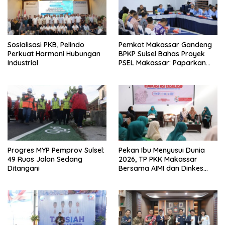
Sosialisasi PKB, Pelindo
Pemkot Makassar Gandeng
Perkuat Harmoni Hubungan
BPKP Sulsel Bahas Proyek
Industrial
PSEL Makassar: Paparkan
Empat Opsi Mitigasi Risiko
Progres MYP Pemprov Sulsel:
Pekan Ibu Menyusui Dunia
49 Ruas Jalan Sedang
2026, TP PKK Makassar
Ditangani
Bersama AIMI dan Dinkes
Bekali 300 Peserta Edukasi
ASI Eksklusif