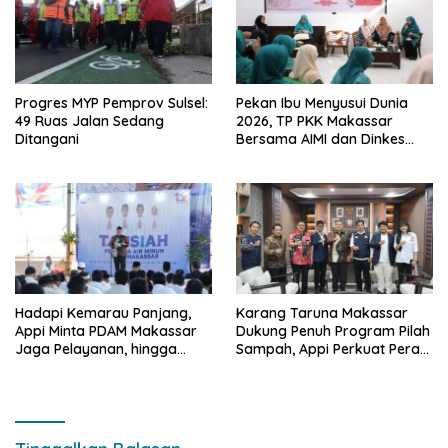
Progres MYP Pemprov Sulsel:
Pekan Ibu Menyusui Dunia
49 Ruas Jalan Sedang
2026, TP PKK Makassar
Ditangani
Bersama AIMI dan Dinkes
Bekali 300 Peserta Edukasi
ASI Eksklusif
Hadapi Kemarau Panjang,
Karang Taruna Makassar
Appi Minta PDAM Makassar
Dukung Penuh Program Pilah
Jaga Pelayanan, hingga
Sampah, Appi Perkuat Peran
Integritas Pegawai
sebagai Pilar Sosial