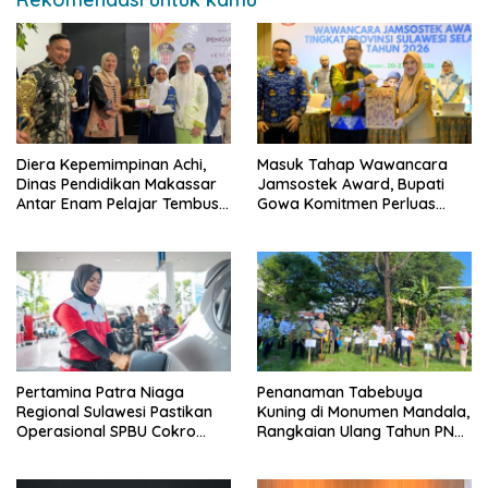
Diera Kepemimpinan Achi,
Masuk Tahap Wawancara
Dinas Pendidikan Makassar
Jamsostek Award, Bupati
Antar Enam Pelajar Tembus
Gowa Komitmen Perluas
FLS3N Nasional
Perlindungan Pekerja
Pertamina Patra Niaga
Penanaman Tabebuya
Regional Sulawesi Pastikan
Kuning di Monumen Mandala,
Operasional SPBU Cokro
Rangkaian Ulang Tahun PNM
Tetap Normal Pasca Insiden
ke-27
Antar Konsumen