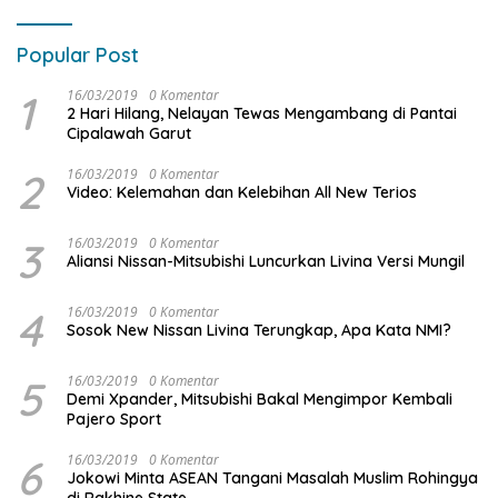
Popular Post
1
16/03/2019
0 Komentar
2 Hari Hilang, Nelayan Tewas Mengambang di Pantai
Cipalawah Garut
2
16/03/2019
0 Komentar
Video: Kelemahan dan Kelebihan All New Terios
3
16/03/2019
0 Komentar
Aliansi Nissan-Mitsubishi Luncurkan Livina Versi Mungil
4
16/03/2019
0 Komentar
Sosok New Nissan Livina Terungkap, Apa Kata NMI?
5
16/03/2019
0 Komentar
Demi Xpander, Mitsubishi Bakal Mengimpor Kembali
Pajero Sport
6
16/03/2019
0 Komentar
Jokowi Minta ASEAN Tangani Masalah Muslim Rohingya