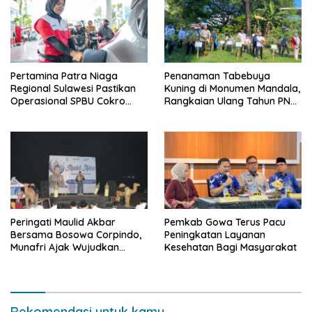
Pertamina Patra Niaga
Penanaman Tabebuya
Regional Sulawesi Pastikan
Kuning di Monumen Mandala,
Operasional SPBU Cokro
Rangkaian Ulang Tahun PNM
Tetap Normal Pasca Insiden
ke-27
Antar Konsumen
Peringati Maulid Akbar
Pemkab Gowa Terus Pacu
Bersama Bosowa Corpindo,
Peningkatan Layanan
Munafri Ajak Wujudkan
Kesehatan Bagi Masyarakat
Makassar Aman dan Damai
Rekomendasi untuk kamu