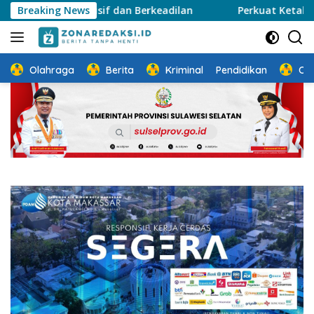
Langsung
klusif dan Berkeadilan
Breaking News
Perkuat Ketahanan Keluarga, 
ke
konten
Olahraga
Berita
Kriminal
Pendidikan
Ot