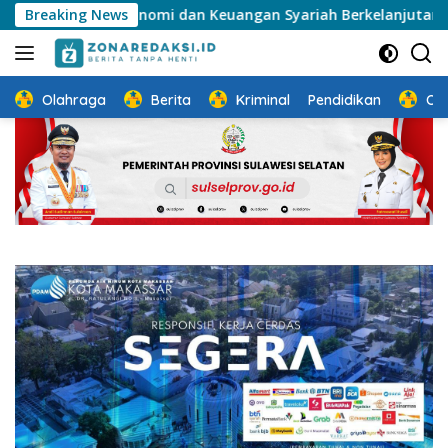
Langsung
tem Ekonomi dan Keuangan Syariah Berkelanjutan
Breaking News
Sosia
ke
konten
Olahraga
Berita
Kriminal
Pendidikan
Ot