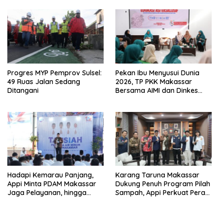
Progres MYP Pemprov Sulsel:
Pekan Ibu Menyusui Dunia
49 Ruas Jalan Sedang
2026, TP PKK Makassar
Ditangani
Bersama AIMI dan Dinkes
Bekali 300 Peserta Edukasi
ASI Eksklusif
Hadapi Kemarau Panjang,
Karang Taruna Makassar
Appi Minta PDAM Makassar
Dukung Penuh Program Pilah
Jaga Pelayanan, hingga
Sampah, Appi Perkuat Peran
Integritas Pegawai
sebagai Pilar Sosial