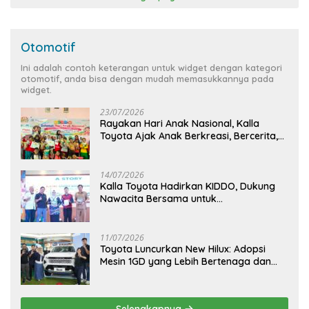
Otomotif
Ini adalah contoh keterangan untuk widget dengan kategori
otomotif, anda bisa dengan mudah memasukkannya pada
widget.
23/07/2026
Rayakan Hari Anak Nasional, Kalla
Toyota Ajak Anak Berkreasi, Bercerita,
dan Menjelajahi Dunia Otomotif melalui
KIDDO
14/07/2026
Kalla Toyota Hadirkan KIDDO, Dukung
Nawacita Bersama untuk
CiptakanPengalaman Bermakna &
Menyenangkan bagi Anak dan Keluarga
11/07/2026
Toyota Luncurkan New Hilux: Adopsi
Mesin 1GD yang Lebih Bertenaga dan
Desain Lebih Gagah, Siap Dukung
Produktivitas dan Adventure
Selengkapnya