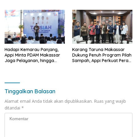
Bekali 300 Peserta Edukasi
ASI Eksklusif
Hadapi Kemarau Panjang,
Karang Taruna Makassar
Appi Minta PDAM Makassar
Dukung Penuh Program Pilah
Jaga Pelayanan, hingga
Sampah, Appi Perkuat Peran
Integritas Pegawai
sebagai Pilar Sosial
Tinggalkan Balasan
Alamat email Anda tidak akan dipublikasikan.
Ruas yang wajib
ditandai
*