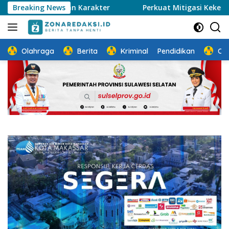
Langsung
ikan Karakter
Breaking News
Perkuat Mitigasi Kekeringan, Gubernur 
ke
konten
Olahraga
Berita
Kriminal
Pendidikan
Ot