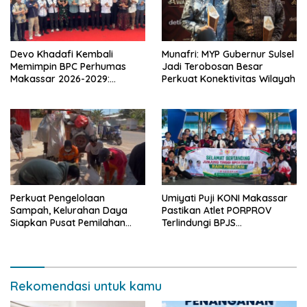
Devo Khadafi Kembali
Munafri: MYP Gubernur Sulsel
Memimpin BPC Perhumas
Jadi Terobosan Besar
Makassar 2026-2029:
Perkuat Konektivitas Wilayah
Dorong Penguatan
Komunikasi Hadapi Krisis
Multidimensi
Perkuat Pengelolaan
Umiyati Puji KONI Makassar
Sampah, Kelurahan Daya
Pastikan Atlet PORPROV
Siapkan Pusat Pemilahan
Terlindungi BPJS
dan Bank Sampah Drive-
Ketenagakerjaan
Thru
Rekomendasi untuk kamu