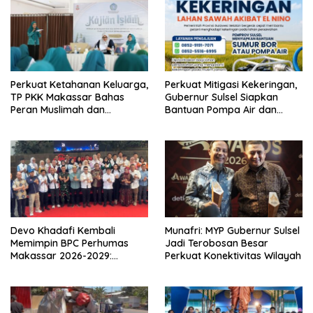
Perkuat Ketahanan Keluarga,
Perkuat Mitigasi Kekeringan,
TP PKK Makassar Bahas
Gubernur Sulsel Siapkan
Peran Muslimah dan
Bantuan Pompa Air dan
Pendidikan Karakter
Sumur Bor untuk Wilayah
Petanian
Devo Khadafi Kembali
Munafri: MYP Gubernur Sulsel
Memimpin BPC Perhumas
Jadi Terobosan Besar
Makassar 2026-2029:
Perkuat Konektivitas Wilayah
Dorong Penguatan
Komunikasi Hadapi Krisis
Multidimensi