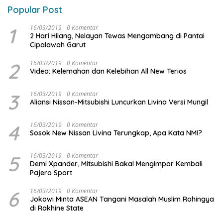
Popular Post
1
16/03/2019
0 Komentar
2 Hari Hilang, Nelayan Tewas Mengambang di Pantai
Cipalawah Garut
2
16/03/2019
0 Komentar
Video: Kelemahan dan Kelebihan All New Terios
3
16/03/2019
0 Komentar
Aliansi Nissan-Mitsubishi Luncurkan Livina Versi Mungil
4
16/03/2019
0 Komentar
Sosok New Nissan Livina Terungkap, Apa Kata NMI?
5
16/03/2019
0 Komentar
Demi Xpander, Mitsubishi Bakal Mengimpor Kembali
Pajero Sport
6
16/03/2019
0 Komentar
Jokowi Minta ASEAN Tangani Masalah Muslim Rohingya
di Rakhine State