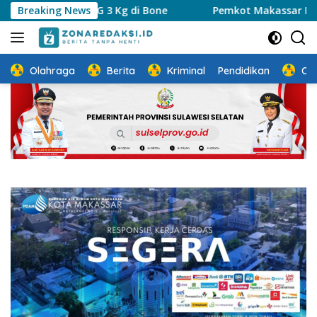
Langsung
an LPG 3 Kg di Bone
Breaking News
Pemkot Makassar Perkuat Sinergi 
ke
konten
Olahraga
Berita
Kriminal
Pendidikan
Ot