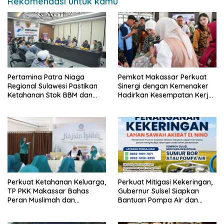
Rekomendasi untuk kamu
Pertamina Patra Niaga
Pemkot Makassar Perkuat
Regional Sulawesi Pastikan
Sinergi dengan Kemenaker
Ketahanan Stok BBM dan
Hadirkan Kesempatan Kerja
LPG 3 Kg di Bone
yang Inklusif dan
Berkeadilan
Perkuat Ketahanan Keluarga,
Perkuat Mitigasi Kekeringan,
TP PKK Makassar Bahas
Gubernur Sulsel Siapkan
Peran Muslimah dan
Bantuan Pompa Air dan
Pendidikan Karakter
Sumur Bor untuk Wilayah
Petanian