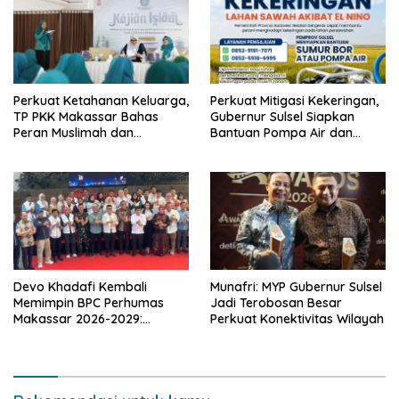
Perkuat Ketahanan Keluarga,
Perkuat Mitigasi Kekeringan,
TP PKK Makassar Bahas
Gubernur Sulsel Siapkan
Peran Muslimah dan
Bantuan Pompa Air dan
Pendidikan Karakter
Sumur Bor untuk Wilayah
Petanian
Devo Khadafi Kembali
Munafri: MYP Gubernur Sulsel
Memimpin BPC Perhumas
Jadi Terobosan Besar
Makassar 2026-2029:
Perkuat Konektivitas Wilayah
Dorong Penguatan
Komunikasi Hadapi Krisis
Multidimensi