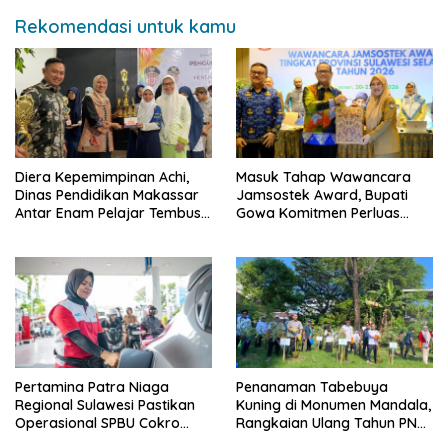
Rekomendasi untuk kamu
Diera Kepemimpinan Achi,
Masuk Tahap Wawancara
Dinas Pendidikan Makassar
Jamsostek Award, Bupati
Antar Enam Pelajar Tembus
Gowa Komitmen Perluas
FLS3N Nasional
Perlindungan Pekerja
Pertamina Patra Niaga
Penanaman Tabebuya
Regional Sulawesi Pastikan
Kuning di Monumen Mandala,
Operasional SPBU Cokro
Rangkaian Ulang Tahun PNM
Tetap Normal Pasca Insiden
ke-27