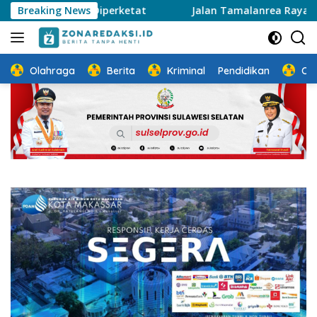
Langsung
okok Diperketat
Breaking News
Jalan Tamalanrea Raya Mulai Diaspal
ke
konten
Olahraga
Berita
Kriminal
Pendidikan
Ot