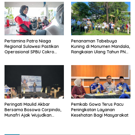
Pertamina Patra Niaga
Penanaman Tabebuya
Regional Sulawesi Pastikan
Kuning di Monumen Mandala,
Operasional SPBU Cokro
Rangkaian Ulang Tahun PNM
Tetap Normal Pasca Insiden
ke-27
Antar Konsumen
Peringati Maulid Akbar
Pemkab Gowa Terus Pacu
Bersama Bosowa Corpindo,
Peningkatan Layanan
Munafri Ajak Wujudkan
Kesehatan Bagi Masyarakat
Makassar Aman dan Damai