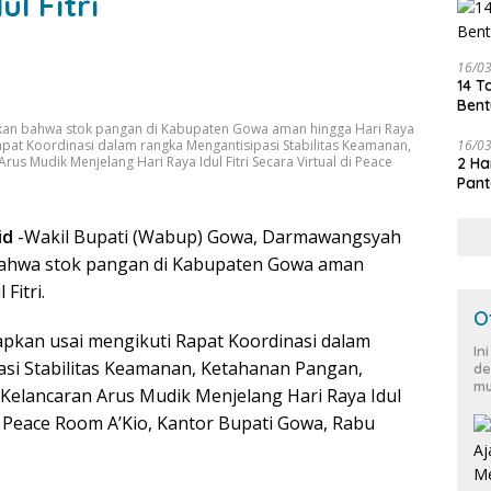
l Fitri
16/0
14 T
Bent
kan bahwa stok pangan di Kabupaten Gowa aman hingga Hari Raya
16/0
 Rapat Koordinasi dalam rangka Mengantisipasi Stabilitas Keamanan,
us Mudik Menjelang Hari Raya Idul Fitri Secara Virtual di Peace
2 Ha
Pant
id
-Wakil Bupati (Wabup) Gowa, Darmawangsyah
ahwa stok pangan di Kabupaten Gowa aman
Fitri.
O
apkan usai mengikuti Rapat Koordinasi dalam
In
si Stabilitas Keamanan, Ketahanan Pangan,
de
mu
 Kelancaran Arus Mudik Menjelang Hari Raya Idul
 di Peace Room A’Kio, Kantor Bupati Gowa, Rabu