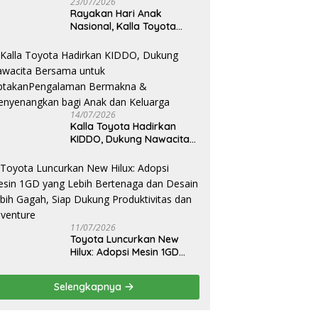
23/07/2026
Rayakan Hari Anak
Nasional, Kalla Toyota
Ajak Anak Berkreasi,
Bercerita, dan Menjelajahi
Dunia Otomotif melalui
KIDDO
14/07/2026
Kalla Toyota Hadirkan
KIDDO, Dukung Nawacita
Bersama untuk
CiptakanPengalaman
Bermakna &
Menyenangkan bagi Anak
dan Keluarga
11/07/2026
Toyota Luncurkan New
Hilux: Adopsi Mesin 1GD
yang Lebih Bertenaga dan
Desain Lebih Gagah, Siap
Selengkapnya
Dukung Produktivitas dan
Adventure