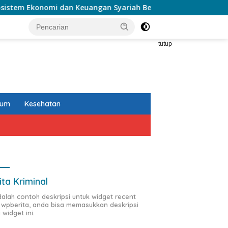
nomi dan Keuangan Syariah Berkelanjutan
Sosialisasi P
tutup
kum
Kesehatan
ita Kriminal
adalah contoh deskripsi untuk widget recent
 wpberita, anda bisa memasukkan deskripsi
 widget ini.