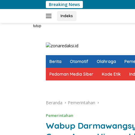
Langsung
Breaking News
Gelar Rak
ke
konten
Indeks
tutup
Berita
Otomotif
Olahraga
Peme
Pedoman Media Siber
Kode Etik
In
Beranda
Pemerintahan
Pemerintahan
Wabup Darmawangsya