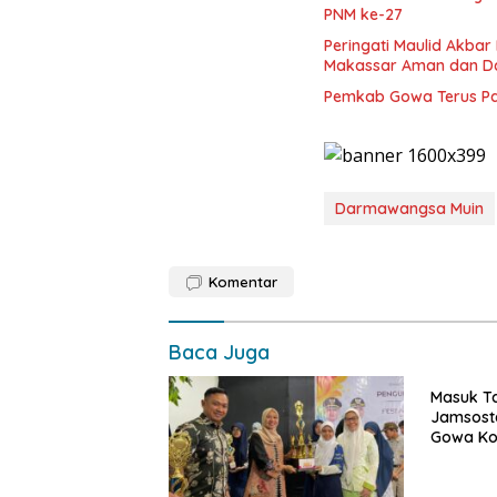
PNM ke-27
Peringati Maulid Akba
Makassar Aman dan D
Pemkab Gowa Terus Pa
Darmawangsa Muin
Komentar
Baca Juga
Masuk T
Jamsoste
Gowa Ko
Perlindu