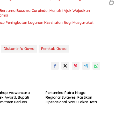
6
r Bersama Bosowa Corpindo, Munafri Ajak Wujudkan
amai
cu Peningkatan Layanan Kesehatan Bagi Masyarakat
Diskominfo Gowa
Pemkab Gowa
ahap Wawancara
Pertamina Patra Niaga
k Award, Bupati
Regional Sulawesi Pastikan
mitmen Perluas
Operasional SPBU Cokro Tetap
ngan Pekerja
Normal Pasca Insiden Antar
Konsumen