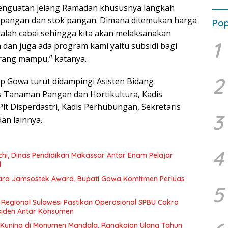
u penguatan jelang Ramadan khususnya langkah
n pangan dan stok pangan. Dimana ditemukan harga
Pop
dalah cabai sehingga kita akan melaksanakan
1
 dan juga ada program kami yaitu subsidi bagi
rang mampu,” katanya.
2
p Gowa turut didampingi Asisten Bidang
 Tanaman Pangan dan Hortikultura, Kadis
lt Disperdastri, Kadis Perhubungan, Sekretaris
3
an lainnya.
4
hi, Dinas Pendidikan Makassar Antar Enam Pelajar
l
a Jamsostek Award, Bupati Gowa Komitmen Perluas
5
 Regional Sulawesi Pastikan Operasional SPBU Cokro
siden Antar Konsumen
uning di Monumen Mandala, Rangkaian Ulang Tahun