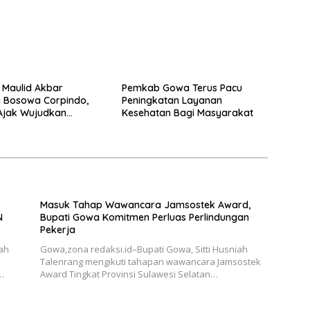
i Maulid Akbar
Pemkab Gowa Terus Pacu
 Bosowa Corpindo,
Peningkatan Layanan
Ajak Wujudkan
Kesehatan Bagi Masyarakat
r Aman dan Damai
Masuk Tahap Wawancara Jamsostek Award,
N
Bupati Gowa Komitmen Perluas Perlindungan
Pekerja
ah
Gowa,zona redaksi.id–Bupati Gowa, Sitti Husniah
Talenrang mengikuti tahapan wawancara Jamsostek
…
Award Tingkat Provinsi Sulawesi Selatan…