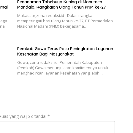
Penanaman Tabebuya Kuning di Monumen
rmal
Mandala, Rangkaian Ulang Tahun PNM ke-27
Makassar,zona redaksi.id– Dalam rangka
iaga
memperingati hari ulang tahun ke-27, PT Permodalan
nai
Nasional Madani (PNM) bekerjasama…
Pemkab Gowa Terus Pacu Peningkatan Layanan
Kesehatan Bagi Masyarakat
Gowa, zona redaksi.id -Pemerintah Kabupaten
(Pemkab) Gowa menunjukkan komitmennya untuk
menghadirkan layanan kesehatan yang lebih…
Ruas yang wajib ditandai
*