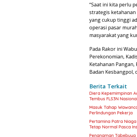
“Saat ini kita perl
strategis ketahana
yang cukup tinggi a
operasi pasar murah
masyarakat yang ku
Pada Rakor ini Wabu
Perekonomian, Kadis
Ketahanan Pangan, P
Badan Kesbangpol, d
Berita Terkait
Diera Kepemimpinan Ac
Tembus FLS3N Nasiona
Masuk Tahap Wawancar
Perlindungan Pekerja
Pertamina Patra Niaga
Tetap Normal Pasca In
Penanaman Tabebuya K