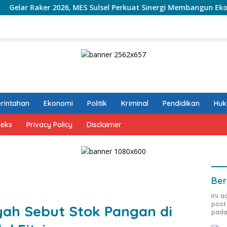
er 2026, MES Sulsel Perkuat Sinergi Membangun Ekosistem Eko
rintahan
Ekonomi
Politik
Kriminal
Pendidikan
Hu
deks
Privacy Policy
Disclaimer
Ber
Ini 
post
h Sebut Stok Pangan di
pada