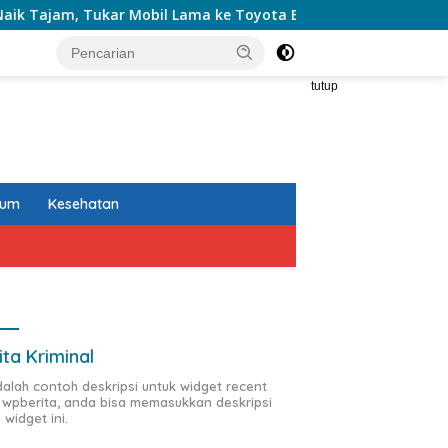
Mobil Lama ke Toyota Baru Jadi Pilihan Paling Efisien
tutup
kum
Kesehatan
ita Kriminal
adalah contoh deskripsi untuk widget recent
 wpberita, anda bisa memasukkan deskripsi
 widget ini.