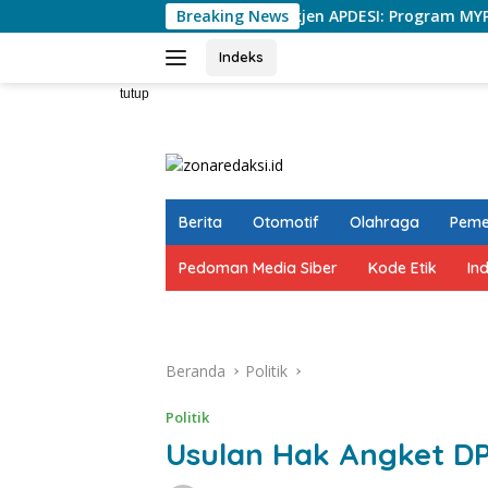
Langsung
Institusi
Sekjen APDESI: Program MYP Pemprov Sulsel 
Breaking News
ke
konten
Indeks
tutup
Berita
Otomotif
Olahraga
Peme
Pedoman Media Siber
Kode Etik
In
Beranda
Politik
Politik
Usulan Hak Angket DP