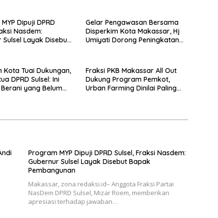
MYP Dipuji DPRD
Gelar Pengawasan Bersama
raksi Nasdem:
Disperkim Kota Makassar, Hj
 Sulsel Layak Disebut
Umiyati Dorong Peningkatan
embangunan
Pelayanan PSU
 Kota Tuai Dukungan,
Fraksi PKB Makassar All Out
ua DPRD Sulsel: Ini
Dukung Program Pemkot,
Berani yang Belum
Urban Farming Dinilai Paling
ilakukan Sebelumnya
Tepat
Andi
Program MYP Dipuji DPRD Sulsel, Fraksi Nasdem:
Gubernur Sulsel Layak Disebut Bapak
Pembangunan
Makassar, zona redaksi.id– Anggota Fraksi Partai
NasDem DPRD Sulsel, Mizar Roem, memberikan
apresiasi terhadap jawaban…