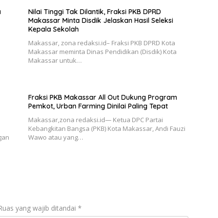
a
Nilai Tinggi Tak Dilantik, Fraksi PKB DPRD
Makassar Minta Disdik Jelaskan Hasil Seleksi
Kepala Sekolah
Makassar, zona redaksi.id– Fraksi PKB DPRD Kota
Makassar meminta Dinas Pendidikan (Disdik) Kota
Makassar untuk…
Fraksi PKB Makassar All Out Dukung Program
Pemkot, Urban Farming Dinilai Paling Tepat
Makassar,zona redaksi.id— Ketua DPC Partai
Kebangkitan Bangsa (PKB) Kota Makassar, Andi Fauzi
gan
Wawo atau yang…
Ruas yang wajib ditandai
*