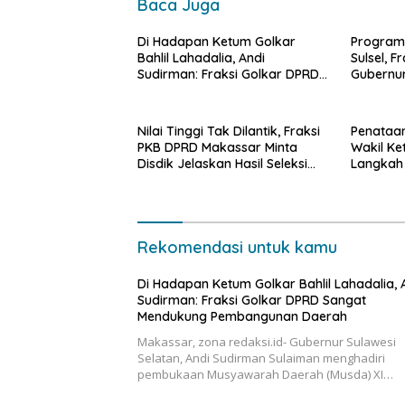
Baca Juga
Di Hadapan Ketum Golkar
Program 
Bahlil Lahadalia, Andi
Sulsel, F
Sudirman: Fraksi Golkar DPRD
Gubernur
Sangat Mendukung
Bapak P
Pembangunan Daerah
Nilai Tinggi Tak Dilantik, Fraksi
Penataan
PKB DPRD Makassar Minta
Wakil Ket
Disdik Jelaskan Hasil Seleksi
Langkah 
Kepala Sekolah
Pernah D
Rekomendasi untuk kamu
Di Hadapan Ketum Golkar Bahlil Lahadalia, 
Sudirman: Fraksi Golkar DPRD Sangat
Mendukung Pembangunan Daerah
Makassar, zona redaksi.id- Gubernur Sulawesi
Selatan, Andi Sudirman Sulaiman menghadiri
pembukaan Musyawarah Daerah (Musda) XI…