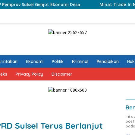
Genjot Ekonomi Desa
Minat Trade-In Naik Tajam, Tukar 
rintahan
Ekonomi
Politik
Kriminal
Pendidikan
Hu
deks
Privacy Policy
Disclaimer
Ber
Ini 
post
RD Sulsel Terus Berlanjut
pada