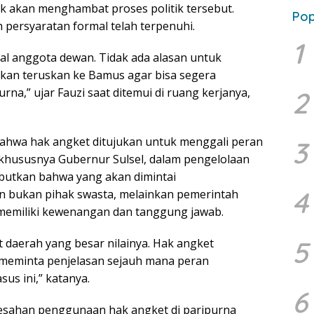
k akan menghambat proses politik tersebut.
Pop
 persyaratan formal telah terpenuhi.
1
nal anggota dewan. Tidak ada alasan untuk
kan teruskan ke Bamus agar bisa segera
urna,” ujar Fauzi saat ditemui di ruang kerjanya,
2
ahwa hak angket ditujukan untuk menggali peran
3
khususnya Gubernur Sulsel, dalam pengelolaan
yebutkan bahwa yang akan dimintai
4
 bukan pihak swasta, melainkan pemerintah
memiliki kewenangan dan tanggung jawab.
5
t daerah yang besar nilainya. Hak angket
meminta penjelasan sejauh mana peran
us ini,” katanya.
6
gesahan penggunaan hak angket di paripurna