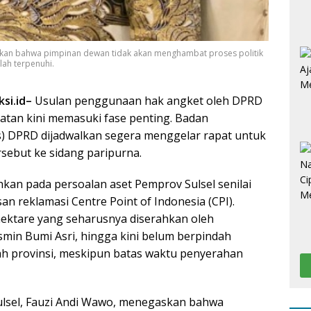
skan bahwa pimpinan dewan tidak akan menghambat proses politik
lah terpenuhi.
si.id–
Usulan penggunaan hak angket oleh DPRD
latan kini memasuki fase penting. Badan
 DPRD dijadwalkan segera menggelar rapat untuk
ebut ke sidang paripurna.
hkan pada persoalan aset Pemprov Sulsel senilai
san reklamasi Centre Point of Indonesia (CPI).
hektare yang seharusnya diserahkan oleh
in Bumi Asri, hingga kini belum berpindah
h provinsi, meskipun batas waktu penyerahan
ulsel, Fauzi Andi Wawo, menegaskan bahwa