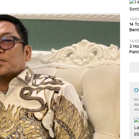
16/0
14 T
Bent
16/0
2 Ha
Pant
O
In
de
mu