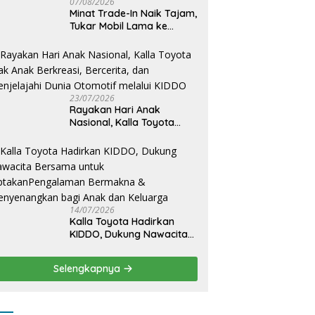
07/08/2026
Minat Trade-In Naik Tajam,
Tukar Mobil Lama ke
Toyota Baru Jadi Pilihan
Paling Efisien
23/07/2026
Rayakan Hari Anak
Nasional, Kalla Toyota
Ajak Anak Berkreasi,
Bercerita, dan Menjelajahi
Dunia Otomotif melalui
KIDDO
14/07/2026
Kalla Toyota Hadirkan
KIDDO, Dukung Nawacita
Bersama untuk
CiptakanPengalaman
Selengkapnya
Bermakna &
Menyenangkan bagi Anak
dan Keluarga