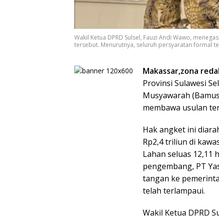
Wakil Ketua DPRD Sulsel, Fauzi Andi Wawo, menega
tersebut. Menurutnya, seluruh persyaratan formal te
Makassar,zona redak
Provinsi Sulawesi Se
Musyawarah (Bamus)
membawa usulan ters
Hak angket ini diara
Rp2,4 triliun di kawa
Lahan seluas 12,11 
pengembang, PT Yasm
tangan ke pemerinta
telah terlampaui.
Wakil Ketua DPRD S