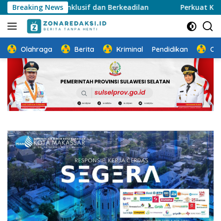
Langsung
g Inklusif dan Berkeadilan
Breaking News
Perkuat Ketahanan Keluar
ke
konten
Olahraga
Berita
Kriminal
Pendidikan
Ot