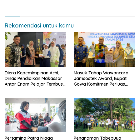
Makassar Aman dan Damai
Rekomendasi untuk kamu
Diera Kepemimpinan Achi,
Masuk Tahap Wawancara
Dinas Pendidikan Makassar
Jamsostek Award, Bupati
Antar Enam Pelajar Tembus
Gowa Komitmen Perluas
FLS3N Nasional
Perlindungan Pekerja
Pertamina Patra Niaga
Penanaman Tabebuya