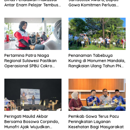
Antar Enam Pelajar Tembus
Gowa Komitmen Perluas
FLS3N Nasional
Perlindungan Pekerja
Pertamina Patra Niaga
Penanaman Tabebuya
Regional Sulawesi Pastikan
Kuning di Monumen Mandala,
Operasional SPBU Cokro
Rangkaian Ulang Tahun PNM
Tetap Normal Pasca Insiden
ke-27
Antar Konsumen
Peringati Maulid Akbar
Pemkab Gowa Terus Pacu
Bersama Bosowa Corpindo,
Peningkatan Layanan
Munafri Ajak Wujudkan
Kesehatan Bagi Masyarakat