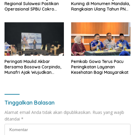
Regional Sulawesi Pastikan
Kuning di Monumen Mandala,
Operasional SPBU Cokro
Rangkaian Ulang Tahun PNM
Tetap Normal Pasca Insiden
ke-27
Antar Konsumen
Peringati Maulid Akbar
Pemkab Gowa Terus Pacu
Bersama Bosowa Corpindo,
Peningkatan Layanan
Munafri Ajak Wujudkan
Kesehatan Bagi Masyarakat
Makassar Aman dan Damai
Tinggalkan Balasan
Alamat email Anda tidak akan dipublikasikan.
Ruas yang wajib
ditandai
*