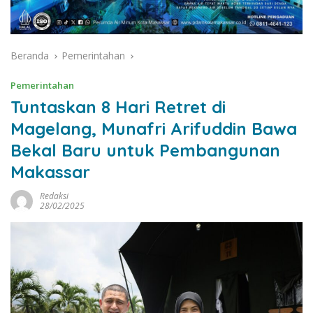
Beranda
Pemerintahan
Pemerintahan
Tuntaskan 8 Hari Retret di
Magelang, Munafri Arifuddin Bawa
Bekal Baru untuk Pembangunan
Makassar
Redaksi
28/02/2025