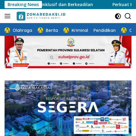
Langsung
g Inklusif dan Berkeadilan
Breaking News
Perkuat Ketahanan Keluarg
ke
konten
Olahraga
Berita
Kriminal
Pendidikan
Ot