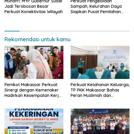
Munafri: MYP Gubernur Sulsel
Perkuat Pengelolaan
Jadi Terobosan Besar
Sampah, Kelurahan Daya
Perkuat Konektivitas Wilayah
Siapkan Pusat Pemilahan
dan Bank Sampah Drive-
Thru
Rekomendasi untuk kamu
Pemkot Makassar Perkuat
Perkuat Ketahanan Keluarga,
Sinergi dengan Kemenaker
TP PKK Makassar Bahas
Hadirkan Kesempatan Kerja
Peran Muslimah dan
yang Inklusif dan
Pendidikan Karakter
Berkeadilan