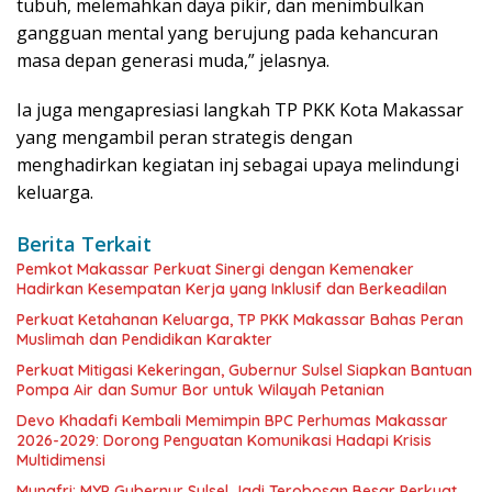
tubuh, melemahkan daya pikir, dan menimbulkan
gangguan mental yang berujung pada kehancuran
masa depan generasi muda,” jelasnya.
Ia juga mengapresiasi langkah TP PKK Kota Makassar
yang mengambil peran strategis dengan
menghadirkan kegiatan inj sebagai upaya melindungi
keluarga.
Berita Terkait
Pemkot Makassar Perkuat Sinergi dengan Kemenaker
Hadirkan Kesempatan Kerja yang Inklusif dan Berkeadilan
Perkuat Ketahanan Keluarga, TP PKK Makassar Bahas Peran
Muslimah dan Pendidikan Karakter
Perkuat Mitigasi Kekeringan, Gubernur Sulsel Siapkan Bantuan
Pompa Air dan Sumur Bor untuk Wilayah Petanian
Devo Khadafi Kembali Memimpin BPC Perhumas Makassar
2026-2029: Dorong Penguatan Komunikasi Hadapi Krisis
Multidimensi
Munafri: MYP Gubernur Sulsel Jadi Terobosan Besar Perkuat