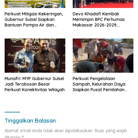
Perkuat Mitigasi Kekeringan,
Devo Khadafi Kembali
Gubernur Sulsel Siapkan
Memimpin BPC Perhumas
Bantuan Pompa Air dan
Makassar 2026-2029:
Sumur Bor untuk Wilayah
Dorong Penguatan
Petanian
Komunikasi Hadapi Krisis
Multidimensi
Munafri: MYP Gubernur Sulsel
Perkuat Pengelolaan
Jadi Terobosan Besar
Sampah, Kelurahan Daya
Perkuat Konektivitas Wilayah
Siapkan Pusat Pemilahan
dan Bank Sampah Drive-
Thru
Tinggalkan Balasan
Alamat email Anda tidak akan dipublikasikan.
Ruas yang wajib
ditandai
*