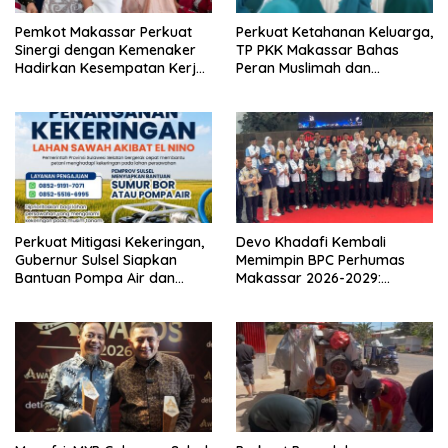
Pemkot Makassar Perkuat
Perkuat Ketahanan Keluarga,
Sinergi dengan Kemenaker
TP PKK Makassar Bahas
Hadirkan Kesempatan Kerja
Peran Muslimah dan
yang Inklusif dan
Pendidikan Karakter
Berkeadilan
Perkuat Mitigasi Kekeringan,
Devo Khadafi Kembali
Gubernur Sulsel Siapkan
Memimpin BPC Perhumas
Bantuan Pompa Air dan
Makassar 2026-2029:
Sumur Bor untuk Wilayah
Dorong Penguatan
Petanian
Komunikasi Hadapi Krisis
Multidimensi