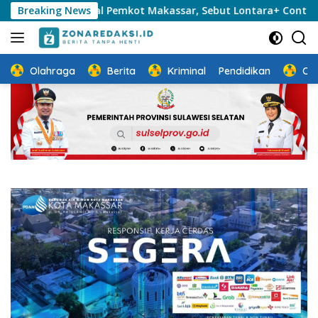
Langsung
Sistem Digital Pemkot Makassar, Sebut Lontara+ Contoh Unggul
Breaking News
ke
konten
Olahraga
Berita
Kriminal
Pendidikan
Ot