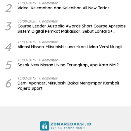
2
16/03/2019
0 Komentar
Video: Kelemahan dan Kelebihan All New Terios
3
05/08/2026
0 Komentar
Course Leader Australia Awards Short Course Apresiasi
Sistem Digital Pemkot Makassar, Sebut Lontara+
Contoh Unggulan Pelayanan Publik Berbasis Data
4
16/03/2019
0 Komentar
Aliansi Nissan-Mitsubishi Luncurkan Livina Versi Mungil
5
16/03/2019
0 Komentar
Sosok New Nissan Livina Terungkap, Apa Kata NMI?
6
16/03/2019
0 Komentar
Demi Xpander, Mitsubishi Bakal Mengimpor Kembali
Pajero Sport