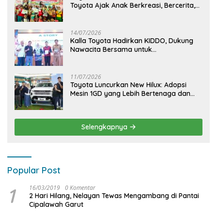
Toyota Ajak Anak Berkreasi, Bercerita,
dan Menjelajahi Dunia Otomotif melalui
KIDDO
14/07/2026
Kalla Toyota Hadirkan KIDDO, Dukung
Nawacita Bersama untuk
CiptakanPengalaman Bermakna &
Menyenangkan bagi Anak dan Keluarga
11/07/2026
Toyota Luncurkan New Hilux: Adopsi
Mesin 1GD yang Lebih Bertenaga dan
Desain Lebih Gagah, Siap Dukung
Produktivitas dan Adventure
Selengkapnya
Popular Post
1
16/03/2019
0 Komentar
2 Hari Hilang, Nelayan Tewas Mengambang di Pantai
Cipalawah Garut