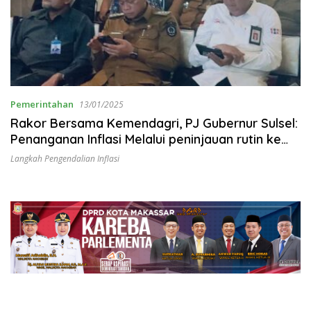
Pemerintahan
13/01/2025
Rakor Bersama Kemendagri, PJ Gubernur Sulsel:
Penanganan Inflasi Melalui peninjauan rutin ke
pasar, GPM dan pembentukan MDC
Langkah Pengendalian Inflasi