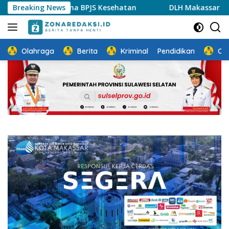
Langsung
inasi Bersama BPJS Kesehatan
Breaking News
DLH Makassar Ajak Masy
ke
konten
Olahraga
Berita
Kriminal
Pendidikan
Ot