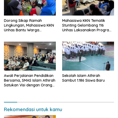
Dorong Sikap Ramah
Mahasiswa KKN Tematik
Lingkungan, Mahasiswa KKN
Stunting Gelombang 116
Unhas Bantu Warga
Unhas Laksanakan Program
Berinovasi Membuat
Kerja Mandiri
Deterjen Untuk Menekan
Produksi Limbah Cair Rumah
Tangga.
Awali Perjalanan Pendidikan
Sekolah Islam Athirah
Bersama, SMAS Islam Athirah
Sambut 1.186 Siswa Baru
Satukan Visi dengan Orang
Tua melalui Welcoming Day
2026
Rekomendasi untuk kamu