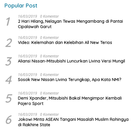
Popular Post
1
16/03/2019
0 Komentar
2 Hari Hilang, Nelayan Tewas Mengambang di Pantai
Cipalawah Garut
2
16/03/2019
0 Komentar
Video: Kelemahan dan Kelebihan All New Terios
3
16/03/2019
0 Komentar
Aliansi Nissan-Mitsubishi Luncurkan Livina Versi Mungil
4
16/03/2019
0 Komentar
Sosok New Nissan Livina Terungkap, Apa Kata NMI?
5
16/03/2019
0 Komentar
Demi Xpander, Mitsubishi Bakal Mengimpor Kembali
Pajero Sport
6
16/03/2019
0 Komentar
Jokowi Minta ASEAN Tangani Masalah Muslim Rohingya
di Rakhine State