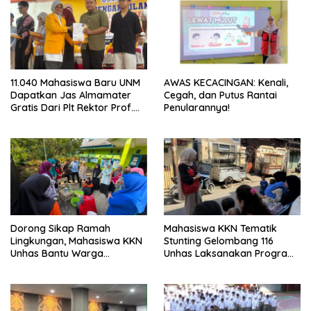
11.040 Mahasiswa Baru UNM
AWAS KECACINGAN: Kenali,
Dapatkan Jas Almamater
Cegah, dan Putus Rantai
Gratis Dari Plt Rektor Prof.
Penularannya!
Farida: Simbol Identitas dan
Penguatan Karakter
Dorong Sikap Ramah
Mahasiswa KKN Tematik
Lingkungan, Mahasiswa KKN
Stunting Gelombang 116
Unhas Bantu Warga
Unhas Laksanakan Program
Berinovasi Membuat
Kerja Mandiri
Deterjen Untuk Menekan
Produksi Limbah Cair Rumah
Tangga.