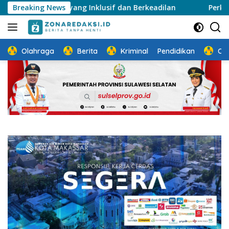
Langsung
ja yang Inklusif dan Berkeadilan
Breaking News
Perkuat Ketahanan 
ke
konten
Olahraga
Berita
Kriminal
Pendidikan
Ot