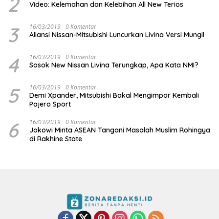
2
Video: Kelemahan dan Kelebihan All New Terios
3
16/03/2019
0 Komentar
Aliansi Nissan-Mitsubishi Luncurkan Livina Versi Mungil
4
16/03/2019
0 Komentar
Sosok New Nissan Livina Terungkap, Apa Kata NMI?
5
16/03/2019
0 Komentar
Demi Xpander, Mitsubishi Bakal Mengimpor Kembali
Pajero Sport
6
16/03/2019
0 Komentar
Jokowi Minta ASEAN Tangani Masalah Muslim Rohingya
di Rakhine State