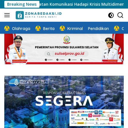
Langsung
uatan Komunikasi Hadapi Krisis Multidimensi
Breaking News
Semarak
ke
konten
Olahraga
Berita
Kriminal
Pendidikan
Ot