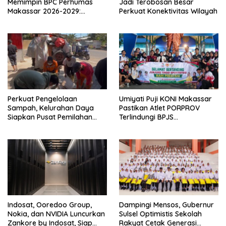
Memimpin BPC Perhumas
Jadi Terobosan Besar
Makassar 2026-2029:
Perkuat Konektivitas Wilayah
Dorong Penguatan
Komunikasi Hadapi Krisis
Multidimensi
Perkuat Pengelolaan
Umiyati Puji KONI Makassar
Sampah, Kelurahan Daya
Pastikan Atlet PORPROV
Siapkan Pusat Pemilahan
Terlindungi BPJS
dan Bank Sampah Drive-
Ketenagakerjaan
Thru
Indosat, Ooredoo Group,
Dampingi Mensos, Gubernur
Nokia, dan NVIDIA Luncurkan
Sulsel Optimistis Sekolah
Zankore by Indosat, Siap
Rakyat Cetak Generasi