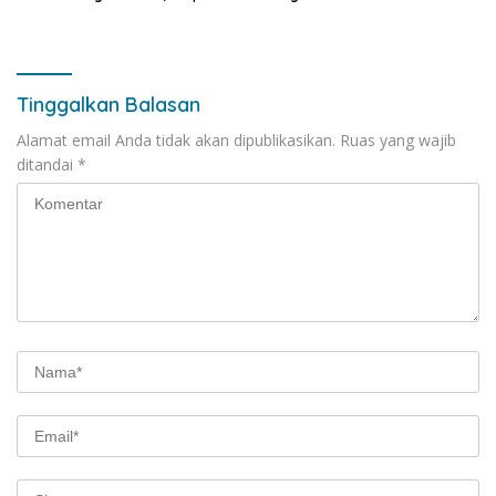
Layani Kawasan Asia-Pasifik
Berakhlak dan Berdaya
dengan Platform
Saing
Infrastruktur AI Terintegerasi
Tinggalkan Balasan
Alamat email Anda tidak akan dipublikasikan.
Ruas yang wajib
ditandai
*