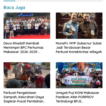
Baca Juga
Devo Khadafi Kembali
Munafri: MYP Gubernur Sulsel
Memimpin BPC Perhumas
Jadi Terobosan Besar
Makassar 2026-2029:
Perkuat Konektivitas Wilayah
Dorong Penguatan
Komunikasi Hadapi Krisis
Multidimensi
Perkuat Pengelolaan
Umiyati Puji KONI Makassar
Sampah, Kelurahan Daya
Pastikan Atlet PORPROV
Siapkan Pusat Pemilahan
Terlindungi BPJS
dan Bank Sampah Drive-
Ketenagakerjaan