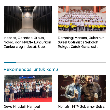
Thru
Indosat, Ooredoo Group,
Dampingi Mensos, Gubernur
Nokia, dan NVIDIA Luncurkan
Sulsel Optimistis Sekolah
Zankore by Indosat, Siap
Rakyat Cetak Generasi
Layani Kawasan Asia-Pasifik
Berakhlak dan Berdaya
dengan Platform
Saing
Infrastruktur AI Terintegerasi
Rekomendasi untuk kamu
Devo Khadafi Kembali
Munafri: MYP Gubernur Sulsel