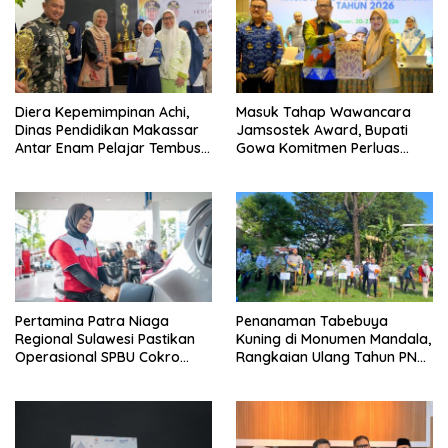
Diera Kepemimpinan Achi,
Masuk Tahap Wawancara
Dinas Pendidikan Makassar
Jamsostek Award, Bupati
Antar Enam Pelajar Tembus
Gowa Komitmen Perluas
FLS3N Nasional
Perlindungan Pekerja
Pertamina Patra Niaga
Penanaman Tabebuya
Regional Sulawesi Pastikan
Kuning di Monumen Mandala,
Operasional SPBU Cokro
Rangkaian Ulang Tahun PNM
Tetap Normal Pasca Insiden
ke-27
Antar Konsumen