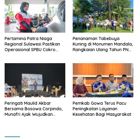
Pertamina Patra Niaga
Penanaman Tabebuya
Regional Sulawesi Pastikan
Kuning di Monumen Mandala,
Operasional SPBU Cokro
Rangkaian Ulang Tahun PNM
Tetap Normal Pasca Insiden
ke-27
Antar Konsumen
Peringati Maulid Akbar
Pemkab Gowa Terus Pacu
Bersama Bosowa Corpindo,
Peningkatan Layanan
Munafri Ajak Wujudkan
Kesehatan Bagi Masyarakat
Makassar Aman dan Damai