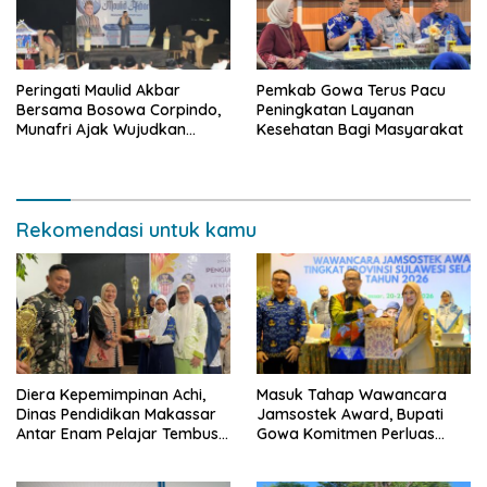
Peringati Maulid Akbar
Pemkab Gowa Terus Pacu
Bersama Bosowa Corpindo,
Peningkatan Layanan
Munafri Ajak Wujudkan
Kesehatan Bagi Masyarakat
Makassar Aman dan Damai
Rekomendasi untuk kamu
Diera Kepemimpinan Achi,
Masuk Tahap Wawancara
Dinas Pendidikan Makassar
Jamsostek Award, Bupati
Antar Enam Pelajar Tembus
Gowa Komitmen Perluas
FLS3N Nasional
Perlindungan Pekerja