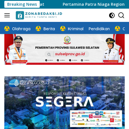
Langsung
alan Sehat
Breaking News
Pertamina Patra Niaga Regional Sulawesi P
ke
konten
Olahraga
Berita
Kriminal
Pendidikan
Ot