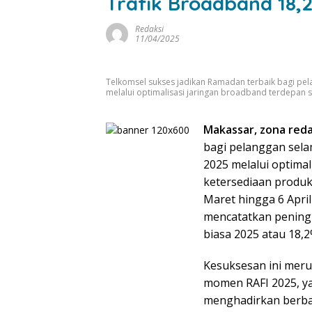
Trafik Broadband 18,
Redaksi
11/04/2025
Telkomsel sukses jadikan Ramadan terbaik bagi pe
melalui optimalisasi jaringan broadband terdepan s
Makassar, zona reda
bagi pelanggan sela
2025 melalui optimal
ketersediaan produk 
Maret hingga 6 April
mencatatkan peningk
biasa 2025 atau 18,2%
Kesuksesan ini meru
momen RAFI 2025, ya
menghadirkan berbag