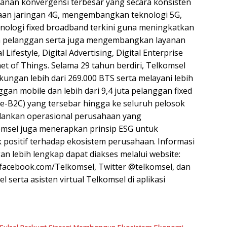
yanan konvergensi terbesar yang secara konsisten
an jaringan 4G, mengembangkan teknologi 5G,
ologi fixed broadband terkini guna meningkatkan
n pelanggan serta juga mengembangkan layanan
al Lifestyle, Digital Advertising, Digital Enterprise
net of Things. Selama 29 tahun berdiri, Telkomsel
kungan lebih dari 269.000 BTS serta melayani lebih
nggan mobile dan lebih dari 9,4 juta pelanggan fixed
-B2C) yang tersebar hingga ke seluruh pelosok
lankan operasional perusahaan yang
omsel juga menerapkan prinsip ESG untuk
ositif terhadap ekosistem perusahaan. Informasi
n lebih lengkap dapat diakses melalui website:
facebook.com/Telkomsel, Twitter @telkomsel, dan
 serta asisten virtual Telkomsel di aplikasi