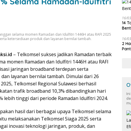
2% Selama Ramadan-Idulfitri
16/0
14 T
Bent
langgan selama momen Ramadan dan Idulfitri 1446H atau RAFI 2025
16/0
erta ketersediaan produk dan layanan bernilai tambah.
2 Ha
Pant
ksi.id
– Telkomsel sukses jadikan Ramadan terbaik
ma momen Ramadan dan Idulfitri 1446H atau RAFI
isasi jaringan broadband terdepan serta
dan layanan bernilai tambah. Dimulai dari 26
 2025, Telkomsel Regional Sulawesi berhasil
O
atan trafik broadband 10,3% dibandingkan hari
In
 lebih tinggi dari periode Ramadan Idulfitri 2024.
de
mu
pakan hasil dari berbagai upaya Telkomsel selama
itu melaksanakan Telkomsel Siaga 2025 serta
ai inovasi teknologi jaringan, produk, dan