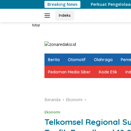
Langsung
Breaking News
Perkuat Pengelolaan Sampah, Kelurah
ke
konten
Indeks
tutup
Berita
Otomotif
Olahraga
Peme
Pedoman Media Siber
Kode Etik
In
Beranda
Ekonomi
Ekonomi
Telkomsel Regional S