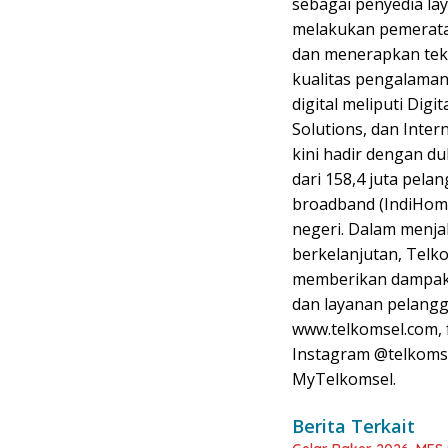
sebagai penyedia la
melakukan pemerata
dan menerapkan tekn
kualitas pengalama
digital meliputi Digit
Solutions, dan Inter
kini hadir dengan du
dari 158,4 juta pela
broadband (IndiHome
negeri. Dalam menja
berkelanjutan, Telk
memberikan dampak p
dan layanan pelangga
www.telkomsel.com, 
Instagram @telkomsel
MyTelkomsel.
Berita Terkait