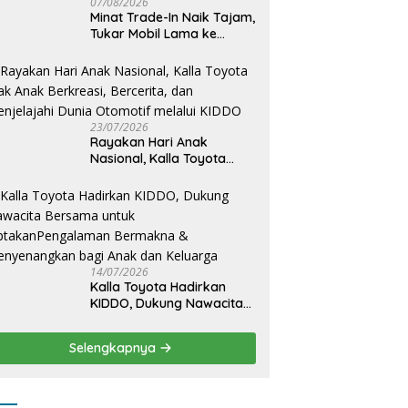
07/08/2026
Minat Trade-In Naik Tajam,
Tukar Mobil Lama ke
Toyota Baru Jadi Pilihan
Paling Efisien
23/07/2026
Rayakan Hari Anak
Nasional, Kalla Toyota
Ajak Anak Berkreasi,
Bercerita, dan Menjelajahi
Dunia Otomotif melalui
KIDDO
14/07/2026
Kalla Toyota Hadirkan
KIDDO, Dukung Nawacita
Bersama untuk
CiptakanPengalaman
Selengkapnya
Bermakna &
Menyenangkan bagi Anak
dan Keluarga