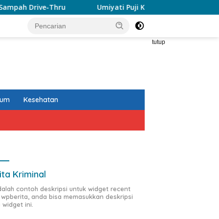
Umiyati Puji KONI Makassar Pastikan Atlet PORPROV T
tutup
kum
Kesehatan
ita Kriminal
adalah contoh deskripsi untuk widget recent
 wpberita, anda bisa memasukkan deskripsi
 widget ini.