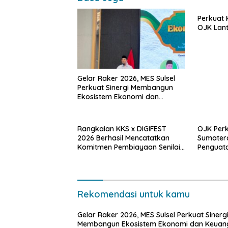
Perkuat 
OJK Lant
Gelar Raker 2026, MES Sulsel
Perkuat Sinergi Membangun
Ekosistem Ekonomi dan
Keuangan Syariah
Berkelanjutan
Rangkaian KKS x DIGIFEST
OJK Perk
2026 Berhasil Mencatatkan
Sumatera
Komitmen Pembiayaan Senilai
Penguat
Rp18,27 Miliar Bagi UMKM
Kapasit
Potensial.
Rekomendasi untuk kamu
Gelar Raker 2026, MES Sulsel Perkuat Sinerg
Membangun Ekosistem Ekonomi dan Keuan