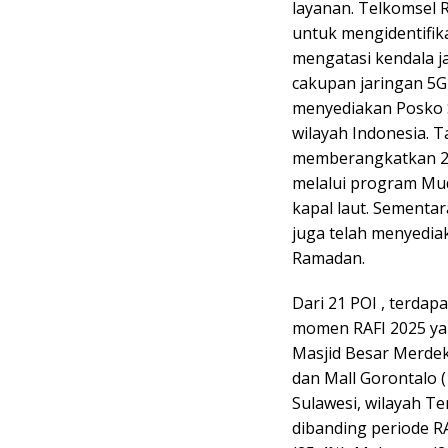
layanan. Telkomsel 
untuk mengidentifikas
mengatasi kendala j
cakupan jaringan 5G
menyediakan Posko S
wilayah Indonesia. T
memberangkatkan 200
melalui program Mud
kapal laut. Sementar
juga telah menyedia
Ramadan.
Dari 21 POI , terdap
momen RAFI 2025 yak
Masjid Besar Merde
dan Mall Gorontalo (
Sulawesi, wilayah T
dibanding periode RA