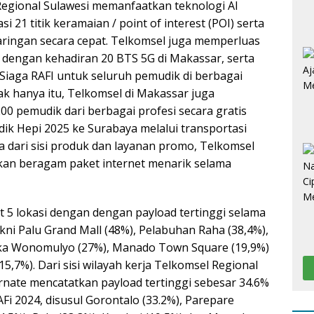
Regional Sulawesi memanfaatkan teknologi AI
i 21 titik keramaian / point of interest (POI) serta
aringan secara cepat. Telkomsel juga memperluas
 dengan kehadiran 20 BTS 5G di Makassar, serta
iaga RAFI untuk seluruh pemudik di berbagai
ak hanya itu, Telkomsel di Makassar juga
 pemudik dari berbagai profesi secara gratis
ik Hepi 2025 ke Surabaya melalui transportasi
a dari sisi produk dan layanan promo, Telkomsel
kan beragam paket internet menarik selama
at 5 lokasi dengan dengan payload tertinggi selama
ni Palu Grand Mall (48%), Pelabuhan Raha (38,4%),
ka Wonomulyo (27%), Manado Town Square (19,9%)
15,7%). Dari sisi wilayah kerja Telkomsel Regional
ernate mencatatkan payload tertinggi sebesar 34.6%
Fi 2024, disusul Gorontalo (33.2%), Parepare