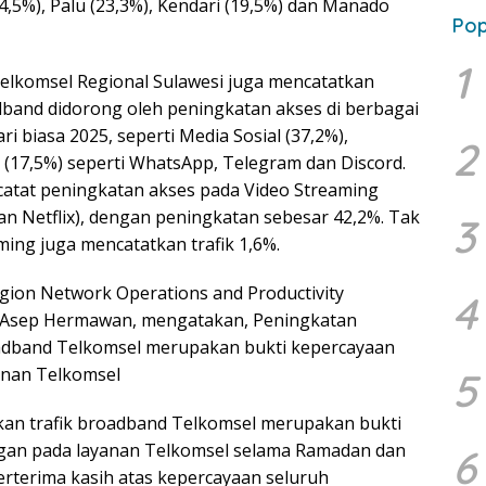
4,5%), Palu (23,3%), Kendari (19,5%) dan Manado
Pop
1
elkomsel Regional Sulawesi juga mencatatkan
adband didorong oleh peningkatan akses di berbagai
ri biasa 2025, seperti Media Sosial (37,2%),
2
(17,5%) seperti WhatsApp, Telegram dan Discord.
atat peningkatan akses pada Video Streaming
an Netflix), dengan peningkatan sebesar 42,2%. Tak
3
ming juga mencatatkan trafik 1,6%.
ion Network Operations and Productivity
4
, Asep Hermawan, mengatakan, Peningkatan
roadband Telkomsel merupakan bukti kepercayaan
anan Telkomsel
5
ikan trafik broadband Telkomsel merupakan bukti
gan pada layanan Telkomsel selama Ramadan dan
6
 berterima kasih atas kepercayaan seluruh