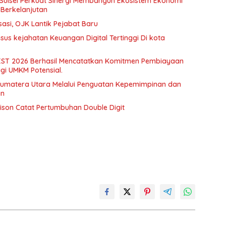
 Sulsel Perkuat Sinergi Membangun Ekosistem Ekonomi
Berkelanjutan
sasi, OJK Lantik Pejabat Baru
sus kejahatan Keuangan Digital Tertinggi Di kota
EST 2026 Berhasil Mencatatkan Komitmen Pembiayaan
Bagi UMKM Potensial.
Sumatera Utara Melalui Penguatan Kepemimpinan dan
an
ison Catat Pertumbuhan Double Digit