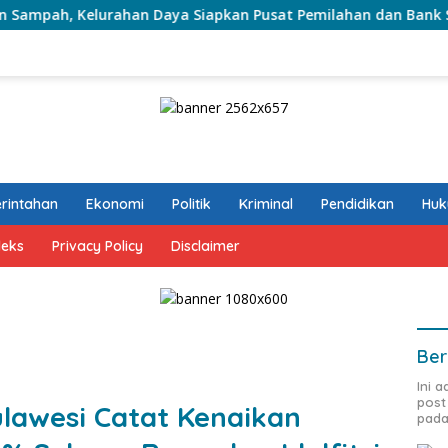
an Daya Siapkan Pusat Pemilahan dan Bank Sampah Drive-Thru
rintahan
Ekonomi
Politik
Kriminal
Pendidikan
Hu
deks
Privacy Policy
Disclaimer
Ber
Ini 
post
ulawesi Catat Kenaikan
pada