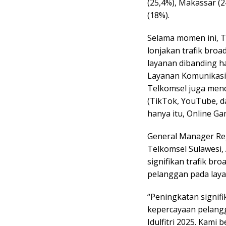
(25,4%), Makassar (2
(18%).
Selama momen ini, T
lonjakan trafik bro
layanan dibanding ha
Layanan Komunikasi 
Telkomsel juga menc
(TikTok, YouTube, d
hanya itu, Online Ga
General Manager Reg
Telkomsel Sulawesi
signifikan trafik b
pelanggan pada lay
“Peningkatan signif
kepercayaan pelang
Idulfitri 2025. Kami