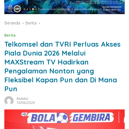
Beranda
Berita
Berita
Telkomsel dan TVRI Perluas Akses
Piala Dunia 2026 Melalui
MAXStream TV Hadirkan
Pengalaman Nonton yang
Fleksibel Kapan Pun dan Di Mana
Pun
Redaksi
10/06/2026