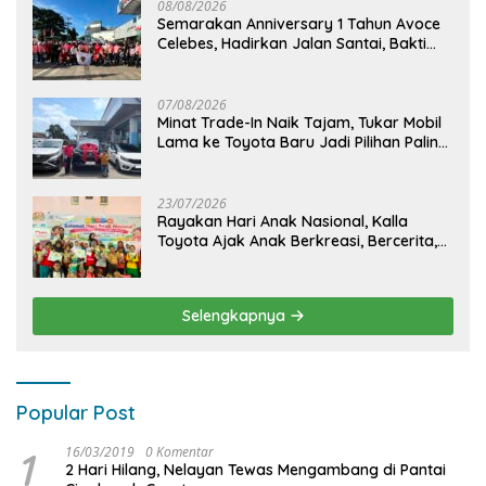
08/08/2026
Semarakan Anniversary 1 Tahun Avoce
Celebes, Hadirkan Jalan Santai, Bakti
Sosial, dan Hiburan Spektakuler di
Bulukumba
07/08/2026
Minat Trade-In Naik Tajam, Tukar Mobil
Lama ke Toyota Baru Jadi Pilihan Paling
Efisien
23/07/2026
Rayakan Hari Anak Nasional, Kalla
Toyota Ajak Anak Berkreasi, Bercerita,
dan Menjelajahi Dunia Otomotif melalui
KIDDO
Selengkapnya
Popular Post
1
16/03/2019
0 Komentar
2 Hari Hilang, Nelayan Tewas Mengambang di Pantai