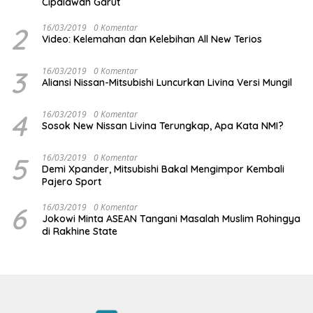
Cipalawah Garut
2
16/03/2019
0 Komentar
Video: Kelemahan dan Kelebihan All New Terios
3
16/03/2019
0 Komentar
Aliansi Nissan-Mitsubishi Luncurkan Livina Versi Mungil
4
16/03/2019
0 Komentar
Sosok New Nissan Livina Terungkap, Apa Kata NMI?
5
16/03/2019
0 Komentar
Demi Xpander, Mitsubishi Bakal Mengimpor Kembali
Pajero Sport
6
16/03/2019
0 Komentar
Jokowi Minta ASEAN Tangani Masalah Muslim Rohingya
di Rakhine State