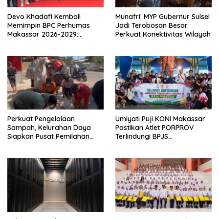
Devo Khadafi Kembali
Munafri: MYP Gubernur Sulsel
Memimpin BPC Perhumas
Jadi Terobosan Besar
Makassar 2026-2029:
Perkuat Konektivitas Wilayah
Dorong Penguatan
Komunikasi Hadapi Krisis
Multidimensi
Perkuat Pengelolaan
Umiyati Puji KONI Makassar
Sampah, Kelurahan Daya
Pastikan Atlet PORPROV
Siapkan Pusat Pemilahan
Terlindungi BPJS
dan Bank Sampah Drive-
Ketenagakerjaan
Thru