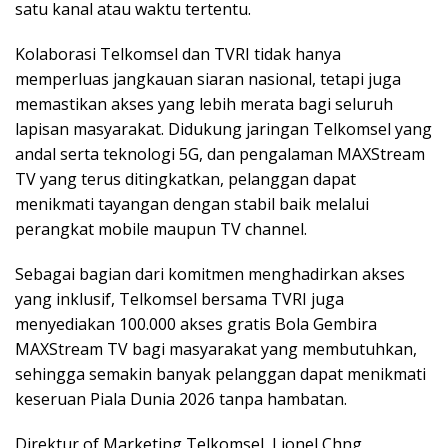
satu kanal atau waktu tertentu.
Kolaborasi Telkomsel dan TVRI tidak hanya
memperluas jangkauan siaran nasional, tetapi juga
memastikan akses yang lebih merata bagi seluruh
lapisan masyarakat. Didukung jaringan Telkomsel yang
andal serta teknologi 5G, dan pengalaman MAXStream
TV yang terus ditingkatkan, pelanggan dapat
menikmati tayangan dengan stabil baik melalui
perangkat mobile maupun TV channel.
Sebagai bagian dari komitmen menghadirkan akses
yang inklusif, Telkomsel bersama TVRI juga
menyediakan 100.000 akses gratis Bola Gembira
MAXStream TV bagi masyarakat yang membutuhkan,
sehingga semakin banyak pelanggan dapat menikmati
keseruan Piala Dunia 2026 tanpa hambatan.
Direktur of Marketing Telkomsel, Lionel Chng,