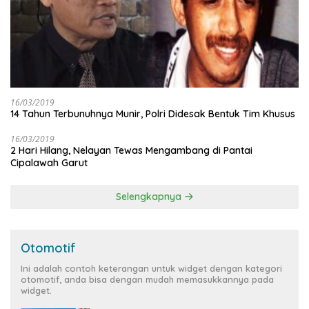
16/03/2019
14 Tahun Terbunuhnya Munir, Polri Didesak Bentuk Tim Khusus
16/03/2019
2 Hari Hilang, Nelayan Tewas Mengambang di Pantai
Cipalawah Garut
Selengkapnya
Otomotif
Ini adalah contoh keterangan untuk widget dengan kategori
otomotif, anda bisa dengan mudah memasukkannya pada
widget.