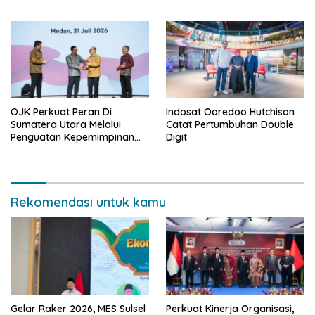
Senilai Rp18,27 Miliar Bagi
UMKM Potensial.
OJK Perkuat Peran Di
Indosat Ooredoo Hutchison
Sumatera Utara Melalui
Catat Pertumbuhan Double
Penguatan Kepemimpinan
Digit
dan Kapasitas
Kelembagaan
Rekomendasi untuk kamu
Gelar Raker 2026, MES Sulsel
Perkuat Kinerja Organisasi,