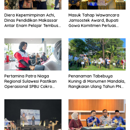
Diera Kepemimpinan Achi,
Masuk Tahap Wawancara
Dinas Pendidikan Makassar
Jamsostek Award, Bupati
Antar Enam Pelajar Tembus
Gowa Komitmen Perluas
FLS3N Nasional
Perlindungan Pekerja
Pertamina Patra Niaga
Penanaman Tabebuya
Regional Sulawesi Pastikan
Kuning di Monumen Mandala,
Operasional SPBU Cokro
Rangkaian Ulang Tahun PNM
Tetap Normal Pasca Insiden
ke-27
Antar Konsumen