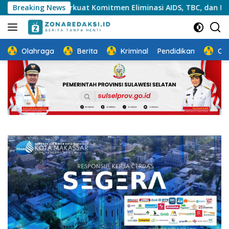
Langsung
S Perkuat Komitmen Eliminasi AIDS, TBC, dan Malaria
Breaking News
ke
konten
Olahraga
Berita
Kriminal
Pendidikan
Ot