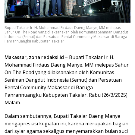
Bupati Takalar Ir. H. Mohammad Firdaus Daeng Manye, MM melepas
Sahur On The Road yang dilaksanakan oleh Komunitas Seniman Dangdut
Indonesia (Semut) dan Persatuan Rental Community Makassar di Baruga
Panrannuangku Kabupaten Takalar
Makassar, zona redaksi.id
– Bupati Takalar Ir. H.
Mohammad Firdaus Daeng Manye, MM melepas Sahur
On The Road yang dilaksanakan oleh Komunitas
Seniman Dangdut Indonesia (Semut) dan Persatuan
Rental Community Makassar di Baruga
Panrannuangku Kabupaten Takalar, Rabu (26/3/2025)
Malam.
Dalam sambutannya, Bupati Takalar Daeng Manye
mengapresiasi kegiatan ini, karena merupakan bagian
dari syiar agama sekaligus menyemarakkan bulan suci