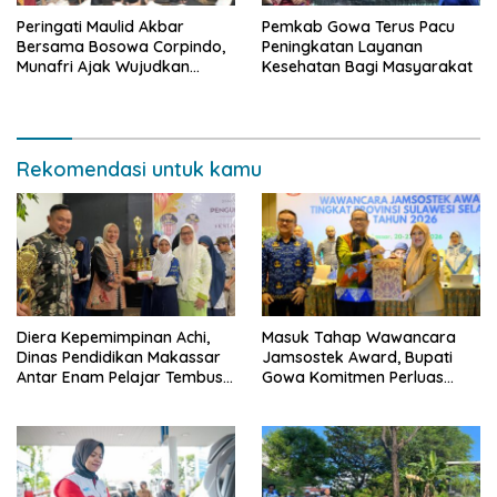
Peringati Maulid Akbar
Pemkab Gowa Terus Pacu
Bersama Bosowa Corpindo,
Peningkatan Layanan
Munafri Ajak Wujudkan
Kesehatan Bagi Masyarakat
Makassar Aman dan Damai
Rekomendasi untuk kamu
Diera Kepemimpinan Achi,
Masuk Tahap Wawancara
Dinas Pendidikan Makassar
Jamsostek Award, Bupati
Antar Enam Pelajar Tembus
Gowa Komitmen Perluas
FLS3N Nasional
Perlindungan Pekerja