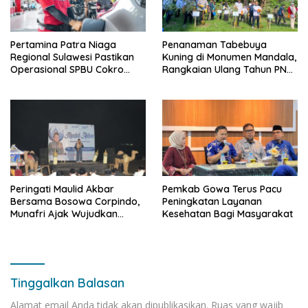
Pertamina Patra Niaga
Penanaman Tabebuya
Regional Sulawesi Pastikan
Kuning di Monumen Mandala,
Operasional SPBU Cokro
Rangkaian Ulang Tahun PNM
Tetap Normal Pasca Insiden
ke-27
Antar Konsumen
Peringati Maulid Akbar
Pemkab Gowa Terus Pacu
Bersama Bosowa Corpindo,
Peningkatan Layanan
Munafri Ajak Wujudkan
Kesehatan Bagi Masyarakat
Makassar Aman dan Damai
Tinggalkan Balasan
Alamat email Anda tidak akan dipublikasikan.
Ruas yang wajib