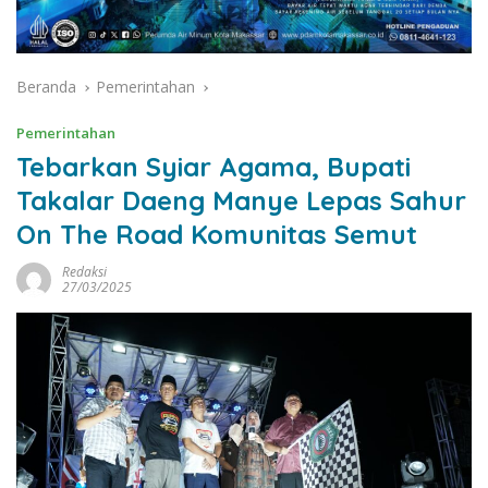
Beranda
Pemerintahan
Pemerintahan
Tebarkan Syiar Agama, Bupati
Takalar Daeng Manye Lepas Sahur
On The Road Komunitas Semut
Redaksi
27/03/2025