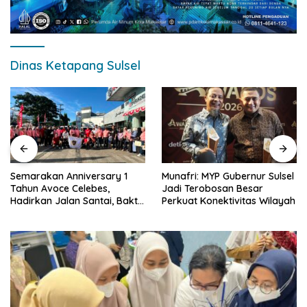
Dinas Ketapang Sulsel
Semarakan Anniversary 1
Munafri: MYP Gubernur Sulsel
Tahun Avoce Celebes,
Jadi Terobosan Besar
Hadirkan Jalan Santai, Bakti
Perkuat Konektivitas Wilayah
Sosial, dan Hiburan
Spektakuler di Bulukumba