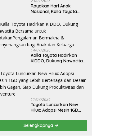
23/07/2026
Rayakan Hari Anak
Nasional, Kalla Toyota
Ajak Anak Berkreasi,
Bercerita, dan Menjelajahi
Dunia Otomotif melalui
KIDDO
14/07/2026
Kalla Toyota Hadirkan
KIDDO, Dukung Nawacita
Bersama untuk
CiptakanPengalaman
Bermakna &
Menyenangkan bagi Anak
dan Keluarga
11/07/2026
Toyota Luncurkan New
Hilux: Adopsi Mesin 1GD
yang Lebih Bertenaga dan
Desain Lebih Gagah, Siap
Selengkapnya
Dukung Produktivitas dan
Adventure