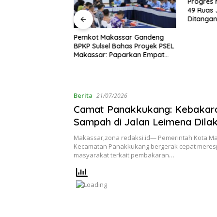
Progres 
49 Ruas 
Ditangan
PKB, Pelindo Perkuat
Pemkot Makassar Gandeng
ungan Industrial
BPKP Sulsel Bahas Proyek PSEL
Makassar: Paparkan Empat
Opsi Mitigasi Risiko
Berita
21/07/2026
Camat Panakkukang: Kebakar
Sampah di Jalan Leimena Dila
ODGJ
Makassar,zona redaksi.id— Pemerintah Kota Ma
Kecamatan Panakkukang bergerak cepat mere
masyarakat terkait pembakaran…