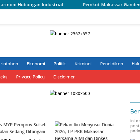
 Hubungan Industrial
Pemkot Makassar Gandeng BPKP Sul
rintahan
Ekonomi
Politik
Kriminal
Pendidikan
Hu
deks
Privacy Policy
Disclaimer
Ber
Ini 
post
pada