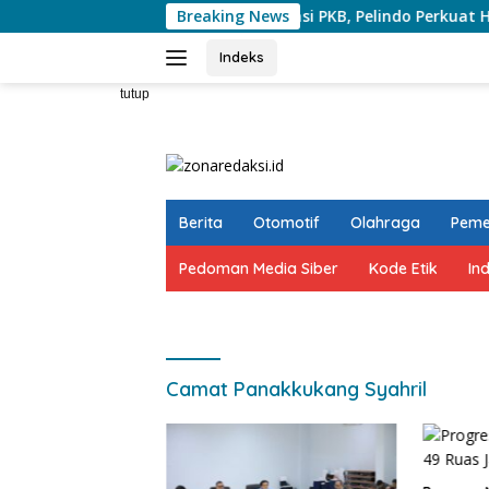
Langsung
erkelanjutan
Sosialisasi PKB, Pelindo Perkuat Harmoni
Breaking News
ke
konten
Indeks
tutup
Berita
Otomotif
Olahraga
Peme
Pedoman Media Siber
Kode Etik
In
Camat Panakkukang Syahril