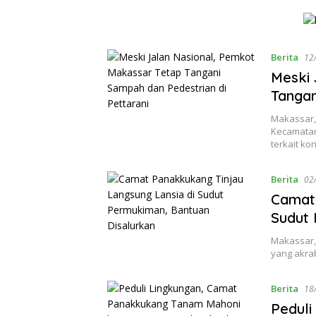
Berita
12
Meski 
Tangan
Makassar,
Kecamatan
terkait ko
Berita
02
Camat 
Sudut 
Makassar, 
yang akra
Berita
18
Pedul