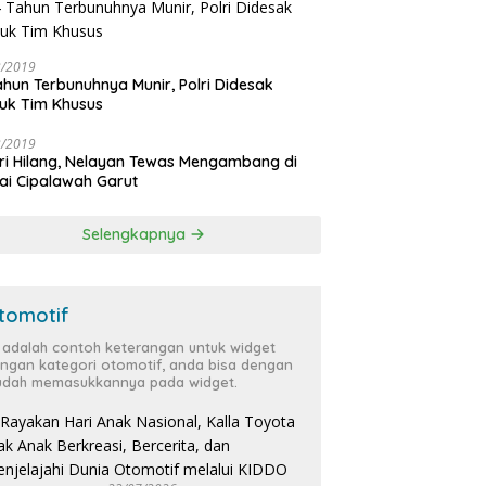
pi Kemarau Panjang, Appi
Karang Taruna Makassar
3/2019
a PDAM Makassar Jaga
Dukung Penuh Program Pilah
ahun Terbunuhnya Munir, Polri Didesak
anan, hingga Integritas
Sampah, Appi Perkuat Peran
W
uk Tim Khusus
wai
sebagai Pilar Sosial
D
F
3/2019
A
ri Hilang, Nelayan Tewas Mengambang di
El
ai Cipalawah Garut
M
Selengkapnya
tomotif
i adalah contoh keterangan untuk widget
ngan kategori otomotif, anda bisa dengan
dah memasukkannya pada widget.