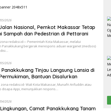
/05/2026
Jalan Nasional, Pemkot Makassar Tetap
i Sampah dan Pedestrian di Pettarani
zona redaksi.id— Pemerintah Kota Makassar, melalui
 Panakkukang bergerak merespons aduan warganet (medsos)
ndisi…
/05/2026
Panakkukang Tinjau Langsung Lansia di
Permukiman, Bantuan Disalurkan
zona redaksi.id- Wali Kota Makassar, Munafri Arifuddin atau
b disapa Appi, menunjukkan respons…
/04/2026
i Lingkungan, Camat Panakkukang Tanam