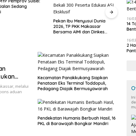
MYP Pemprov Sulsel:
Jalan Sedang
i
Hada
16/0
Mint
Pekan Ibu Menyusui Dunia
14 T
Pelay
2026, TP PKK Makassar
Bent
Pega
Bersama AIMI dan Dinkes
Bekali 300 Peserta Edukasi ASI
16/0
Eksklusif
2 Ha
Pant
an
kukan
Kecamatan Panakkukang Siapkan
Penataan Eks Terminal Toddopuli,
kassar, melalui
O
Pedagang Diajak Bermusyawarah
spons aduan
In
de
mu
Pendekatan Humanis Berbuah Hasil, 16
PKL di Barawajah Bongkar Mandiri