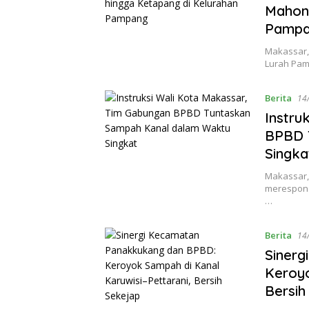
Mahoni
Pamp
Makassar,
Lurah Pam
Berita
14
Instru
BPBD 
Singka
Makassar,
merespons
…
Berita
14
Siner
Keroyo
Bersih