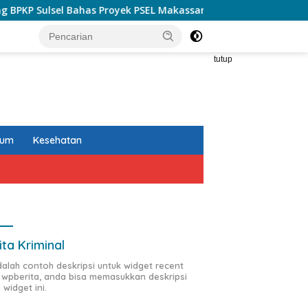
sel Bahas Proyek PSEL Makassar: Paparkan Empat Opsi Mitigas
tutup
kum
Kesehatan
ita Kriminal
adalah contoh deskripsi untuk widget recent
 wpberita, anda bisa memasukkan deskripsi
 widget ini.