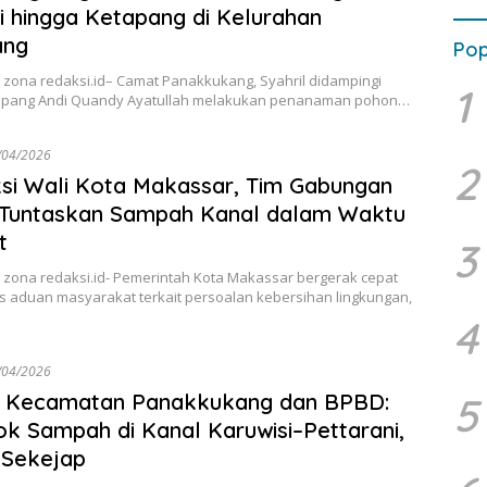
 hingga Ketapang di Kelurahan
ang
Pop
 zona redaksi.id– Camat Panakkukang, Syahril didampingi
1
pang Andi Quandy Ayatullah melakukan penanaman pohon…
/04/2026
2
ksi Wali Kota Makassar, Tim Gabungan
Tuntaskan Sampah Kanal dalam Waktu
t
3
 zona redaksi.id- Pemerintah Kota Makassar bergerak cepat
 aduan masyarakat terkait persoalan kebersihan lingkungan,
4
/04/2026
5
gi Kecamatan Panakkukang dan BPBD:
k Sampah di Kanal Karuwisi–Pettarani,
 Sekejap