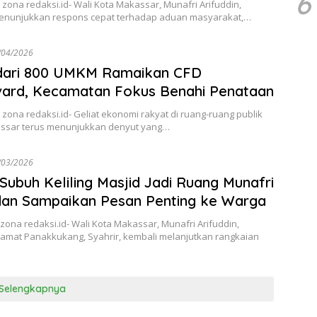
6
zona redaksi.id- Wali Kota Makassar, Munafri Arifuddin,
enunjukkan respons cepat terhadap aduan masyarakat,…
/04/2026
 dari 800 UMKM Ramaikan CFD
vard, Kecamatan Fokus Benahi Penataan
zona redaksi.id- Geliat ekonomi rakyat di ruang-ruang publik
ssar terus menunjukkan denyut yang…
/03/2026
 Subuh Keliling Masjid Jadi Ruang Munafri
dan Sampaikan Pesan Penting ke Warga
ona redaksi.id- Wali Kota Makassar, Munafri Arifuddin,
amat Panakkukang, Syahrir, kembali melanjutkan rangkaian
Selengkapnya