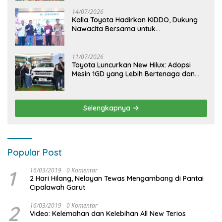
KIDDO
14/07/2026
Kalla Toyota Hadirkan KIDDO, Dukung
Nawacita Bersama untuk
CiptakanPengalaman Bermakna &
Menyenangkan bagi Anak dan Keluarga
11/07/2026
Toyota Luncurkan New Hilux: Adopsi
Mesin 1GD yang Lebih Bertenaga dan
Desain Lebih Gagah, Siap Dukung
Produktivitas dan Adventure
Selengkapnya
Popular Post
1
16/03/2019
0 Komentar
2 Hari Hilang, Nelayan Tewas Mengambang di Pantai
Cipalawah Garut
2
16/03/2019
0 Komentar
Video: Kelemahan dan Kelebihan All New Terios