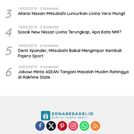
3
16/03/2019
0 Komentar
Aliansi Nissan-Mitsubishi Luncurkan Livina Versi Mungil
4
16/03/2019
0 Komentar
Sosok New Nissan Livina Terungkap, Apa Kata NMI?
5
16/03/2019
0 Komentar
Demi Xpander, Mitsubishi Bakal Mengimpor Kembali
Pajero Sport
6
16/03/2019
0 Komentar
Jokowi Minta ASEAN Tangani Masalah Muslim Rohingya
di Rakhine State