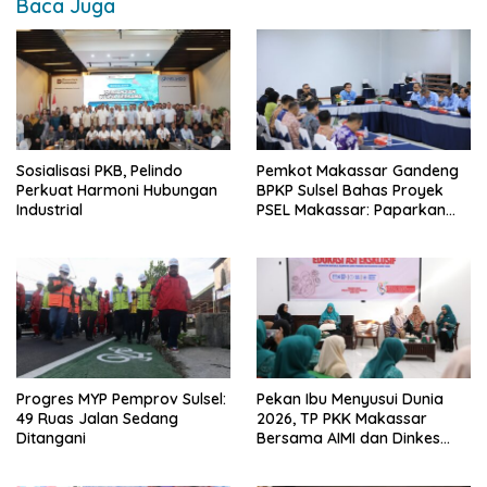
Baca Juga
Sosialisasi PKB, Pelindo
Pemkot Makassar Gandeng
Perkuat Harmoni Hubungan
BPKP Sulsel Bahas Proyek
Industrial
PSEL Makassar: Paparkan
Empat Opsi Mitigasi Risiko
Progres MYP Pemprov Sulsel:
Pekan Ibu Menyusui Dunia
49 Ruas Jalan Sedang
2026, TP PKK Makassar
Ditangani
Bersama AIMI dan Dinkes
Bekali 300 Peserta Edukasi
ASI Eksklusif