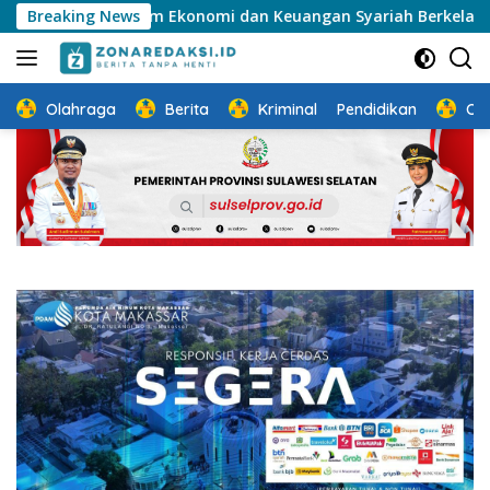
Langsung
Ekosistem Ekonomi dan Keuangan Syariah Berkelanjutan
Breaking News
ke
konten
Olahraga
Berita
Kriminal
Pendidikan
Ot