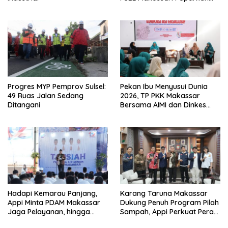
Empat Opsi Mitigasi Risiko
Progres MYP Pemprov Sulsel:
Pekan Ibu Menyusui Dunia
49 Ruas Jalan Sedang
2026, TP PKK Makassar
Ditangani
Bersama AIMI dan Dinkes
Bekali 300 Peserta Edukasi
ASI Eksklusif
Hadapi Kemarau Panjang,
Karang Taruna Makassar
Appi Minta PDAM Makassar
Dukung Penuh Program Pilah
Jaga Pelayanan, hingga
Sampah, Appi Perkuat Peran
Integritas Pegawai
sebagai Pilar Sosial