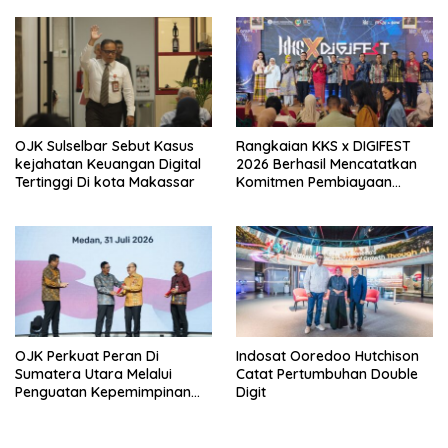
Berkelanjutan
OJK Sulselbar Sebut Kasus
Rangkaian KKS x DIGIFEST
kejahatan Keuangan Digital
2026 Berhasil Mencatatkan
Tertinggi Di kota Makassar
Komitmen Pembiayaan
Senilai Rp18,27 Miliar Bagi
UMKM Potensial.
OJK Perkuat Peran Di
Indosat Ooredoo Hutchison
Sumatera Utara Melalui
Catat Pertumbuhan Double
Penguatan Kepemimpinan
Digit
dan Kapasitas
Kelembagaan