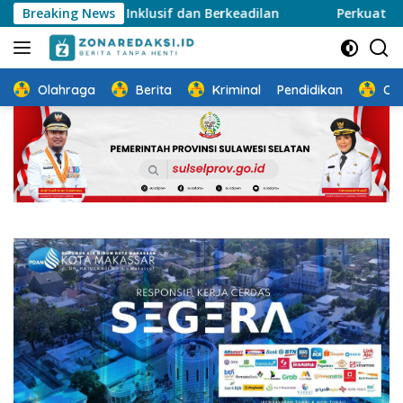
Langsung
ng Inklusif dan Berkeadilan
Breaking News
Perkuat Ketahanan Kelua
ke
konten
Olahraga
Berita
Kriminal
Pendidikan
Ot