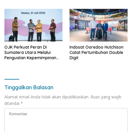
Senilai Rp18,27 Miliar Bagi
UMKM Potensial.
OJK Perkuat Peran Di
Indosat Ooredoo Hutchison
Sumatera Utara Melalui
Catat Pertumbuhan Double
Penguatan Kepemimpinan
Digit
dan Kapasitas
Kelembagaan
Tinggalkan Balasan
Alamat email Anda tidak akan dipublikasikan.
Ruas yang wajib
ditandai
*