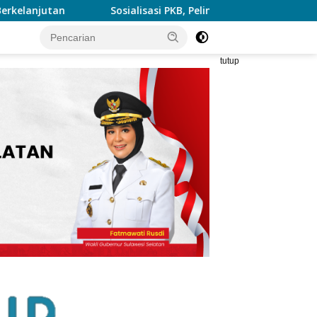
lisasi PKB, Pelindo Perkuat Harmoni Hubungan Industrial
tutup