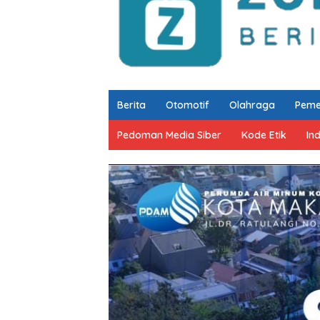
Berita
Otomotif
Olahraga
Peme
Pedoman Media Siber
Kode Etik
In