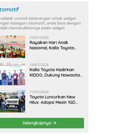
tomotif
i adalah contoh keterangan untuk widget
ngan kategori otomotif, anda bisa dengan
dah memasukkannya pada widget.
23/07/2026
Rayakan Hari Anak
Nasional, Kalla Toyota
Ajak Anak Berkreasi,
Bercerita, dan Menjelajahi
Dunia Otomotif melalui
14/07/2026
KIDDO
Kalla Toyota Hadirkan
KIDDO, Dukung Nawacita
Bersama untuk
CiptakanPengalaman
Bermakna &
11/07/2026
Menyenangkan bagi Anak
Toyota Luncurkan New
dan Keluarga
Hilux: Adopsi Mesin 1GD
yang Lebih Bertenaga dan
Desain Lebih Gagah, Siap
Dukung Produktivitas dan
Selengkapnya
Adventure