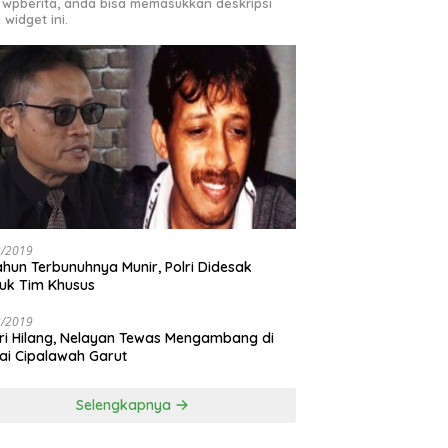
 wpberita, anda bisa memasukkan deskripsi
 widget ini.
3/2019
ahun Terbunuhnya Munir, Polri Didesak
uk Tim Khusus
3/2019
ri Hilang, Nelayan Tewas Mengambang di
ai Cipalawah Garut
Selengkapnya