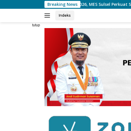
Langsung
elar Raker 2026, MES Sulsel Perkuat Sinergi Membangun Ekosis
Breaking News
ke
konten
Indeks
tutup