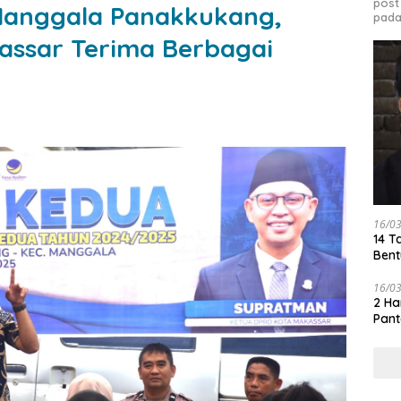
post
Manggala Panakkukang,
pada
assar Terima Berbagai
16/0
14 T
Bent
16/0
2 Ha
Pant