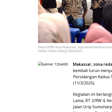
Ketua DPRD Kota Makassar, Supratman kembali tu
Kedua Tahun Sidang 2024/2025
Makassar, zona reda
kembali turun meny
Persidangan Kedua T
(11/3/2025).
Kegiatan ini berlangs
Lama, RT 2/RW 4, Ke
Jalan Urip Sumoharjo