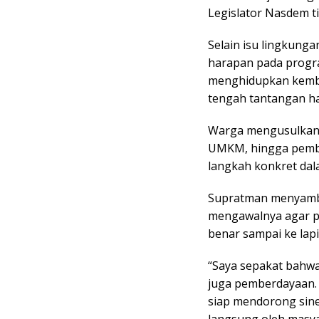
Legislator Nasdem ti
Selain isu lingkung
harapan pada prog
menghidupkan kemba
tengah tantangan ha
Warga mengusulkan 
UMKM, hingga pembu
langkah konkret da
Supratman menyambut
mengawalnya agar p
benar sampai ke lap
“Saya sepakat bahwa
juga pemberdayaan. 
siap mendorong sine