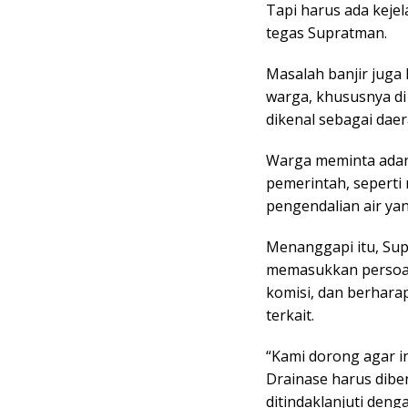
Tapi harus ada keje
tegas Supratman.
Masalah banjir juga
warga, khususnya di
dikenal sebagai daer
Warga meminta adany
pemerintah, seperti
pengendalian air ya
Menanggapi itu, Su
memasukkan persoal
komisi, dan berharap
terkait.
“Kami dorong agar i
Drainase harus dibe
ditindaklanjuti den