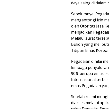
daya saing di dalam 
Sebelumnya, Pegadai
mengantongi izin me
oleh Otoritas Jasa K
menjadikan Pegadaia
Melalui surat terse
Bulion yang meliput
Titipan Emas Korpo
Pegadaian dinilai m
lembaga penyaluran 
90% berupa emas, r
Internasional terbe
emas Pegadaian yan
Setelah resmi mengh
diakses melalui aplik
saldo Deposito Emas 