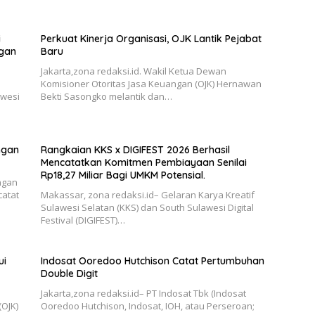
i
Perkuat Kinerja Organisasi, OJK Lantik Pejabat
gan
Baru
Jakarta,zona redaksi.id. Wakil Ketua Dewan
Komisioner Otoritas Jasa Keuangan (OJK) Hernawan
awesi
Bekti Sasongko melantik dan…
ngan
Rangkaian KKS x DIGIFEST 2026 Berhasil
Mencatatkan Komitmen Pembiayaan Senilai
Rp18,27 Miliar Bagi UMKM Potensial.
ngan
catat
Makassar, zona redaksi.id– Gelaran Karya Kreatif
Sulawesi Selatan (KKS) dan South Sulawesi Digital
Festival (DIGIFEST)…
ui
Indosat Ooredoo Hutchison Catat Pertumbuhan
Double Digit
Jakarta,zona redaksi.id– PT Indosat Tbk (Indosat
(OJK)
Ooredoo Hutchison, Indosat, IOH, atau Perseroan;