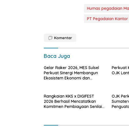
Humas pegadaian Ma
PT Pegadaian Kantor
Komentar
Baca Juga
Gelar Raker 2026, MES Sulsel
Perkuat 
Perkuat Sinergi Membangun
OJK Lant
Ekosistem Ekonomi dan
Keuangan Syariah
Berkelanjutan
Rangkaian KKS x DIGIFEST
OJK Perk
2026 Berhasil Mencatatkan
Sumatera
Komitmen Pembiayaan Senilai
Penguat
Rp18,27 Miliar Bagi UMKM
Kapasit
Potensial.