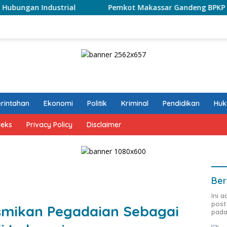
strial
Pemkot Makassar Gandeng BPKP Sulsel Bahas Pro
rintahan
Ekonomi
Politik
Kriminal
Pendidikan
Hu
deks
Privacy Policy
Disclaimer
Ber
Ini 
post
smikan Pegadaian Sebagai
pada