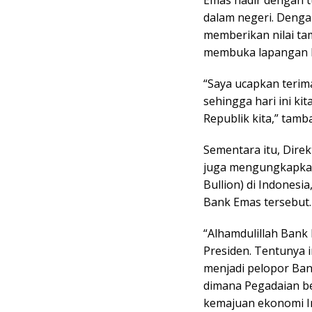
Emas hadir dengan tu
dalam negeri. Denga
memberikan nilai ta
membuka lapangan ke
“Saya ucapkan terim
sehingga hari ini ki
Republik kita,” tam
Sementara itu, Dire
juga mengungkapkan
Bullion) di Indones
Bank Emas tersebut.
“Alhamdulillah Bank
Presiden. Tentunya i
menjadi pelopor Ban
dimana Pegadaian b
kemajuan ekonomi In