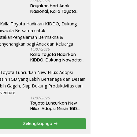
23/07/2026
Rayakan Hari Anak
Nasional, Kalla Toyota
Ajak Anak Berkreasi,
Bercerita, dan Menjelajahi
Dunia Otomotif melalui
KIDDO
14/07/2026
Kalla Toyota Hadirkan
KIDDO, Dukung Nawacita
Bersama untuk
CiptakanPengalaman
Bermakna &
Menyenangkan bagi Anak
dan Keluarga
11/07/2026
Toyota Luncurkan New
Hilux: Adopsi Mesin 1GD
yang Lebih Bertenaga dan
Desain Lebih Gagah, Siap
Selengkapnya
Dukung Produktivitas dan
Adventure