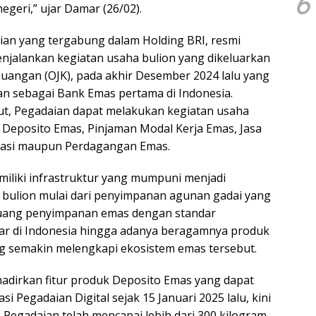
6
negeri,” ujar Damar (26/02).
an yang tergabung dalam Holding BRI, resmi
njalankan kegiatan usaha bulion yang dikeluarkan
euangan (OJK), pada akhir Desember 2024 lalu yang
n sebagai Bank Emas pertama di Indonesia.
but, Pegadaian dapat melakukan kegiatan usaha
i Deposito Emas, Pinjaman Modal Kerja Emas, Jasa
rasi maupun Perdagangan Emas.
emiliki infrastruktur yang mumpuni menjadi
bulion mulai dari penyimpanan agunan gadai yang
uang penyimpanan emas dengan standar
sar di Indonesia hingga adanya beragamnya produk
g semakin melengkapi ekosistem emas tersebut.
adirkan fitur produk Deposito Emas yang dapat
asi Pegadaian Digital sejak 15 Januari 2025 lalu, kini
Pegadaian telah mencapai lebih dari 300 kilogram.