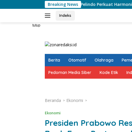
Langsung
Sosialisasi PKB, Pelindo Perkuat Harmoni Hubungan Indu
Breaking News
ke
konten
Indeks
tutup
Berita
Otomotif
Olahraga
Peme
Pedoman Media Siber
Kode Etik
In
Beranda
Ekonomi
Ekonomi
Presiden Prabowo Re