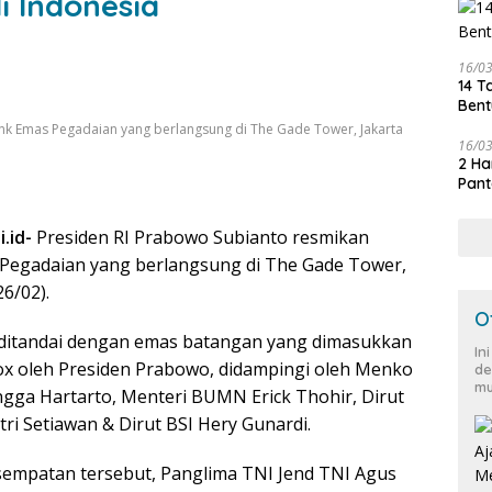
i Indonesia
16/0
14 T
Bent
nk Emas Pegadaian yang berlangsung di The Gade Tower, Jakarta
16/0
2 Ha
Pant
.id-
Presiden RI Prabowo Subianto resmikan
Pegadaian yang berlangsung di The Gade Tower,
26/02).
O
 ditandai dengan emas batangan yang dimasukkan
In
ox oleh Presiden Prabowo, didampingi oleh Menko
de
mu
gga Hartarto, Menteri BUMN Erick Thohir, Dirut
ri Setiawan & Dirut BSI Hery Gunardi.
sempatan tersebut, Panglima TNI Jend TNI Agus