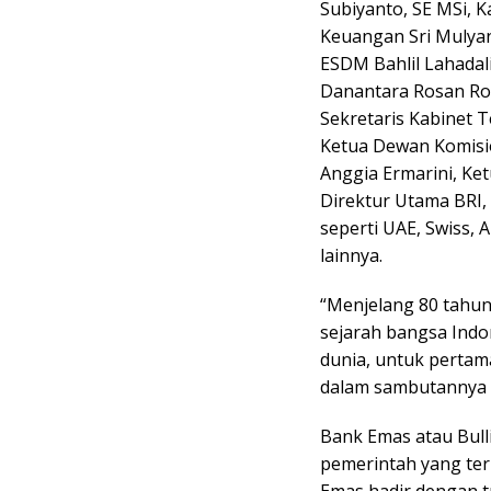
Subiyanto, SE MSi, K
Keuangan Sri Mulyan
ESDM Bahlil Lahadalia
Danantara Rosan Roe
Sekretaris Kabinet T
Ketua Dewan Komisio
Anggia Ermarini, Ke
Direktur Utama BRI,
seperti UAE, Swiss, A
lainnya.
“Menjelang 80 tahun
sejarah bangsa Indo
dunia, untuk pertama
dalam sambutannya (
Bank Emas atau Bulli
pemerintah yang ter