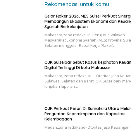
Rekomendasi untuk kamu
Gelar Raker 2026, MES Sulsel Perkuat Sinerg
Membangun Ekosistem Ekonomi dan Keuan
Syariah Berkelanjutan
Makassar,zona redaksi.id, Pengurus Wilayah
Masyarakat Ekonomi Syariah (MES) Provinsi Sul
Selatan menggelar Rapat Kerja (Raker)…
OJK Sulselbar Sebut Kasus kejahatan Keua
Digital Tertinggi Di kota Makassar
Makassar, zona redaksi.id— Otoritas Jasa Keua
Sulawesi Selatan dan Barat (OJK Sulselbar), men
lonjakan laporan…
OJK Perkuat Peran Di Sumatera Utara Melal
Penguatan Kepemimpinan dan Kapasitas
Kelembagaan
Medan,zona redaksi.id- Otoritas Jasa Keuangan 