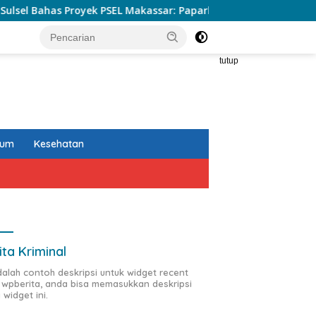
yek PSEL Makassar: Paparkan Empat Opsi Mitigasi Risiko
tutup
kum
Kesehatan
ita Kriminal
adalah contoh deskripsi untuk widget recent
 wpberita, anda bisa memasukkan deskripsi
 widget ini.