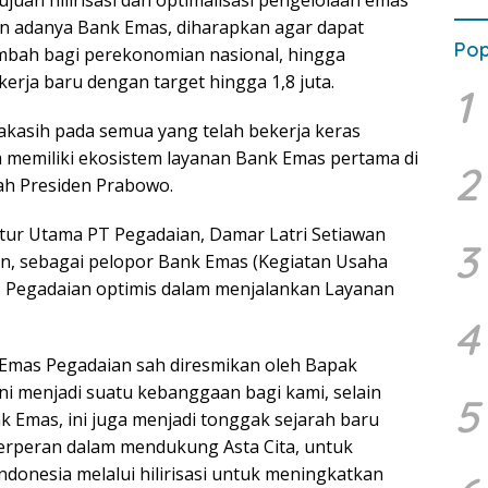
juan hilirisasi dan optimalisasi pengelolaan emas
n adanya Bank Emas, diharapkan agar dapat
Pop
mbah bagi perekonomian nasional, hingga
rja baru dengan target hingga 1,8 juta.
1
akasih pada semua yang telah bekerja keras
ta memiliki ekosistem layanan Bank Emas pertama di
2
bah Presiden Prabowo.
ktur Utama PT Pegadaian, Damar Latri Setiawan
3
, sebagai pelopor Bank Emas (Kegiatan Usaha
ia, Pegadaian optimis dalam menjalankan Layanan
4
 Emas Pegadaian sah diresmikan oleh Bapak
ni menjadi suatu kebanggaan bagi kami, selain
5
k Emas, ini juga menjadi tonggak sejarah baru
erperan dalam mendukung Asta Cita, untuk
donesia melalui hilirisasi untuk meningkatkan