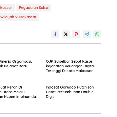
kassar
Pegadaian Sulsel
 Wilayah VI Makassar
Kinerja Organisasi,
OJK Sulselbar Sebut Kasus
ik Pejabat Baru
kejahatan Keuangan Digital
Tertinggi Di kota Makassar
uat Peran Di
Indosat Ooredoo Hutchison
 Utara Melalui
Catat Pertumbuhan Double
an Kepemimpinan dan
Digit
as Kelembagaan