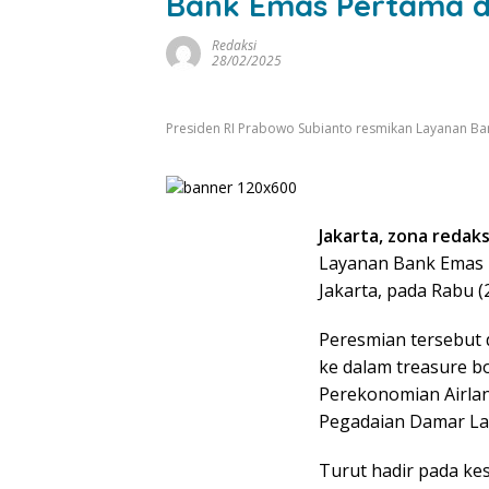
Bank Emas Pertama d
Redaksi
28/02/2025
Presiden RI Prabowo Subianto resmikan Layanan Ba
Jakarta, zona redaksi
Layanan Bank Emas 
Jakarta, pada Rabu (
Peresmian tersebut
ke dalam treasure b
Perekonomian Airlan
Pegadaian Damar Lat
Turut hadir pada ke