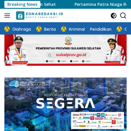
Langsung
as Jalan Sehat
Breaking News
Pertamina Patra Niaga Regional Sulawe
ke
konten
Olahraga
Berita
Kriminal
Pendidikan
Ot