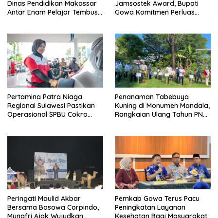
Dinas Pendidikan Makassar
Jamsostek Award, Bupati
Antar Enam Pelajar Tembus
Gowa Komitmen Perluas
FLS3N Nasional
Perlindungan Pekerja
Pertamina Patra Niaga
Penanaman Tabebuya
Regional Sulawesi Pastikan
Kuning di Monumen Mandala,
Operasional SPBU Cokro
Rangkaian Ulang Tahun PNM
Tetap Normal Pasca Insiden
ke-27
Antar Konsumen
Peringati Maulid Akbar
Pemkab Gowa Terus Pacu
Bersama Bosowa Corpindo,
Peningkatan Layanan
Munafri Ajak Wujudkan
Kesehatan Bagi Masyarakat