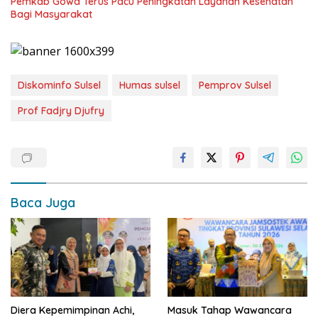
Pemkab Gowa Terus Pacu Peningkatan Layanan Kesehatan
Bagi Masyarakat
Diskominfo Sulsel
Humas sulsel
Pemprov Sulsel
Prof Fadjry Djufry
Baca Juga
Diera Kepemimpinan Achi,
Masuk Tahap Wawancara