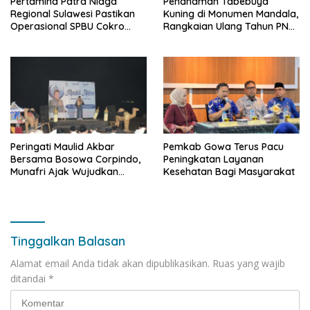
Pertamina Patra Niaga
Penanaman Tabebuya
Regional Sulawesi Pastikan
Kuning di Monumen Mandala,
Operasional SPBU Cokro
Rangkaian Ulang Tahun PNM
Tetap Normal Pasca Insiden
ke-27
Antar Konsumen
Peringati Maulid Akbar
Pemkab Gowa Terus Pacu
Bersama Bosowa Corpindo,
Peningkatan Layanan
Munafri Ajak Wujudkan
Kesehatan Bagi Masyarakat
Makassar Aman dan Damai
Tinggalkan Balasan
Alamat email Anda tidak akan dipublikasikan.
Ruas yang wajib
ditandai
*