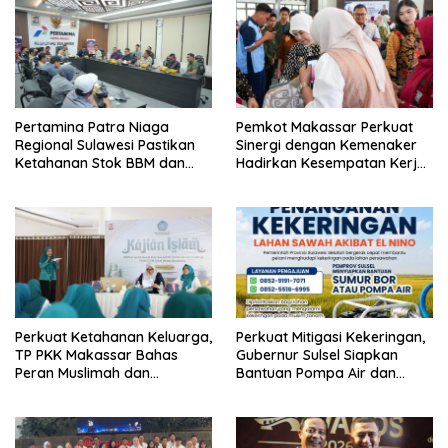
Pertamina Patra Niaga
Pemkot Makassar Perkuat
Regional Sulawesi Pastikan
Sinergi dengan Kemenaker
Ketahanan Stok BBM dan
Hadirkan Kesempatan Kerja
LPG 3 Kg di Bone
yang Inklusif dan
Berkeadilan
Perkuat Ketahanan Keluarga,
Perkuat Mitigasi Kekeringan,
TP PKK Makassar Bahas
Gubernur Sulsel Siapkan
Peran Muslimah dan
Bantuan Pompa Air dan
Pendidikan Karakter
Sumur Bor untuk Wilayah
Petanian