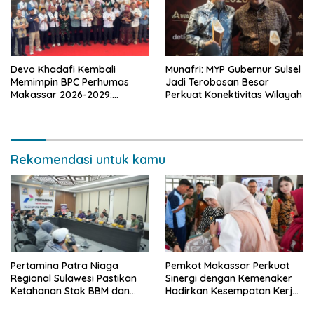
Devo Khadafi Kembali
Munafri: MYP Gubernur Sulsel
Memimpin BPC Perhumas
Jadi Terobosan Besar
Makassar 2026-2029:
Perkuat Konektivitas Wilayah
Dorong Penguatan
Komunikasi Hadapi Krisis
Multidimensi
Rekomendasi untuk kamu
Pertamina Patra Niaga
Pemkot Makassar Perkuat
Regional Sulawesi Pastikan
Sinergi dengan Kemenaker
Ketahanan Stok BBM dan
Hadirkan Kesempatan Kerja
LPG 3 Kg di Bone
yang Inklusif dan