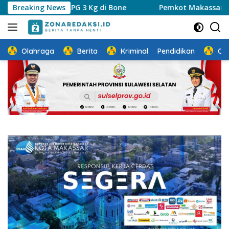
Langsung
an LPG 3 Kg di Bone
Breaking News
Pemkot Makassar Perkuat Sinergi
ke
konten
Olahraga
Berita
Kriminal
Pendidikan
Ot