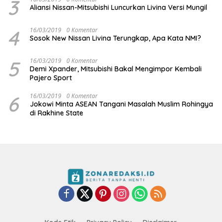
3
Aliansi Nissan-Mitsubishi Luncurkan Livina Versi Mungil
4
16/03/2019
0 Komentar
Sosok New Nissan Livina Terungkap, Apa Kata NMI?
5
16/03/2019
0 Komentar
Demi Xpander, Mitsubishi Bakal Mengimpor Kembali
Pajero Sport
6
16/03/2019
0 Komentar
Jokowi Minta ASEAN Tangani Masalah Muslim Rohingya
di Rakhine State