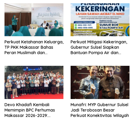
Berkeadilan
Perkuat Ketahanan Keluarga,
Perkuat Mitigasi Kekeringan,
TP PKK Makassar Bahas
Gubernur Sulsel Siapkan
Peran Muslimah dan
Bantuan Pompa Air dan
Pendidikan Karakter
Sumur Bor untuk Wilayah
Petanian
Devo Khadafi Kembali
Munafri: MYP Gubernur Sulsel
Memimpin BPC Perhumas
Jadi Terobosan Besar
Makassar 2026-2029:
Perkuat Konektivitas Wilayah
Dorong Penguatan
Komunikasi Hadapi Krisis
Multidimensi