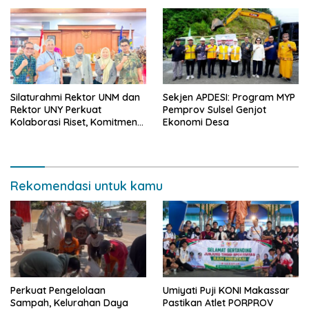
dengan Platform
Saing
Infrastruktur AI Terintegerasi
Silaturahmi Rektor UNM dan
Sekjen APDESI: Program MYP
Rektor UNY Perkuat
Pemprov Sulsel Genjot
Kolaborasi Riset, Komitmen
Ekonomi Desa
Pencegahan Kekerasan, dan
Pengembangan Institusi
Rekomendasi untuk kamu
Perkuat Pengelolaan
Umiyati Puji KONI Makassar
Sampah, Kelurahan Daya
Pastikan Atlet PORPROV