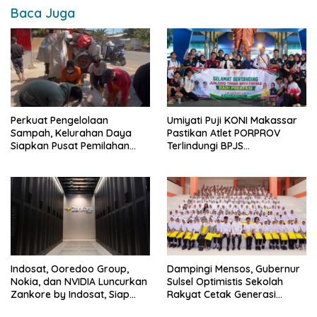
Baca Juga
Perkuat Pengelolaan
Umiyati Puji KONI Makassar
Sampah, Kelurahan Daya
Pastikan Atlet PORPROV
Siapkan Pusat Pemilahan
Terlindungi BPJS
dan Bank Sampah Drive-
Ketenagakerjaan
Thru
Indosat, Ooredoo Group,
Dampingi Mensos, Gubernur
Nokia, dan NVIDIA Luncurkan
Sulsel Optimistis Sekolah
Zankore by Indosat, Siap
Rakyat Cetak Generasi
Layani Kawasan Asia-Pasifik
Berakhlak dan Berdaya