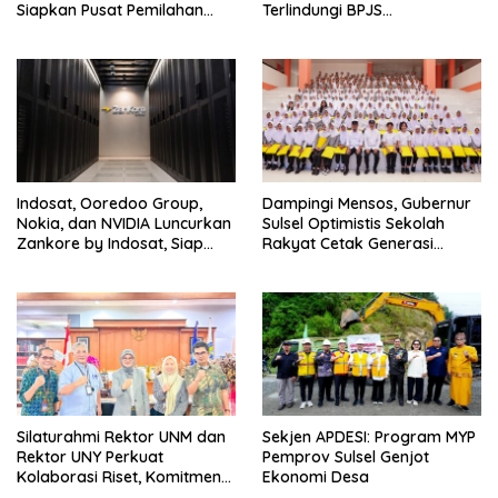
Siapkan Pusat Pemilahan
Terlindungi BPJS
dan Bank Sampah Drive-
Ketenagakerjaan
Thru
Indosat, Ooredoo Group,
Dampingi Mensos, Gubernur
Nokia, dan NVIDIA Luncurkan
Sulsel Optimistis Sekolah
Zankore by Indosat, Siap
Rakyat Cetak Generasi
Layani Kawasan Asia-Pasifik
Berakhlak dan Berdaya
dengan Platform
Saing
Infrastruktur AI Terintegerasi
Silaturahmi Rektor UNM dan
Sekjen APDESI: Program MYP
Rektor UNY Perkuat
Pemprov Sulsel Genjot
Kolaborasi Riset, Komitmen
Ekonomi Desa
Pencegahan Kekerasan, dan