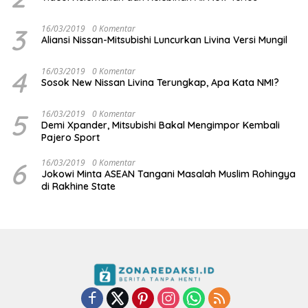
3
16/03/2019
0 Komentar
Aliansi Nissan-Mitsubishi Luncurkan Livina Versi Mungil
4
16/03/2019
0 Komentar
Sosok New Nissan Livina Terungkap, Apa Kata NMI?
5
16/03/2019
0 Komentar
Demi Xpander, Mitsubishi Bakal Mengimpor Kembali
Pajero Sport
6
16/03/2019
0 Komentar
Jokowi Minta ASEAN Tangani Masalah Muslim Rohingya
di Rakhine State