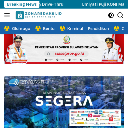
Langsung
pah Drive-Thru
Breaking News
Umiyati Puji KONI Makassar Pastikan A
ke
konten
Olahraga
Berita
Kriminal
Pendidikan
Ot