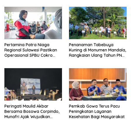
Pertamina Patra Niaga
Penanaman Tabebuya
Regional Sulawesi Pastikan
Kuning di Monumen Mandala,
Operasional SPBU Cokro
Rangkaian Ulang Tahun PNM
Tetap Normal Pasca Insiden
ke-27
Antar Konsumen
Peringati Maulid Akbar
Pemkab Gowa Terus Pacu
Bersama Bosowa Corpindo,
Peningkatan Layanan
Munafri Ajak Wujudkan
Kesehatan Bagi Masyarakat
Makassar Aman dan Damai