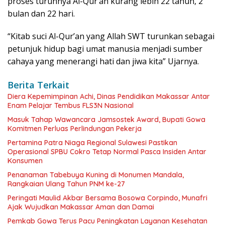
proses turunnya Al-Qur’an kurang lebih 22 tahun, 2
bulan dan 22 hari.
“Kitab suci Al-Qur’an yang Allah SWT turunkan sebagai
petunjuk hidup bagi umat manusia menjadi sumber
cahaya yang menerangi hati dan jiwa kita” Ujarnya.
Berita Terkait
Diera Kepemimpinan Achi, Dinas Pendidikan Makassar Antar
Enam Pelajar Tembus FLS3N Nasional
Masuk Tahap Wawancara Jamsostek Award, Bupati Gowa
Komitmen Perluas Perlindungan Pekerja
Pertamina Patra Niaga Regional Sulawesi Pastikan
Operasional SPBU Cokro Tetap Normal Pasca Insiden Antar
Konsumen
Penanaman Tabebuya Kuning di Monumen Mandala,
Rangkaian Ulang Tahun PNM ke-27
Peringati Maulid Akbar Bersama Bosowa Corpindo, Munafri
Ajak Wujudkan Makassar Aman dan Damai
Pemkab Gowa Terus Pacu Peningkatan Layanan Kesehatan