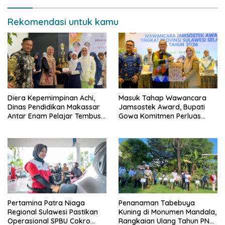
Rekomendasi untuk kamu
Diera Kepemimpinan Achi,
Masuk Tahap Wawancara
Dinas Pendidikan Makassar
Jamsostek Award, Bupati
Antar Enam Pelajar Tembus
Gowa Komitmen Perluas
FLS3N Nasional
Perlindungan Pekerja
Pertamina Patra Niaga
Penanaman Tabebuya
Regional Sulawesi Pastikan
Kuning di Monumen Mandala,
Operasional SPBU Cokro
Rangkaian Ulang Tahun PNM