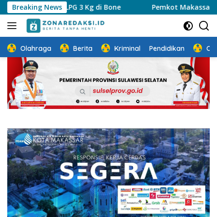
Langsung
 dan LPG 3 Kg di Bone
Breaking News
Pemkot Makassar Perkuat Sinerg
ke
konten
Olahraga
Berita
Kriminal
Pendidikan
Ot