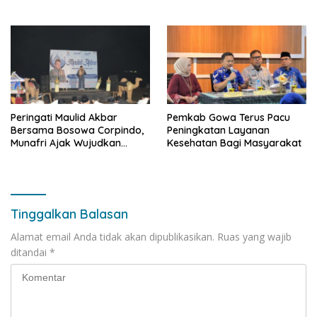
Tetap Normal Pasca Insiden
ke-27
Antar Konsumen
Peringati Maulid Akbar
Pemkab Gowa Terus Pacu
Bersama Bosowa Corpindo,
Peningkatan Layanan
Munafri Ajak Wujudkan
Kesehatan Bagi Masyarakat
Makassar Aman dan Damai
Tinggalkan Balasan
Alamat email Anda tidak akan dipublikasikan.
Ruas yang wajib
ditandai
*