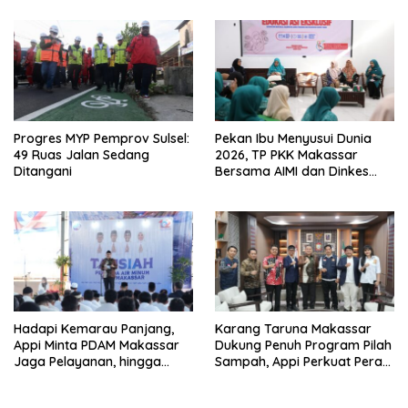
Progres MYP Pemprov Sulsel:
Pekan Ibu Menyusui Dunia
49 Ruas Jalan Sedang
2026, TP PKK Makassar
Ditangani
Bersama AIMI dan Dinkes
Bekali 300 Peserta Edukasi
ASI Eksklusif
Hadapi Kemarau Panjang,
Karang Taruna Makassar
Appi Minta PDAM Makassar
Dukung Penuh Program Pilah
Jaga Pelayanan, hingga
Sampah, Appi Perkuat Peran
Integritas Pegawai
sebagai Pilar Sosial