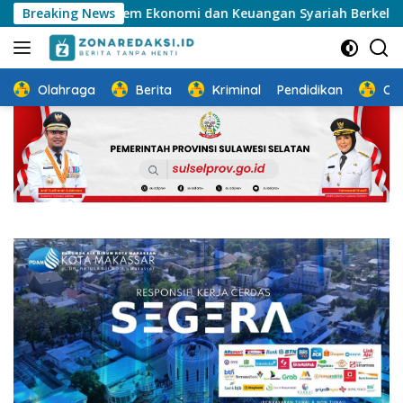
Langsung
Ekosistem Ekonomi dan Keuangan Syariah Berkelanjutan
Breaking News
ke
konten
Olahraga
Berita
Kriminal
Pendidikan
Ot