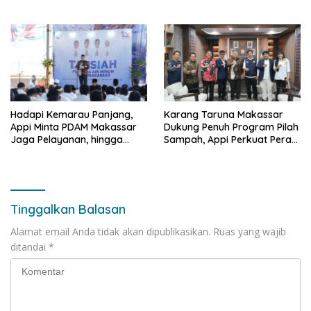
Bekali 300 Peserta Edukasi
ASI Eksklusif
Hadapi Kemarau Panjang,
Karang Taruna Makassar
Appi Minta PDAM Makassar
Dukung Penuh Program Pilah
Jaga Pelayanan, hingga
Sampah, Appi Perkuat Peran
Integritas Pegawai
sebagai Pilar Sosial
Tinggalkan Balasan
Alamat email Anda tidak akan dipublikasikan.
Ruas yang wajib
ditandai
*