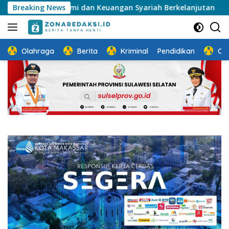
Langsung
 Ekonomi dan Keuangan Syariah Berkelanjutan
Breaking News
Sosialis
ke
konten
Olahraga
Berita
Kriminal
Pendidikan
Ot