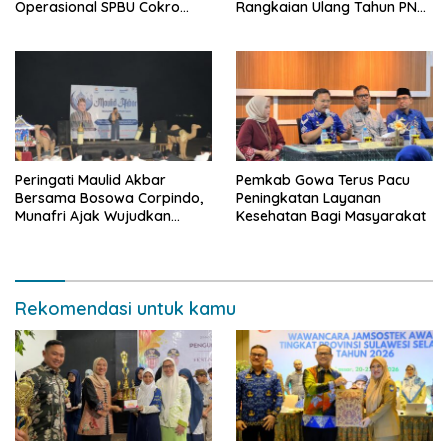
Operasional SPBU Cokro
Rangkaian Ulang Tahun PNM
Tetap Normal Pasca Insiden
ke-27
Antar Konsumen
Peringati Maulid Akbar
Pemkab Gowa Terus Pacu
Bersama Bosowa Corpindo,
Peningkatan Layanan
Munafri Ajak Wujudkan
Kesehatan Bagi Masyarakat
Makassar Aman dan Damai
Rekomendasi untuk kamu