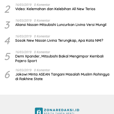
2
16/03/2019
0 Komentar
Video: Kelemahan dan Kelebihan All New Terios
3
16/03/2019
0 Komentar
Aliansi Nissan-Mitsubishi Luncurkan Livina Versi Mungil
4
16/03/2019
0 Komentar
Sosok New Nissan Livina Terungkap, Apa Kata NMI?
5
16/03/2019
0 Komentar
Demi Xpander, Mitsubishi Bakal Mengimpor Kembali
Pajero Sport
6
16/03/2019
0 Komentar
Jokowi Minta ASEAN Tangani Masalah Muslim Rohingya
di Rakhine State