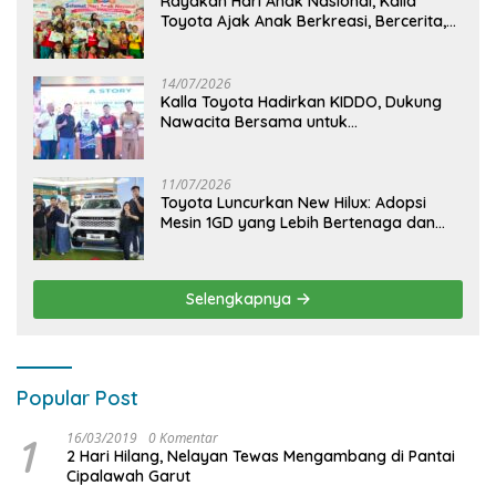
Rayakan Hari Anak Nasional, Kalla
Toyota Ajak Anak Berkreasi, Bercerita,
dan Menjelajahi Dunia Otomotif melalui
KIDDO
14/07/2026
Kalla Toyota Hadirkan KIDDO, Dukung
Nawacita Bersama untuk
CiptakanPengalaman Bermakna &
Menyenangkan bagi Anak dan Keluarga
11/07/2026
Toyota Luncurkan New Hilux: Adopsi
Mesin 1GD yang Lebih Bertenaga dan
Desain Lebih Gagah, Siap Dukung
Produktivitas dan Adventure
Selengkapnya
Popular Post
1
16/03/2019
0 Komentar
2 Hari Hilang, Nelayan Tewas Mengambang di Pantai
Cipalawah Garut