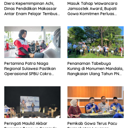
Diera Kepemimpinan Achi,
Masuk Tahap Wawancara
Dinas Pendidikan Makassar
Jamsostek Award, Bupati
Antar Enam Pelajar Tembus
Gowa Komitmen Perluas
FLS3N Nasional
Perlindungan Pekerja
Pertamina Patra Niaga
Penanaman Tabebuya
Regional Sulawesi Pastikan
Kuning di Monumen Mandala,
Operasional SPBU Cokro
Rangkaian Ulang Tahun PNM
Tetap Normal Pasca Insiden
ke-27
Antar Konsumen
Peringati Maulid Akbar
Pemkab Gowa Terus Pacu