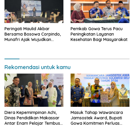
Peringati Maulid Akbar
Pemkab Gowa Terus Pacu
Bersama Bosowa Corpindo,
Peningkatan Layanan
Munafri Ajak Wujudkan
Kesehatan Bagi Masyarakat
Makassar Aman dan Damai
Rekomendasi untuk kamu
Diera Kepemimpinan Achi,
Masuk Tahap Wawancara
Dinas Pendidikan Makassar
Jamsostek Award, Bupati
Antar Enam Pelajar Tembus
Gowa Komitmen Perluas
FLS3N Nasional
Perlindungan Pekerja