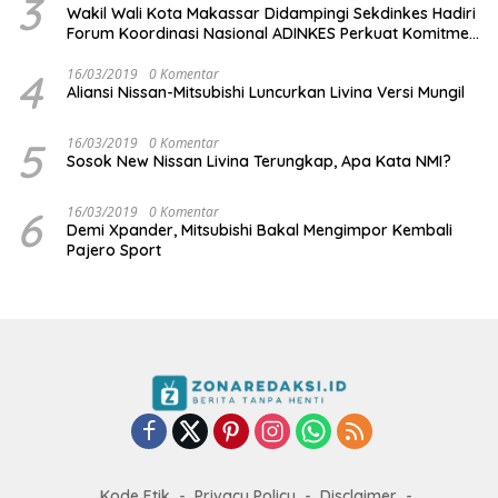
3
Wakil Wali Kota Makassar Didampingi Sekdinkes Hadiri
Forum Koordinasi Nasional ADINKES Perkuat Komitmen
Eliminasi AIDS, TBC, dan Malaria
4
16/03/2019
0 Komentar
Aliansi Nissan-Mitsubishi Luncurkan Livina Versi Mungil
5
16/03/2019
0 Komentar
Sosok New Nissan Livina Terungkap, Apa Kata NMI?
6
16/03/2019
0 Komentar
Demi Xpander, Mitsubishi Bakal Mengimpor Kembali
Pajero Sport
Kode Etik
Privacy Policy
Disclaimer