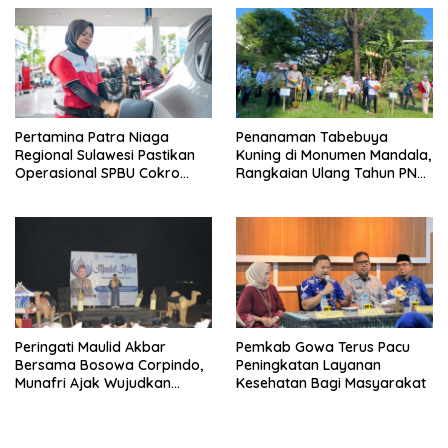
Pertamina Patra Niaga
Penanaman Tabebuya
Regional Sulawesi Pastikan
Kuning di Monumen Mandala,
Operasional SPBU Cokro
Rangkaian Ulang Tahun PNM
Tetap Normal Pasca Insiden
ke-27
Antar Konsumen
Peringati Maulid Akbar
Pemkab Gowa Terus Pacu
Bersama Bosowa Corpindo,
Peningkatan Layanan
Munafri Ajak Wujudkan
Kesehatan Bagi Masyarakat
Makassar Aman dan Damai