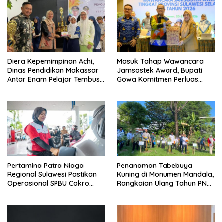
Diera Kepemimpinan Achi,
Masuk Tahap Wawancara
Dinas Pendidikan Makassar
Jamsostek Award, Bupati
Antar Enam Pelajar Tembus
Gowa Komitmen Perluas
FLS3N Nasional
Perlindungan Pekerja
Pertamina Patra Niaga
Penanaman Tabebuya
Regional Sulawesi Pastikan
Kuning di Monumen Mandala,
Operasional SPBU Cokro
Rangkaian Ulang Tahun PNM
Tetap Normal Pasca Insiden
ke-27
Antar Konsumen