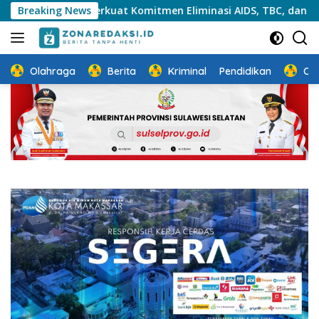
Langsung
 Perkuat Komitmen Eliminasi AIDS, TBC, dan Malaria
Breaking News
PT
ke
konten
Olahraga
Berita
Kriminal
Pendidikan
Ot