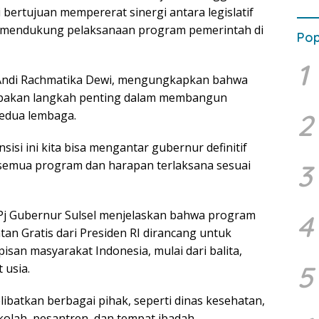
bertujuan mempererat sinergi antara legislatif
m mendukung pelaksanaan program pemerintah di
Pop
1
 Andi Rachmatika Dewi, mengungkapkan bahwa
rupakan langkah penting dalam membangun
kedua lembaga.
2
sisi ini kita bisa mengantar gubernur definitif
emua program dan harapan terlaksana sesuai
3
Pj Gubernur Sulsel menjelaskan bahwa program
4
an Gratis dari Presiden RI dirancang untuk
isan masyarakat Indonesia, mulai dari balita,
5
 usia.
ibatkan berbagai pihak, seperti dinas kesehatan,
kolah, pesantren, dan tempat ibadah.