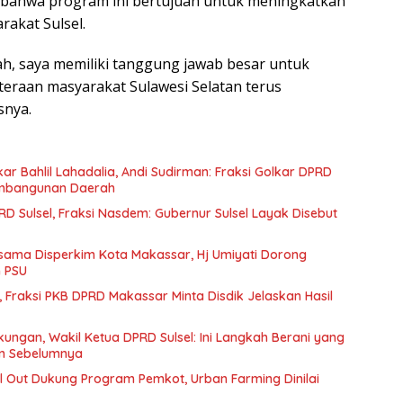
 bahwa program ini bertujuan untuk meningkatkan
rakat Sulsel.
ah, saya memiliki tanggung jawab besar untuk
eraan masyarakat Sulawesi Selatan terus
snya.
r Bahlil Lahadalia, Andi Sudirman: Fraksi Golkar DPRD
mbangunan Daerah
D Sulsel, Fraksi Nasdem: Gubernur Sulsel Layak Disebut
ama Disperkim Kota Makassar, Hj Umiyati Dorong
n PSU
ik, Fraksi PKB DPRD Makassar Minta Disdik Jelaskan Hasil
ungan, Wakil Ketua DPRD Sulsel: Ini Langkah Berani yang
an Sebelumnya
ll Out Dukung Program Pemkot, Urban Farming Dinilai