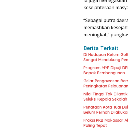
Ia juga menegaskan
kesejahteraan masya
“Sebagai putra daer
memastikan kesejaht
meningkat,” pungka
Berita Terkait
Di Hadapan Ketum Golka
Sangat Mendukung Pe
Program MYP Dipuji DPR
Bapak Pembangunan
Gelar Pengawasan Bers
Peningkatan Pelayana
Nilai Tinggi Tak Dilant
Seleksi Kepala Sekolah
Penataan Kota Tuai Duk
Belum Pernah Dilakuk
Fraksi PKB Makassar A
Paling Tepat