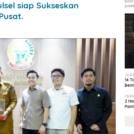
post
sel siap Sukseskan
pada
Pusat.
16/0
14 T
Bent
16/0
2 Ha
Pant