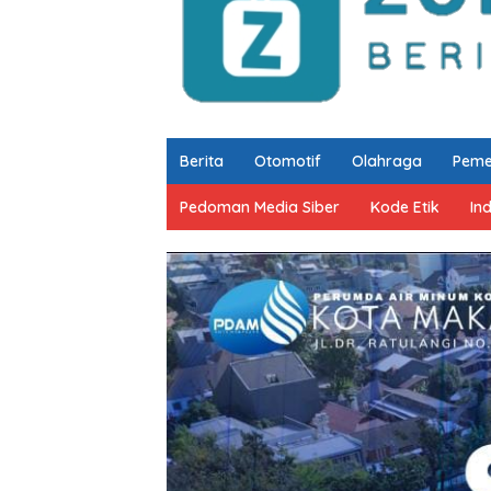
Berita
Otomotif
Olahraga
Peme
Pedoman Media Siber
Kode Etik
In