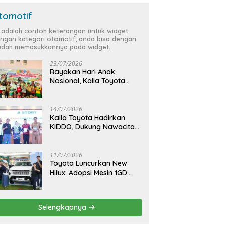
tomotif
i adalah contoh keterangan untuk widget
ngan kategori otomotif, anda bisa dengan
dah memasukkannya pada widget.
23/07/2026
Rayakan Hari Anak
Nasional, Kalla Toyota
Ajak Anak Berkreasi,
Bercerita, dan Menjelajahi
Dunia Otomotif melalui
14/07/2026
KIDDO
Kalla Toyota Hadirkan
KIDDO, Dukung Nawacita
Bersama untuk
CiptakanPengalaman
Bermakna &
11/07/2026
Menyenangkan bagi Anak
Toyota Luncurkan New
dan Keluarga
Hilux: Adopsi Mesin 1GD
yang Lebih Bertenaga dan
Desain Lebih Gagah, Siap
Dukung Produktivitas dan
Selengkapnya
Adventure