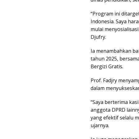
“Program ini ditarg
Indonesia. Saya har
mulai menyosialisasi
Djufry.
Ia menambahkan bahw
tahun 2025, bersama 
Bergizi Gratis.
Prof. Fadjry menyam
dalam menyukseskan
“Saya berterima kasi
anggota DPRD lainny
yang efektif selalu 
ujarnya.