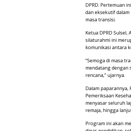
DPRD. Pertemuan ini 
dan eksekutif dala
masa transisi.
Ketua DPRD Sulsel,
silaturahmi ini me
komunikasi antara 
“Semoga di masa tran
mendatang dengan s
rencana,” ujarnya.
Dalam paparannya, 
Pemeriksaan Kesehat
menyasar seluruh lap
remaja, hingga lanjut
Program ini akan mel
dinas pendidikan, se