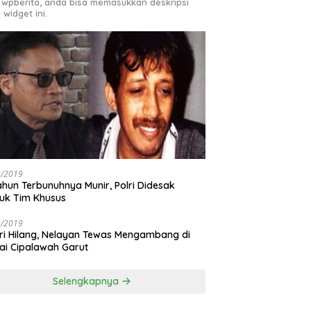
 wpberita, anda bisa memasukkan deskripsi
 widget ini.
3/2019
ahun Terbunuhnya Munir, Polri Didesak
uk Tim Khusus
3/2019
ri Hilang, Nelayan Tewas Mengambang di
ai Cipalawah Garut
Selengkapnya