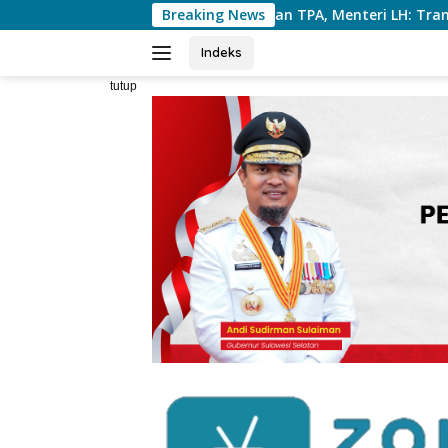
Langsung
 Penataan TPA, Menteri LH: Transformasi TPA Tamangapa Makas
Breaking News
ke
konten
Indeks
tutup