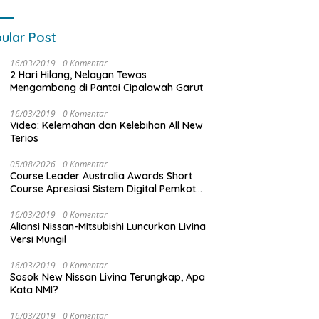
ular Post
16/03/2019
0 Komentar
2 Hari Hilang, Nelayan Tewas
Mengambang di Pantai Cipalawah Garut
16/03/2019
0 Komentar
Video: Kelemahan dan Kelebihan All New
Terios
05/08/2026
0 Komentar
Course Leader Australia Awards Short
Course Apresiasi Sistem Digital Pemkot
Makassar, Sebut Lontara+ Contoh
Unggulan Pelayanan Publik Berbasis Data
16/03/2019
0 Komentar
Aliansi Nissan-Mitsubishi Luncurkan Livina
Versi Mungil
16/03/2019
0 Komentar
Sosok New Nissan Livina Terungkap, Apa
Kata NMI?
16/03/2019
0 Komentar