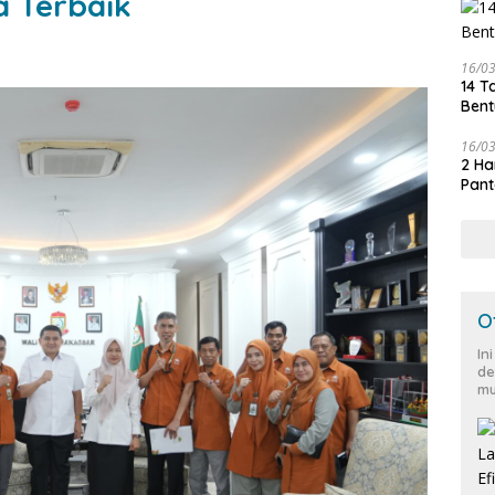
a Terbaik
16/0
14 T
Bent
16/0
2 Ha
Pant
O
In
de
mu