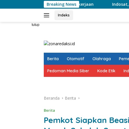
Langsung
gi BPJS Ketenagakerjaan
Breaking News
Indosat, Ooredoo Group, Nokia
ke
konten
Indeks
tutup
Berita
Otomotif
Olahraga
Peme
Pedoman Media Siber
Kode Etik
In
Beranda
Berita
Berita
Pemkot Siapkan Beas