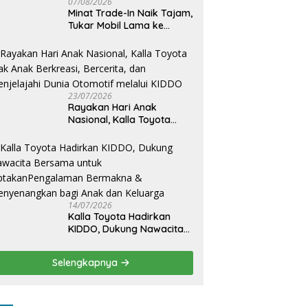
07/08/2026
Minat Trade-In Naik Tajam,
Tukar Mobil Lama ke
Toyota Baru Jadi Pilihan
Paling Efisien
23/07/2026
Rayakan Hari Anak
Nasional, Kalla Toyota
Ajak Anak Berkreasi,
Bercerita, dan Menjelajahi
Dunia Otomotif melalui
KIDDO
14/07/2026
Kalla Toyota Hadirkan
KIDDO, Dukung Nawacita
Bersama untuk
CiptakanPengalaman
Selengkapnya
Bermakna &
Menyenangkan bagi Anak
dan Keluarga