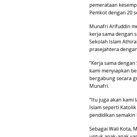
pemerataan kesempat
Pemkot dengan 20 se
Munafri Arifuddin m
kerja sama dengan s
Sekolah Islam Athir
prasejahtera denga
“Kerja sama dengan
kami menyiapkan be
bergabung secara g
Munafri.
“Itu juga akan kami 
Islam seperti Katol
pendidikan semakin 
Sebagai Wali Kota, 
untuk anak-anak yan