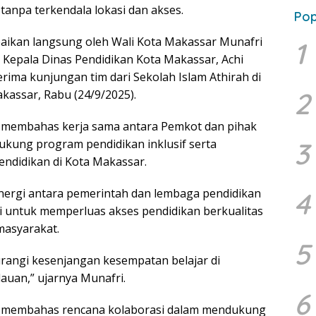
tanpa terkendala lokasi dan akses.
Pop
aikan langsung oleh Wali Kota Makassar Munafri
1
i Kepala Dinas Pendidikan Kota Makassar, Achi
rima kunjungan tim dari Sekolah Islam Athirah di
2
kassar, Rabu (24/9/2025).
 membahas kerja sama antara Pemkot dan pihak
3
kung program pendidikan inklusif serta
ndidikan di Kota Makassar.
nergi antara pemerintah dan lembaga pendidikan
4
i untuk memperluas akses pendidikan berkualitas
masyarakat.
5
urangi kesenjangan kesempatan belajar di
auan,” ujarnya Munafri.
6
 membahas rencana kolaborasi dalam mendukung