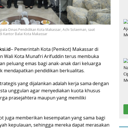
epala Dinas Pendidikan Kota Makassar, Achi Solaeman, saat
di Kantor Balai Kota Makassar
si.id
– Pemerintah Kota (Pemkot) Makassar di
 Wali Kota Munafri Arifuddin terus membuka
n peluang emas bagi anak-anak dari keluarga
 mendapatkan pendidikan berkualitas.
trategis yang dijalankan adalah kerja sama dengan
asta unggulan agar menyediakan kuota khusus
uarga prasejahtera maupun yang memiliki
kot juga memberikan kesempatan yang sama bagi
layah kepulauan, sehingga mereka dapat merasakan