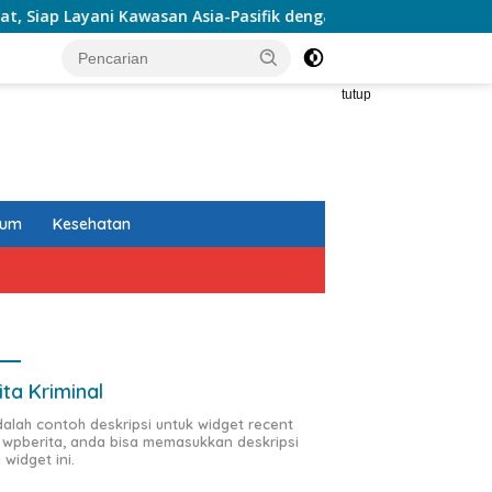
 Asia-Pasifik dengan Platform Infrastruktur AI Terintegerasi
tutup
kum
Kesehatan
ita Kriminal
adalah contoh deskripsi untuk widget recent
 wpberita, anda bisa memasukkan deskripsi
 widget ini.