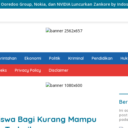
, dan NVIDIA Luncurkan Zankore by Indosat, Siap Layani Kawasan
rintahan
Ekonomi
Politik
Kriminal
Pendidikan
Hu
deks
Privacy Policy
Disclaimer
Ber
Ini 
post
iswa Bagi Kurang Mampu
pada