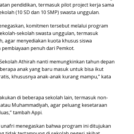
an pendidikan, termasuk pilot project kerja sama
kolah (10 SD dan 10 SMP) swasta unggulan.
enegaskan, komitmen tersebut melalui program
ekolah-sekolah swasta unggulan, termasuk
ah, agar menyediakan kuota khusus siswa
n pembiayaan penuh dari Pemkot.
 Sekolah Athirah nanti memungkinkan tahun depan
berapa anak yang baru masuk untuk bisa ikut
ratis, khususnya anak-anak kurang mampu,” kata
lakukan di beberapa sekolah lain, termasuk non-
ik atau Muhammadiyah, agar peluang kesetaraan
luas,” tambah Appi.
Munafri menegaskan bahwa program ini ditujukan
g tidak tertampung di sekolah negeri akibat