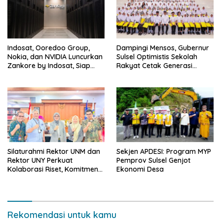
Indosat, Ooredoo Group,
Dampingi Mensos, Gubernur
Nokia, dan NVIDIA Luncurkan
Sulsel Optimistis Sekolah
Zankore by Indosat, Siap
Rakyat Cetak Generasi
Layani Kawasan Asia-Pasifik
Berakhlak dan Berdaya
dengan Platform
Saing
Infrastruktur AI Terintegerasi
Silaturahmi Rektor UNM dan
Sekjen APDESI: Program MYP
Rektor UNY Perkuat
Pemprov Sulsel Genjot
Kolaborasi Riset, Komitmen
Ekonomi Desa
Pencegahan Kekerasan, dan
Pengembangan Institusi
Rekomendasi untuk kamu