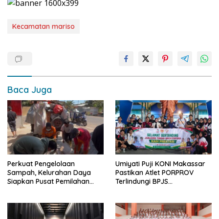
Kecamatan mariso
Baca Juga
Perkuat Pengelolaan
Umiyati Puji KONI Makassar
Sampah, Kelurahan Daya
Pastikan Atlet PORPROV
Siapkan Pusat Pemilahan
Terlindungi BPJS
dan Bank Sampah Drive-
Ketenagakerjaan
Thru