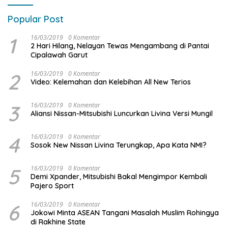
Popular Post
1
16/03/2019
0 Komentar
2 Hari Hilang, Nelayan Tewas Mengambang di Pantai
Cipalawah Garut
2
16/03/2019
0 Komentar
Video: Kelemahan dan Kelebihan All New Terios
3
16/03/2019
0 Komentar
Aliansi Nissan-Mitsubishi Luncurkan Livina Versi Mungil
4
16/03/2019
0 Komentar
Sosok New Nissan Livina Terungkap, Apa Kata NMI?
5
16/03/2019
0 Komentar
Demi Xpander, Mitsubishi Bakal Mengimpor Kembali
Pajero Sport
6
16/03/2019
0 Komentar
Jokowi Minta ASEAN Tangani Masalah Muslim Rohingya
di Rakhine State