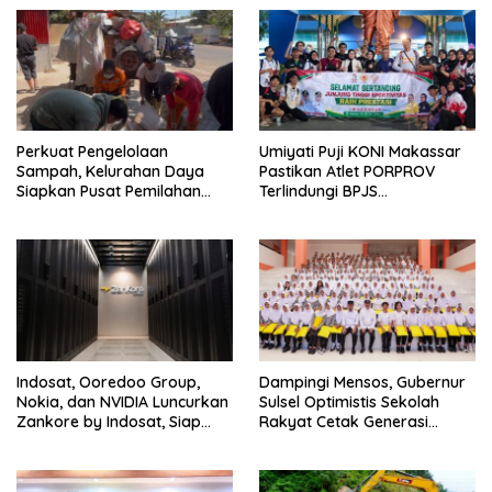
Perkuat Pengelolaan
Umiyati Puji KONI Makassar
Sampah, Kelurahan Daya
Pastikan Atlet PORPROV
Siapkan Pusat Pemilahan
Terlindungi BPJS
dan Bank Sampah Drive-
Ketenagakerjaan
Thru
Indosat, Ooredoo Group,
Dampingi Mensos, Gubernur
Nokia, dan NVIDIA Luncurkan
Sulsel Optimistis Sekolah
Zankore by Indosat, Siap
Rakyat Cetak Generasi
Layani Kawasan Asia-Pasifik
Berakhlak dan Berdaya
dengan Platform
Saing
Infrastruktur AI Terintegerasi