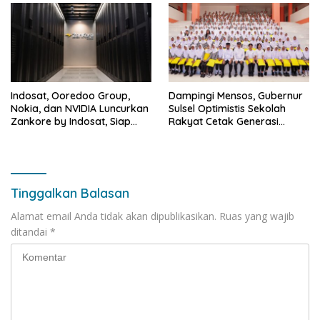
Indosat, Ooredoo Group,
Dampingi Mensos, Gubernur
Nokia, dan NVIDIA Luncurkan
Sulsel Optimistis Sekolah
Zankore by Indosat, Siap
Rakyat Cetak Generasi
Layani Kawasan Asia-Pasifik
Berakhlak dan Berdaya
dengan Platform
Saing
Infrastruktur AI Terintegerasi
Tinggalkan Balasan
Alamat email Anda tidak akan dipublikasikan.
Ruas yang wajib
ditandai
*