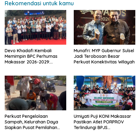
Rekomendasi untuk kamu
Devo Khadafi Kembali
Munafri: MYP Gubernur Sulsel
Memimpin BPC Perhumas
Jadi Terobosan Besar
Makassar 2026-2029:
Perkuat Konektivitas Wilayah
Dorong Penguatan
Komunikasi Hadapi Krisis
Multidimensi
Perkuat Pengelolaan
Umiyati Puji KONI Makassar
Sampah, Kelurahan Daya
Pastikan Atlet PORPROV
Siapkan Pusat Pemilahan
Terlindungi BPJS
dan Bank Sampah Drive-
Ketenagakerjaan
Thru