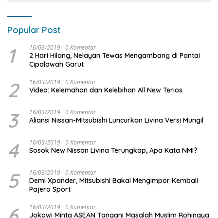
Popular Post
1
16/03/2019
0 Komentar
2 Hari Hilang, Nelayan Tewas Mengambang di Pantai
Cipalawah Garut
2
16/03/2019
0 Komentar
Video: Kelemahan dan Kelebihan All New Terios
3
16/03/2019
0 Komentar
Aliansi Nissan-Mitsubishi Luncurkan Livina Versi Mungil
4
16/03/2019
0 Komentar
Sosok New Nissan Livina Terungkap, Apa Kata NMI?
5
16/03/2019
0 Komentar
Demi Xpander, Mitsubishi Bakal Mengimpor Kembali
Pajero Sport
6
16/03/2019
0 Komentar
Jokowi Minta ASEAN Tangani Masalah Muslim Rohingya