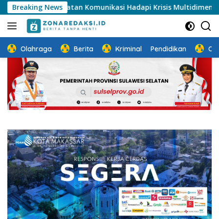
Langsung
guatan Komunikasi Hadapi Krisis Multidimensi
Breaking News
Semara
ke
konten
Olahraga
Berita
Kriminal
Pendidikan
Ot