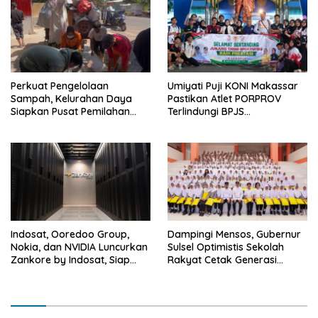
Multidimensi
Perkuat Pengelolaan
Umiyati Puji KONI Makassar
Sampah, Kelurahan Daya
Pastikan Atlet PORPROV
Siapkan Pusat Pemilahan
Terlindungi BPJS
dan Bank Sampah Drive-
Ketenagakerjaan
Thru
Indosat, Ooredoo Group,
Dampingi Mensos, Gubernur
Nokia, dan NVIDIA Luncurkan
Sulsel Optimistis Sekolah
Zankore by Indosat, Siap
Rakyat Cetak Generasi
Layani Kawasan Asia-Pasifik
Berakhlak dan Berdaya
dengan Platform
Saing
Infrastruktur AI Terintegerasi