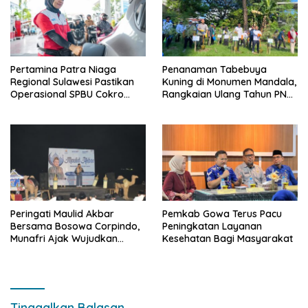
Pertamina Patra Niaga
Penanaman Tabebuya
Regional Sulawesi Pastikan
Kuning di Monumen Mandala,
Operasional SPBU Cokro
Rangkaian Ulang Tahun PNM
Tetap Normal Pasca Insiden
ke-27
Antar Konsumen
Peringati Maulid Akbar
Pemkab Gowa Terus Pacu
Bersama Bosowa Corpindo,
Peningkatan Layanan
Munafri Ajak Wujudkan
Kesehatan Bagi Masyarakat
Makassar Aman dan Damai
Tinggalkan Balasan