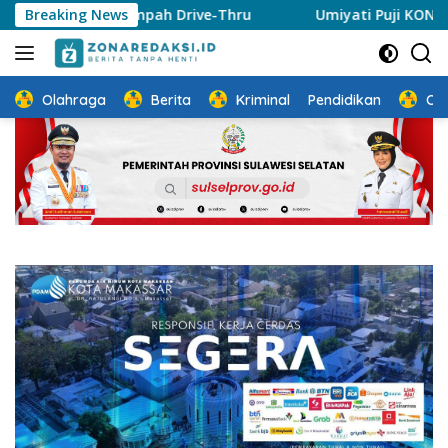
Langsung
k Sampah Drive-Thru
Breaking News
Umiyati Puji KONI Makassar Pasti
ke
konten
Olahraga
Berita
Kriminal
Pendidikan
Ot