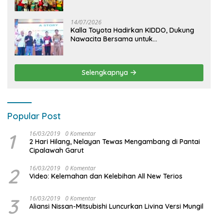
dan Menjelajahi Dunia Otomotif melalui
KIDDO
14/07/2026
Kalla Toyota Hadirkan KIDDO, Dukung
Nawacita Bersama untuk
CiptakanPengalaman Bermakna &
Menyenangkan bagi Anak dan Keluarga
Selengkapnya
Popular Post
1
16/03/2019
0 Komentar
2 Hari Hilang, Nelayan Tewas Mengambang di Pantai
Cipalawah Garut
2
16/03/2019
0 Komentar
Video: Kelemahan dan Kelebihan All New Terios
3
16/03/2019
0 Komentar
Aliansi Nissan-Mitsubishi Luncurkan Livina Versi Mungil