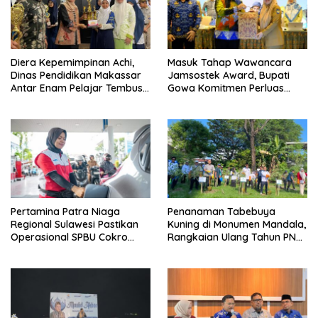
Diera Kepemimpinan Achi,
Masuk Tahap Wawancara
Dinas Pendidikan Makassar
Jamsostek Award, Bupati
Antar Enam Pelajar Tembus
Gowa Komitmen Perluas
FLS3N Nasional
Perlindungan Pekerja
Pertamina Patra Niaga
Penanaman Tabebuya
Regional Sulawesi Pastikan
Kuning di Monumen Mandala,
Operasional SPBU Cokro
Rangkaian Ulang Tahun PNM
Tetap Normal Pasca Insiden
ke-27
Antar Konsumen