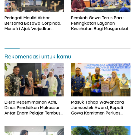
Peringati Maulid Akbar
Pemkab Gowa Terus Pacu
Bersama Bosowa Corpindo,
Peningkatan Layanan
Munafri Ajak Wujudkan
Kesehatan Bagi Masyarakat
Makassar Aman dan Damai
Rekomendasi untuk kamu
Diera Kepemimpinan Achi,
Masuk Tahap Wawancara
Dinas Pendidikan Makassar
Jamsostek Award, Bupati
Antar Enam Pelajar Tembus
Gowa Komitmen Perluas
FLS3N Nasional
Perlindungan Pekerja