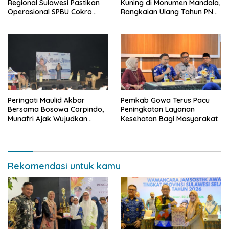
Regional Sulawesi Pastikan
Kuning di Monumen Mandala,
Operasional SPBU Cokro
Rangkaian Ulang Tahun PNM
Tetap Normal Pasca Insiden
ke-27
Antar Konsumen
Peringati Maulid Akbar
Pemkab Gowa Terus Pacu
Bersama Bosowa Corpindo,
Peningkatan Layanan
Munafri Ajak Wujudkan
Kesehatan Bagi Masyarakat
Makassar Aman dan Damai
Rekomendasi untuk kamu