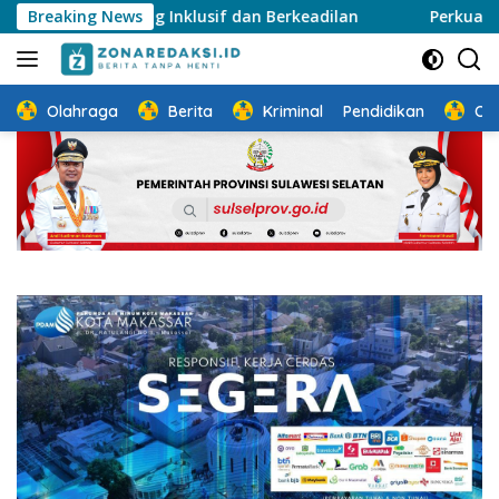
Langsung
yang Inklusif dan Berkeadilan
Breaking News
Perkuat Ketahanan Kelu
ke
konten
Olahraga
Berita
Kriminal
Pendidikan
Ot