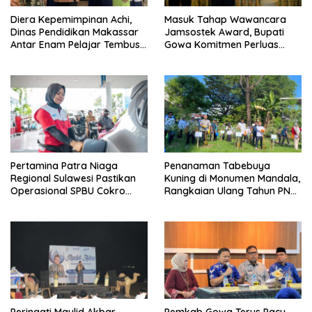
Diera Kepemimpinan Achi,
Masuk Tahap Wawancara
Dinas Pendidikan Makassar
Jamsostek Award, Bupati
Antar Enam Pelajar Tembus
Gowa Komitmen Perluas
FLS3N Nasional
Perlindungan Pekerja
Pertamina Patra Niaga
Penanaman Tabebuya
Regional Sulawesi Pastikan
Kuning di Monumen Mandala,
Operasional SPBU Cokro
Rangkaian Ulang Tahun PNM
Tetap Normal Pasca Insiden
ke-27
Antar Konsumen
Peringati Maulid Akbar
Pemkab Gowa Terus Pacu