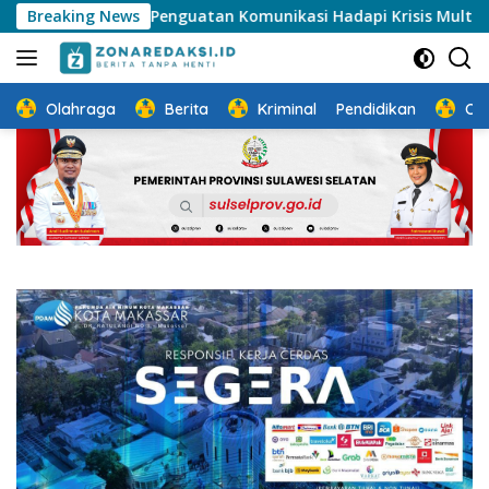
Langsung
ong Penguatan Komunikasi Hadapi Krisis Multidimensi
Breaking News
ke
konten
Olahraga
Berita
Kriminal
Pendidikan
Ot