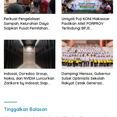
Perkuat Pengelolaan
Umiyati Puji KONI Makassar
Sampah, Kelurahan Daya
Pastikan Atlet PORPROV
Siapkan Pusat Pemilahan
Terlindungi BPJS
dan Bank Sampah Drive-
Ketenagakerjaan
Thru
Indosat, Ooredoo Group,
Dampingi Mensos, Gubernur
Nokia, dan NVIDIA Luncurkan
Sulsel Optimistis Sekolah
Zankore by Indosat, Siap
Rakyat Cetak Generasi
Layani Kawasan Asia-Pasifik
Berakhlak dan Berdaya
dengan Platform
Saing
Infrastruktur AI Terintegerasi
Tinggalkan Balasan