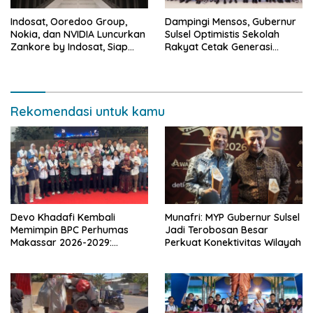
Indosat, Ooredoo Group,
Dampingi Mensos, Gubernur
Nokia, dan NVIDIA Luncurkan
Sulsel Optimistis Sekolah
Zankore by Indosat, Siap
Rakyat Cetak Generasi
Layani Kawasan Asia-Pasifik
Berakhlak dan Berdaya
dengan Platform
Saing
Infrastruktur AI Terintegerasi
Rekomendasi untuk kamu
Devo Khadafi Kembali
Munafri: MYP Gubernur Sulsel
Memimpin BPC Perhumas
Jadi Terobosan Besar
Makassar 2026-2029:
Perkuat Konektivitas Wilayah
Dorong Penguatan
Komunikasi Hadapi Krisis
Multidimensi