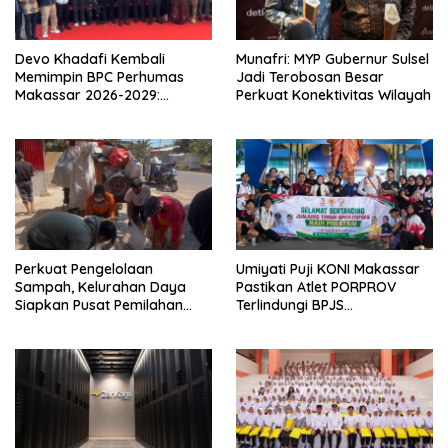
Devo Khadafi Kembali
Munafri: MYP Gubernur Sulsel
Memimpin BPC Perhumas
Jadi Terobosan Besar
Makassar 2026-2029:
Perkuat Konektivitas Wilayah
Dorong Penguatan
Komunikasi Hadapi Krisis
Multidimensi
Perkuat Pengelolaan
Umiyati Puji KONI Makassar
Sampah, Kelurahan Daya
Pastikan Atlet PORPROV
Siapkan Pusat Pemilahan
Terlindungi BPJS
dan Bank Sampah Drive-
Ketenagakerjaan
Thru