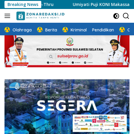
Langsung
rive-Thru
Breaking News
Umiyati Puji KONI Makassar Pastikan Atlet 
ke
konten
Olahraga
Berita
Kriminal
Pendidikan
Ot