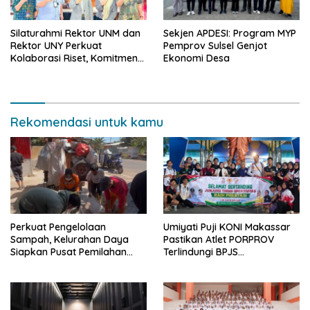
Silaturahmi Rektor UNM dan
Sekjen APDESI: Program MYP
Rektor UNY Perkuat
Pemprov Sulsel Genjot
Kolaborasi Riset, Komitmen
Ekonomi Desa
Pencegahan Kekerasan, dan
Pengembangan Institusi
Rekomendasi untuk kamu
Perkuat Pengelolaan
Umiyati Puji KONI Makassar
Sampah, Kelurahan Daya
Pastikan Atlet PORPROV
Siapkan Pusat Pemilahan
Terlindungi BPJS
dan Bank Sampah Drive-
Ketenagakerjaan
Thru