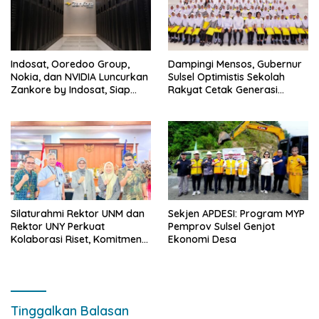
Indosat, Ooredoo Group,
Dampingi Mensos, Gubernur
Nokia, dan NVIDIA Luncurkan
Sulsel Optimistis Sekolah
Zankore by Indosat, Siap
Rakyat Cetak Generasi
Layani Kawasan Asia-Pasifik
Berakhlak dan Berdaya
dengan Platform
Saing
Infrastruktur AI Terintegerasi
Silaturahmi Rektor UNM dan
Sekjen APDESI: Program MYP
Rektor UNY Perkuat
Pemprov Sulsel Genjot
Kolaborasi Riset, Komitmen
Ekonomi Desa
Pencegahan Kekerasan, dan
Pengembangan Institusi
Tinggalkan Balasan