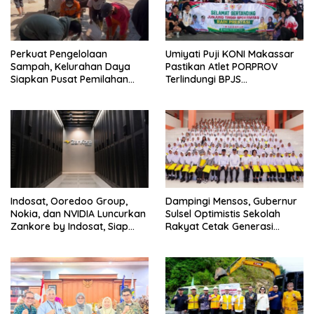
Perkuat Pengelolaan
Umiyati Puji KONI Makassar
Sampah, Kelurahan Daya
Pastikan Atlet PORPROV
Siapkan Pusat Pemilahan
Terlindungi BPJS
dan Bank Sampah Drive-
Ketenagakerjaan
Thru
Indosat, Ooredoo Group,
Dampingi Mensos, Gubernur
Nokia, dan NVIDIA Luncurkan
Sulsel Optimistis Sekolah
Zankore by Indosat, Siap
Rakyat Cetak Generasi
Layani Kawasan Asia-Pasifik
Berakhlak dan Berdaya
dengan Platform
Saing
Infrastruktur AI Terintegerasi