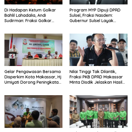
Di Hadapan Ketum Golkar
Program MYP Dipuji DPRD
Bahlil Lahadalia, Andi
Sulsel, Fraksi Nasdem:
Sudirman: Fraksi Golkar
Gubernur Sulsel Layak
DPRD Sangat Mendukung
Disebut Bapak
Pembangunan Daerah
Pembangunan
Gelar Pengawasan Bersama
Nilai Tinggi Tak Dilantik,
Disperkim Kota Makassar, Hj
Fraksi PKB DPRD Makassar
Umiyati Dorong Peningkatan
Minta Disdik Jelaskan Hasil
Pelayanan PSU
Seleksi Kepala Sekolah