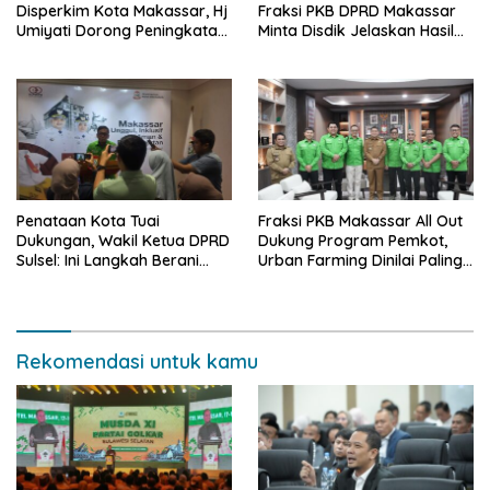
Disperkim Kota Makassar, Hj
Fraksi PKB DPRD Makassar
Umiyati Dorong Peningkatan
Minta Disdik Jelaskan Hasil
Pelayanan PSU
Seleksi Kepala Sekolah
Penataan Kota Tuai
Fraksi PKB Makassar All Out
Dukungan, Wakil Ketua DPRD
Dukung Program Pemkot,
Sulsel: Ini Langkah Berani
Urban Farming Dinilai Paling
yang Belum Pernah
Tepat
Dilakukan Sebelumnya
Rekomendasi untuk kamu