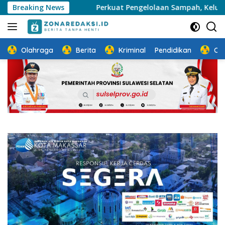
Langsung
yah
Breaking News
Perkuat Pengelolaan Sampah, Kelurahan Daya Siap
ke
konten
Olahraga
Berita
Kriminal
Pendidikan
Ot