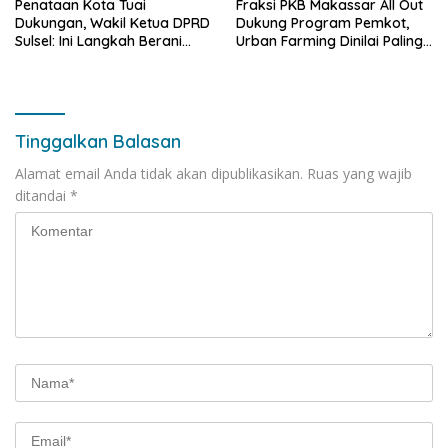
Penataan Kota Tuai
Fraksi PKB Makassar All Out
Dukungan, Wakil Ketua DPRD
Dukung Program Pemkot,
Sulsel: Ini Langkah Berani
Urban Farming Dinilai Paling
yang Belum Pernah
Tepat
Dilakukan Sebelumnya
Tinggalkan Balasan
Alamat email Anda tidak akan dipublikasikan.
Ruas yang wajib
ditandai
*