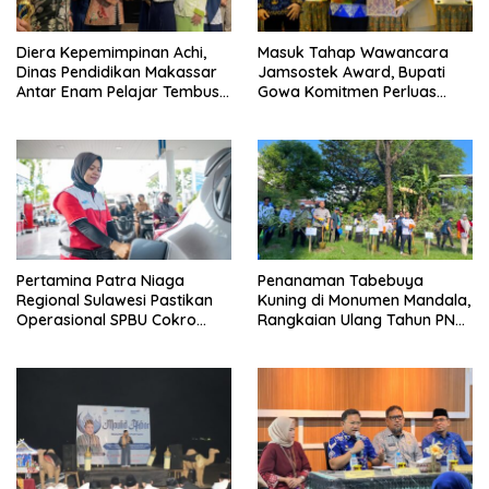
Diera Kepemimpinan Achi,
Masuk Tahap Wawancara
Dinas Pendidikan Makassar
Jamsostek Award, Bupati
Antar Enam Pelajar Tembus
Gowa Komitmen Perluas
FLS3N Nasional
Perlindungan Pekerja
Pertamina Patra Niaga
Penanaman Tabebuya
Regional Sulawesi Pastikan
Kuning di Monumen Mandala,
Operasional SPBU Cokro
Rangkaian Ulang Tahun PNM
Tetap Normal Pasca Insiden
ke-27
Antar Konsumen