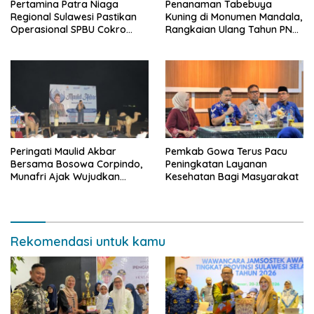
Pertamina Patra Niaga
Penanaman Tabebuya
Regional Sulawesi Pastikan
Kuning di Monumen Mandala,
Operasional SPBU Cokro
Rangkaian Ulang Tahun PNM
Tetap Normal Pasca Insiden
ke-27
Antar Konsumen
Peringati Maulid Akbar
Pemkab Gowa Terus Pacu
Bersama Bosowa Corpindo,
Peningkatan Layanan
Munafri Ajak Wujudkan
Kesehatan Bagi Masyarakat
Makassar Aman dan Damai
Rekomendasi untuk kamu