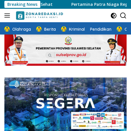
Langsung
s Jalan Sehat
Breaking News
Pertamina Patra Niaga Regional Sulawes
ke
konten
Olahraga
Berita
Kriminal
Pendidikan
Ot