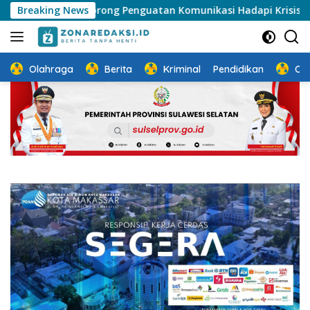
Langsung
029: Dorong Penguatan Komunikasi Hadapi Krisis Multidimens
Breaking News
ke
konten
Olahraga
Berita
Kriminal
Pendidikan
Ot