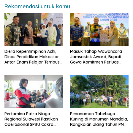
Rekomendasi untuk kamu
Diera Kepemimpinan Achi,
Masuk Tahap Wawancara
Dinas Pendidikan Makassar
Jamsostek Award, Bupati
Antar Enam Pelajar Tembus
Gowa Komitmen Perluas
FLS3N Nasional
Perlindungan Pekerja
Pertamina Patra Niaga
Penanaman Tabebuya
Regional Sulawesi Pastikan
Kuning di Monumen Mandala,
Operasional SPBU Cokro
Rangkaian Ulang Tahun PNM
Tetap Normal Pasca Insiden
ke-27