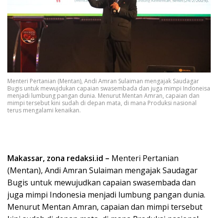
Menteri Pertanian (Mentan), Andi Amran Sulaiman mengajak Saudagar
Bugis untuk mewujdukan capaian swasembada dan juga mimpi Indoneisa
menjadi lumbung pangan dunia. Menurut Mentan Amran, capaian dan
mimpi tersebut kini sudah di depan mata, di mana Produksi nasional
terus mengalami kenaikan.
Makassar, zona redaksi.id –
Menteri Pertanian
(Mentan), Andi Amran Sulaiman mengajak Saudagar
Bugis untuk mewujudkan capaian swasembada dan
juga mimpi Indonesia menjadi lumbung pangan dunia.
Menurut Mentan Amran, capaian dan mimpi tersebut