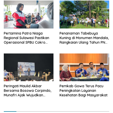
Pertamina Patra Niaga
Penanaman Tabebuya
Regional Sulawesi Pastikan
Kuning di Monumen Mandala,
Operasional SPBU Cokro
Rangkaian Ulang Tahun PNM
Tetap Normal Pasca Insiden
ke-27
Antar Konsumen
Peringati Maulid Akbar
Pemkab Gowa Terus Pacu
Bersama Bosowa Corpindo,
Peningkatan Layanan
Munafri Ajak Wujudkan
Kesehatan Bagi Masyarakat
Makassar Aman dan Damai