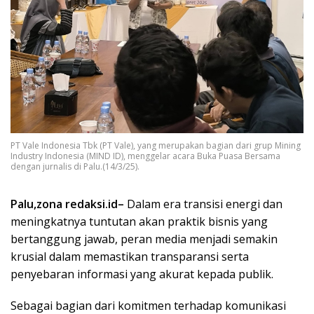
PT Vale Indonesia Tbk (PT Vale), yang merupakan bagian dari grup Mining
Industry Indonesia (MIND ID), menggelar acara Buka Puasa Bersama
dengan jurnalis di Palu.(14/3/25).
Palu,zona redaksi.id–
Dalam era transisi energi dan
meningkatnya tuntutan akan praktik bisnis yang
bertanggung jawab, peran media menjadi semakin
krusial dalam memastikan transparansi serta
penyebaran informasi yang akurat kepada publik.
Sebagai bagian dari komitmen terhadap komunikasi