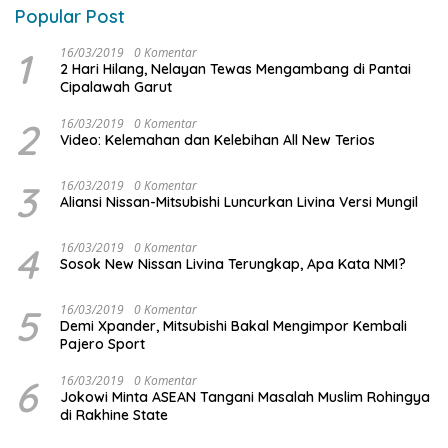
Popular Post
1
16/03/2019
0 Komentar
2 Hari Hilang, Nelayan Tewas Mengambang di Pantai
Cipalawah Garut
2
16/03/2019
0 Komentar
Video: Kelemahan dan Kelebihan All New Terios
3
16/03/2019
0 Komentar
Aliansi Nissan-Mitsubishi Luncurkan Livina Versi Mungil
4
16/03/2019
0 Komentar
Sosok New Nissan Livina Terungkap, Apa Kata NMI?
5
16/03/2019
0 Komentar
Demi Xpander, Mitsubishi Bakal Mengimpor Kembali
Pajero Sport
6
16/03/2019
0 Komentar
Jokowi Minta ASEAN Tangani Masalah Muslim Rohingya
di Rakhine State