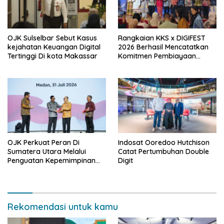
OJK Sulselbar Sebut Kasus
Rangkaian KKS x DIGIFEST
kejahatan Keuangan Digital
2026 Berhasil Mencatatkan
Tertinggi Di kota Makassar
Komitmen Pembiayaan
Senilai Rp18,27 Miliar Bagi
UMKM Potensial.
OJK Perkuat Peran Di
Indosat Ooredoo Hutchison
Sumatera Utara Melalui
Catat Pertumbuhan Double
Penguatan Kepemimpinan
Digit
dan Kapasitas
Kelembagaan
Rekomendasi untuk kamu