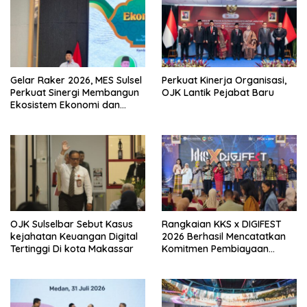
Gelar Raker 2026, MES Sulsel
Perkuat Kinerja Organisasi,
Perkuat Sinergi Membangun
OJK Lantik Pejabat Baru
Ekosistem Ekonomi dan
Keuangan Syariah
Berkelanjutan
OJK Sulselbar Sebut Kasus
Rangkaian KKS x DIGIFEST
kejahatan Keuangan Digital
2026 Berhasil Mencatatkan
Tertinggi Di kota Makassar
Komitmen Pembiayaan
Senilai Rp18,27 Miliar Bagi
UMKM Potensial.