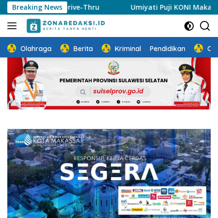
Langsung
h Drive-Thru
Breaking News
Umiyati Puji KONI Makassar Pastikan Atl
ke
konten
Olahraga
Berita
Kriminal
Pendidikan
Ot